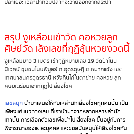
ตัวนี้คงตามกินปลาเข้ามาในวัด เพราะบริเวณหลังวัดมี
สระน้ำและมีปลาเยอะ เวลาน้ำท่วมปลาก็จะว่ายออกจาก
หวยหุ้นรัสเซีย
สระน้ำ
หวยหุ้นอินเดีย
หวยหุ้นดาวโจนส์
สรุป
งูเหลือมเข้าวัด คอหวยลูก
ศิษย์วัด เล็งเลขที่กุฏิลุ้นหวยงวด
นี้
งูเหลือมยาว 3 เมตร เข้ากุฏิหมายเลข 19 วัดป่าโนน
นิเวศน์ ชุมชนโนนพิบูลย์ ถ.อุดรดุษฎี ต.หมากแข้ง เขต
เทศบาลนครอุดรธานี หวังกินไก่ในตาข่าย คอหวย ลูก
ศิษบ์เตรียมเอาที่กุฏิไปเสี่ยงโชค
เลขสนุก
นำมาเสนอให้กับเหล่านักเสี่ยงโชคทุกคนนั้น