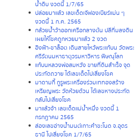
สุดท้ายถูกหวย 12 ล้านบาท
ใจตกไปอยู่ตาตุ่ม งูเลี้อยวนรอบรถครูสาว
สุรินทร์ เชื่อจะได้โชคงวดนี้
ส่องเลขเด็ดอ่างน้ำมนต์ กุมารปิ่นเพชร
วัดน้ำดิบ งวดนี้ 1/7/65
ปล่อยมาแล้ว เลขเด็ดเจ๊ฟองเบียร์แม่น ๆ
งวดนี้ 1 ก.ค. 2565
กล้วยน้ำว้าออกเครือกลางต้น ปลีทิ่มลง
ดิน เผยให้โชคถูกหวยมาแล้ว 2 งวด
อิงฟ้า-ชาล็อต เดินสายไหว้พระแก้บน วัด
พระศรีรัตนมหาธาตุวรมหาวิหาร
พิษณุโลก
แก้บนหลวงพ่อสมหวัง ขายที่ดินสำเร็จ
จุดประทัดถวาย ได้เลขเด็ดไปเสี่ยงโชค
มาดามกี้ กูรูพระเครื่องร่วมเททองสร้าง
เหรียญพระ วัดห้วยด้วน ได้เลขหางประทัด