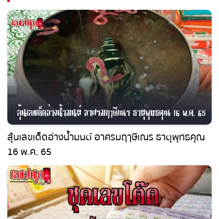
เลขสนุก ที่เกี่ยวข้อง
ลุ้นเลขเด็ดอ่างน้ำมนต์ อาศรมฤๅษีเณร ธาตุ
พุทธคุณ 16 พ.ค. 65