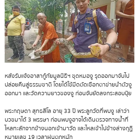
ถ่ายทอดสดหวยญีปุ่น
ถ่ายทอดสดหวยไต้หวัน
ถ่ายทอดสดหวยกัมพูชา
หวยหุ้นสด
หวยหุ้นไทย เย็น
หลังรับแจ้งอาสากู้ภัยมูลนิธิฯ ชุดหมองู รุดออกมาจับไป
ปล่อยคืนสู่ธรรมชาติ โดยได้ใช้มีดตัดเชือกตาข่ายนำตัว
หวยหุ้นเกาหลี
งูออกมา และวัดความยาวของงู ก่อนจับยัดลงกระสอบ
ปุ๋ย
หวยหุ้นนิเคอิ เช้า
พระกฤษดา สุทธสีโล อายุ 33 ปี พระลูกวัดที่พบงู เล่าว่า
หวยหุ้นนิเคอิ บ่าย
บวชมาได้ 3 พรรษา ก่อนพบงูอาจได้เดินตรวจทางน้ำที่
ไหลทะลักจากข้างนอกเข้ามาวัด และไหลเข้าไปข้างล่าง