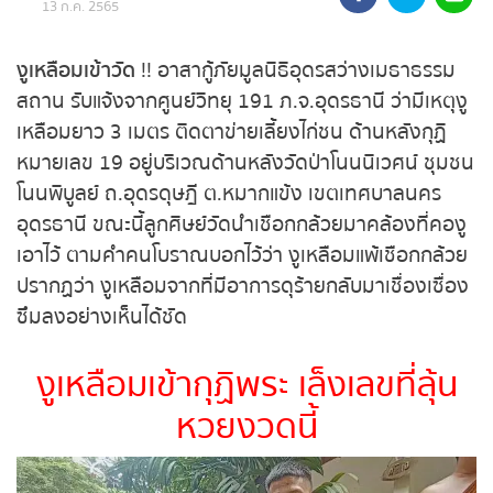
13 ก.ค. 2565
ถ่ายทอดสดหวยรัฐบาล
งูเหลือมเข้าวัด
!! อาสากู้ภัยมูลนิธิอุดรสว่างเมธาธรรม
ถ่ายทอดสดหวยออมสิน
สถาน รับแจ้งจากศูนย์วิทยุ 191 ภ.จ.อุดรธานี ว่ามีเหตุ
งูเหลือมยาว 3 เมตร ติดตาข่ายเลี้ยงไก่ชน ด้านหลังกุฏิ
ถ่ายทอดสดหวย ธกส.
หมายเลข 19 อยู่บริเวณด้านหลังวัดป่าโนนนิเวศน์
ชุมชนโนนพิบูลย์ ถ.อุดรดุษฎี ต.หมากแข้ง เขตเทศบาล
ถ่ายทอดสดหวยลาว
นครอุดรธานี ขณะนี้ลูกศิษย์วัดนำเชือกกล้วยมาคล้อง
ที่คองูเอาไว้ ตามคำคนโบราณบอกไว้ว่า งูเหลือมแพ้
ถ่ายทอดสดหวยลาว ซุปเปอร์
เชือกกล้วย ปรากฏว่า งูเหลือมจากที่มีอาการดุร้ายกลับ
มาเชื่องเซื่องซึมลงอย่างเห็นได้ชัด
ถ่ายทอดสดหวยฮานอย
งูเหลือมเข้ากุฏิพระ เล็งเลขที่ลุ้น
ถ่ายทอดสดหวยฮานอยพิเศษ
หวยงวดนี้
ถ่ายทอดสดหวยมาเลย์