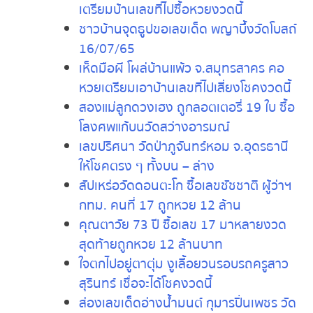
⇒
อ่านต่อเพิ่มเติม
ตะลึง!! เต่าปีนขึ้นบ้าน คอหวยเชื่อจะได้
โชค เตรียมบ้านเลขที่ไปซื้อหวยงวดนี้
ชาวบ้านจุดธูปขอเลขเด็ด พญาบึ้ง
วัดโบสถ์ 16/07/65
เห็ดมือผี โผล่บ้านแพ้ว จ.สมุทรสาคร คอ
หวยเตรียมเอาบ้านเลขที่ไปเสี่ยงโชคงวดนี้
สองแม่ลูกดวงเฮง ถูกลอตเตอรี่ 19 ใบ
ซื้อโลงศพแก้บนวัดสว่างอารมณ์
เลขปริศนา วัดป่าภูจันทร์หอม จ.อุดรธานี
ให้โชคตรง ๆ ทั้งบน – ล่าง
สัปเหร่อวัดดอนตะโก ซื้อเลขชัชชาติ ผู้ว่าฯ
กทม. คนที่ 17 ถูกหวย 12 ล้าน
คุณตาวัย 73 ปี ซื้อเลข 17 มาหลายงวด