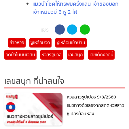
กลับไปเสี่ยงโชค
มาแล้วจ้า เลขเด็ดแม่น้ำหนึ่ง งวดนี้ 1
กรกฎาคม 2565
ส่องเลขอ่างน้ำมนต์เกาะคำชะโนด จ.อุุดร
ธานี ไปเสี่ยงโชค 1/7/65
แมวนำโชคให้ทรัพย์ครึ่งแสน เจ้าของบอก
เจ้าเหมียวมี 6 หู 2 ไฝ
แชร์
ข่าวหวย
งูเหลือมวัด
งูเหลือมเข้าบ้าน
วัดป่าโนนนิเวศน์
หวยรัฐบาล
เลขสนุก
เลขเด็ดงวดนี้
เลขสนุก ที่น่าสนใจ