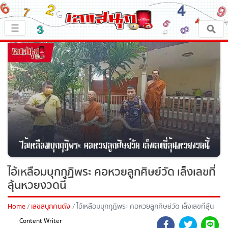
×
☰
หน้าหลัก
x ปิดโฆษณา
เลขเด็ด
ตรวจเลขสนุก
เลขสนุกมงคล
เลขสนุกคนดัง
ไอ้เหลือมบุกกุฏิพระ คอหวยลูกศิษย์วัด เล็งเลข
ที่ลุ้นหวยงวดนี้
เลขสนุกความเชื่อ
Home
เลขสนุกคนดัง
ไอ้เหลือมบุกกุฏิพระ คอหวยลูกศิษย์วัด เล็งเลขที่ลุ้น
หวยสด
หวยงวดนี้
Content Writer