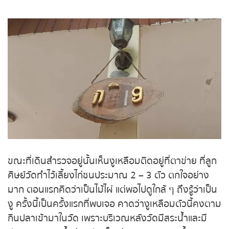
หวยหุ้นฮั่งเส็ง เช้า
กุฏิหมายเลข 19 เวลาฝนตกหนัก
หวยหุ้นฮั่งเส็ง บ่าย
หวยหุ้นจีน เช้า
หวยหุ้นจีน บ่าย
หวยหุ้นไต้หวัน
หวยหุ้นสิงคโปร์
หวยหุ้นอิยิป
ขณะที่เดินสำรวจอยู่นั้นเห็นงูเหลือมติดอยู่ที่ตาข่าย ที่
ลูกศิษย์วัดทำไว้เลี้ยงไก่ชนประมาณ 2 – 3 ตัว ตกใจ
หวยหุ้นเยอรมัน
อย่างมาก ตอนแรกคิดว่าเป็นไม้ไผ่ แต่พอไปดูใกล้ ๆ ถึง
รู้ว่าเป็นงู ครั้งนี้เป็นครั้งแรกที่พบเจอ คาดว่างูเหลือม
หวยหุ้นอังกฤษ