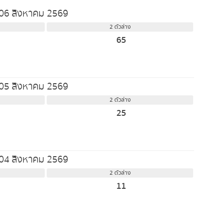
่ 06 สิงหาคม 2569
2 ตัวล่าง
65
่ 05 สิงหาคม 2569
2 ตัวล่าง
25
่ 04 สิงหาคม 2569
2 ตัวล่าง
11