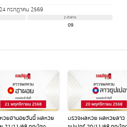
ี่ 24 กรกฎาคม 2569
2 ตัวล่าง
09
หวยฮานอยวันนี้ ผลหวย
ตรวจผลหวย ผลหวยลาว
ย 21/11/68 ถูกต้อง
ซุปเปอร์ 20/11/68 ถูกต้อ