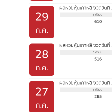
ผลหวยหุ้นเกาหลี งวดวันท
29
3 ตัวบน
610
ก.ค.
ผลหวยหุ้นเกาหลี งวดวันท
28
3 ตัวบน
516
ก.ค.
ผลหวยหุ้นเกาหลี งวดวันท
27
3 ตัวบน
265
ก.ค.