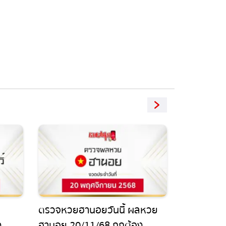
ตรวจหวยฮานอยวันนี้ ผลหวย
ง
ฮานอย 20/11/68 ถูกต้อง