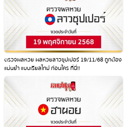
ตรวจผลหวย ผลหวยลาวซุปเปอร์ 19/11/68 ถูก
ต้อง แม่นยำ แบบเรียลไทม์ ก่อนใคร ที่นี่!!