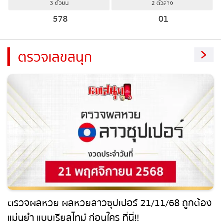
หวยหุ้นฮั่งเส็ง เช้า
3 ตัวบน
2 ตัวล่าง
578
01
หวยหุ้นฮั่งเส็ง บ่าย
ตรวจเลขสนุก
หวยหุ้นจีน เช้า
หวยหุ้นจีน บ่าย
หวยหุ้นไต้หวัน
หวยหุ้นสิงคโปร์
หวยหุ้นอิยิป
หวยหุ้นเยอรมัน
ตรวจผลหวย ผลหวยลาวซุปเปอร์ 21/11/68 ถูก
ต้อง แม่นยำ แบบเรียลไทม์ ก่อนใคร ที่นี่!!
หวยหุ้นอังกฤษ