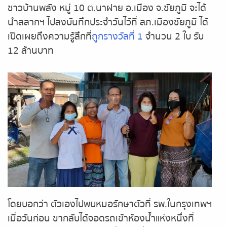
หวยหุ้นฮั่งเส็ง เช้า
ชาวบ้านพลัง หมู่ 10 ต.นาฝาย อ.เมือง จ.ชัยภูมิ จะได้
นำสลากฯ ไปลงบันทึกประจำวันไว้ที่ สภ.เมืองชัยภูมิ ได้
หวยหุ้นฮั่งเส็ง บ่าย
เปิดเผยถึงความรู้สึกที่
ถูกรางวัลที่ 1
จำนวน 2 ใบ รับ
12 ล้านบาท
หวยหุ้นจีน เช้า
หวยหุ้นจีน บ่าย
หวยหุ้นไต้หวัน
หวยหุ้นสิงคโปร์
หวยหุ้นอิยิป
หวยหุ้นเยอรมัน
โดยบอกว่า ตัวเองไปพบหมอรักษาตัวที่ รพ.ในกรุงเทพฯ
เมื่อวันก่อน ขากลับได้จอดรถเข้าห้องน้ำแห่งหนึ่งที่
หวยหุ้นอังกฤษ