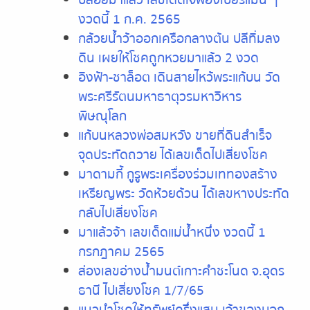
งวดนี้ 1 ก.ค. 2565
กล้วยน้ำว้าออกเครือกลางต้น ปลีทิ่มลง
ดิน เผยให้โชคถูกหวยมาแล้ว 2 งวด
อิงฟ้า-ชาล็อต เดินสายไหว้พระแก้บน วัด
พระศรีรัตนมหาธาตุวรมหาวิหาร
พิษณุโลก
แก้บนหลวงพ่อสมหวัง ขายที่ดินสำเร็จ
จุดประทัดถวาย ได้เลขเด็ดไปเสี่ยงโชค
มาดามกี้ กูรูพระเครื่องร่วมเททองสร้าง
เหรียญพระ วัดห้วยด้วน ได้เลขหางประทัด
กลับไปเสี่ยงโชค
มาแล้วจ้า เลขเด็ดแม่น้ำหนึ่ง งวดนี้ 1
กรกฎาคม 2565
ส่องเลขอ่างน้ำมนต์เกาะคำชะโนด จ.อุุดร
ธานี ไปเสี่ยงโชค 1/7/65
แมวนำโชคให้ทรัพย์ครึ่งแสน เจ้าของบอก