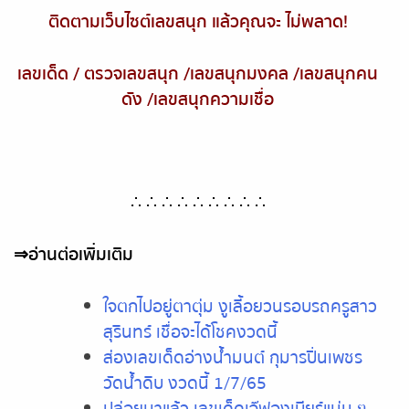
ติดตามเว็บไซต์เลขสนุก แล้วคุณจะ ไม่พลาด
!
เลขเด็ด
/
ตรวจเลขสนุก
/
เลขสนุกมงคล
/
เลขสนุกคน
ดัง
/
เลขสนุกความเชื่อ
∴ ∴ ∴ ∴ ∴ ∴ ∴ ∴ ∴
⇒
อ่านต่อเพิ่มเติม
ใจตกไปอยู่ตาตุ่ม งูเลี้อยวนรอบรถครูสาว
สุรินทร์ เชื่อจะได้โชคงวดนี้
ส่องเลขเด็ดอ่างน้ำมนต์ กุมารปิ่นเพชร
วัดน้ำดิบ งวดนี้ 1/7/65
ปล่อยมาแล้ว เลขเด็ดเจ๊ฟองเบียร์แม่น ๆ