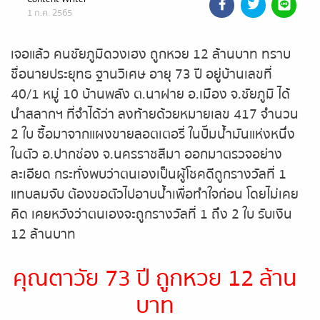
1 ก.ค. 2565
ถ่ายทอดสดหวยรัฐบาล
เจอแล้ว คนชัยภูมิดวงเฮง ถูกหวย 12 ล้านบาท ทราบ
ถ่ายทอดสดหวยออมสิน
ชื่อนายประยุทธ ฐานวิเศษ อายุ 73 ปี อยู่บ้านเลขที่
40/1 หมู่ 10 บ้านพลัง ต.นาฝาย อ.เมือง จ.ชัยภูมิ ได้
ถ่ายทอดสดหวย ธกส.
นำสลากฯ ที่จำได้ว่า ลงท้ายด้วยหมายเลข 417 จำนวน
2 ใบ ซื้อมาจากแผงขายลอตเตอรี่ ในปั๊มน้ำมันแห่งหนึ่ง
ถ่ายทอดสดหวยลาว
ในตัว อ.ปากช่อง จ.นครราชสีมา ออกมาตรวจอย่าง
ละเอียด กระทั่งพบว่าตนเองเป็นผู้โชคดีถูกรางวัลที่ 1
ถ่ายทอดสดหวยลาว ซุปเปอร์
แทบลมจับ ต้องขอตัวไปอาบน้ำเพื่อทำใจก่อน โดยไม่เคย
คิด เคยหวังว่าตนเองจะถูกรางวัลที่ 1 ถึง 2 ใบ รับเงิน
ถ่ายทอดสดหวยฮานอย
12 ล้านบาท
ถ่ายทอดสดหวยฮานอยพิเศษ
คุณตาวัย 73 ปี ถูกหวย 12 ล้าน
ถ่ายทอดสดหวยมาเลย์
บาท