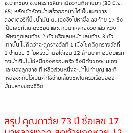
อ.ปากช่อง จ.นครราชสีมา เมื่อวานที่ผ่านมา (30 มิ.ย.
65) หลังเข้าห้องน้ำเสร็จออกมา ได้เห็นแผงขาย
หวยหุ้นรัสเซีย
ลอตเตอรี่ที่ปั๊มน้ำมัน ตนเองจึงไปหาซื้อเลขท้าย 17 ซึ่ง
เป็นเลขที่ตนเองชอบ และตามมาหลายงวดแล้ว หวัง
หวยหุ้นอินเดีย
เพียงถูกเลขท้าย 2 ตัว หรือเลขหน้า เลขท้าย 3 ตัว
หวยหุ้นดาวโจนส์
เท่านั้น ไม่คิดว่าจะถูกรางวัลที่ 1 เมื่อโชคดีถูกรางวัลที่
1 จำนวน 2 ใบครั้งนี้ เมื่อได้เงิน 12 ล้านบาท อันดับแรก
คงนำเงินไปใช้หนี้ของครอบครัว ซึ่งมีทั้งของตนเอง
และของลูกชาย ที่เหลือส่วนหนึ่งจะนำไปทำบุญ และที่
เหลือจะเก็บไว้เป็นค่าใช้จ่ายเลี้ยงชีพในครัวเรือนของ
บั้นปลายของชีวิต
สรุป คุณตาวัย 73 ปี ซื้อเลข 17
มาหลายงวด สุดท้ายถูกหวย 12