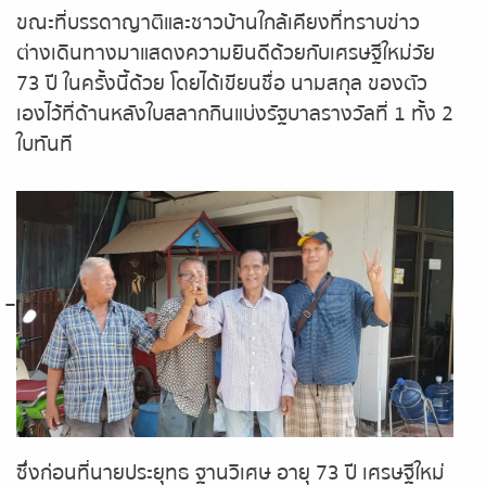
ถ่ายทอดสดหวยญีปุ่น
ขณะที่บรรดาญาติและชาวบ้านใกล้เคียงที่ทราบข่าว
ต่างเดินทางมาแสดงความยินดีด้วยกับเศรษฐีใหม่วัย
ถ่ายทอดสดหวยไต้หวัน
73 ปี ในครั้งนี้ด้วย โดยได้เขียนชื่อ นามสกุล ของตัว
เองไว้ที่ด้านหลังใบสลากกินแบ่งรัฐบาลรางวัลที่ 1 ทั้ง 2
ถ่ายทอดสดหวยกัมพูชา
ใบทันที
หวยหุ้นสด
หวยหุ้นไทย เย็น
หวยหุ้นเกาหลี
หวยหุ้นนิเคอิ เช้า
หวยหุ้นนิเคอิ บ่าย
ซึ่งก่อนที่นายประยุทธ ฐานวิเศษ อายุ 73 ปี เศรษฐีใหม่