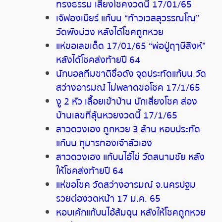
ทรงธรรม เสี่ยงโชคงวดนี้ 17/01/65
เจ๊ฟองเบียร์ แก้บน “ท้าวเวสสุวรรณโณ”
วัดพังม่วง หลังได้โชคถูกหวย
แห่ขอเลขเด็ด 17/01/65 “พ่อปู่ฤๅษีสิงห์”
หลังได้โชคส่งท้ายปี 64
นักบอลทีมชาติชื่อดัง จุดประทัดแก้บน วัด
สว่างอารมณ์ ไม่พลาดขอโชค 17/1/65
งู 2 หัว เลื้อยเข้าบ้าน นัก
เสี่ยงโชค ส่อง
บ้านเลขที่ลุ้นหวยงวดนี้ 17/1/65
สาวดวงเฮง ถูกหวย 3 ล้าน หอบประทัด
แก้บน กุมารทองเจ้าสัวเฮง
สาวดวงเฮง แก้บนไอ้ไข่ วัดสนามชัย หลัง
ให้โชคส่งท้ายปี 64
แห่ขอโชค วัดสว่างอารมณ์ จ.นครปฐม
รวยต่องวดหน้า 17 ม.ค. 65
หอบเค้กแก้บนไอ้ส้มฉุน หลังให้โชคถูกหวย