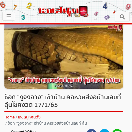
×
☰
หน้าหลัก
x ปิดโฆษณา
เลขเด็ด
ตรวจเลขสนุก
เลขสนุกมงคล
เลขสนุกคนดัง
ช็อก “งูจงอาง” เข้าบ้าน คอหวยส่งอบ้านเลขที่
ลุ้นโชคงวด 17/1/65
เลขสนุกความเชื่อ
Home
เลขสนุกคนดัง
ช็อก "งูจงอาง" เข้าบ้าน คอหวยส่งอบ้านเลขที่ ลุ้น
หวยสด
โชคงวด 17/1/65
Content Writer