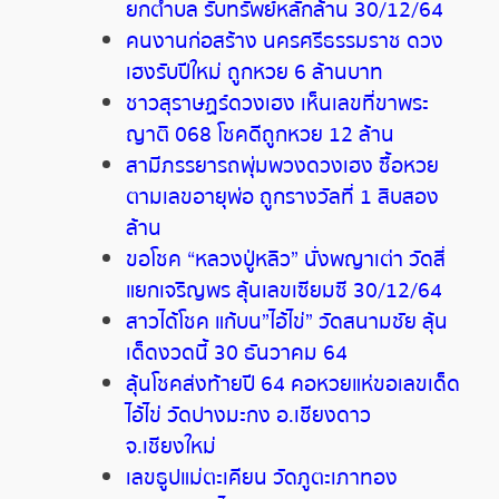
ยกตำบล รับทรัพย์หลักล้าน 30/12/64
คนงานก่อสร้าง นครศรีธรรมราช ดวง
เฮงรับปีใหม่ ถูกหวย 6 ล้านบาท
ชาวสุราษฏร์ดวงเฮง เห็นเลขที่ขาพระ
ญาติ 068 โชคดีถูกหวย 12 ล้าน
สามีภรรยารถพุ่มพวงดวงเฮง ซื้อหวย
ตามเลขอายุพ่อ ถูกรางวัลที่ 1 สิบสอง
ล้าน
ขอโชค “หลวงปู่หลิว” นั่งพญาเต่า วัดสี่
แยกเจริญพร ลุ้นเลขเซียมซี 30/12/64
สาวได้โชค แก้บน”ไอ้ไข่” วัดสนามชัย ลุ้น
เด็ดงวดนี้ 30 ธันวาคม 64
ลุ้นโชคส่งท้ายปี 64 คอหวยแห่ขอเลขเด็ด
ไอ้ไข่ วัดปางมะกง อ.เชียงดาว
จ.เชียงใหม่
เลขธูปแม่ตะเคียน วัดภูตะเภาทอง