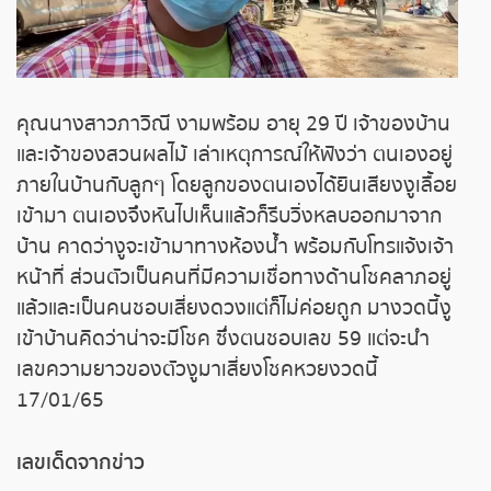
หวยหุ้นฮั่งเส็ง เช้า
หวยหุ้นฮั่งเส็ง บ่าย
หวยหุ้นจีน เช้า
คุณนางสาวภาวิณี งามพร้อม อายุ 29 ปี เจ้าของบ้าน
และเจ้าของสวนผลไม้ เล่าเหตุการณ์ให้ฟังว่า ตนเองอยู่
หวยหุ้นจีน บ่าย
ภายในบ้านกับลูกๆ โดยลูกของตนเองได้ยินเสียงงูเลื้อย
เข้ามา ตนเองจึงหันไปเห็นแล้วก็รีบวิ่งหลบออกมาจาก
หวยหุ้นไต้หวัน
บ้าน คาดว่างูจะเข้ามาทางห้องน้ำ พร้อมกับโทรแจ้งเจ้า
หน้าที่ ส่วนตัวเป็นคนที่มีความเชื่อทางด้านโชคลาภอยู่
หวยหุ้นสิงคโปร์
แล้วและเป็นคนชอบเสี่ยงดวงแต่ก็ไม่ค่อยถูก มางวดนี้งู
เข้าบ้านคิดว่าน่าจะมีโชค ซึ่งตนชอบเลข 59 แต่จะนำ
หวยหุ้นอิยิป
เลขความยาวของตัวงูมาเสี่ยงโชคหวยงวดนี้
17/01/65
หวยหุ้นเยอรมัน
เลขเด็ดจากข่าว
หวยหุ้นอังกฤษ