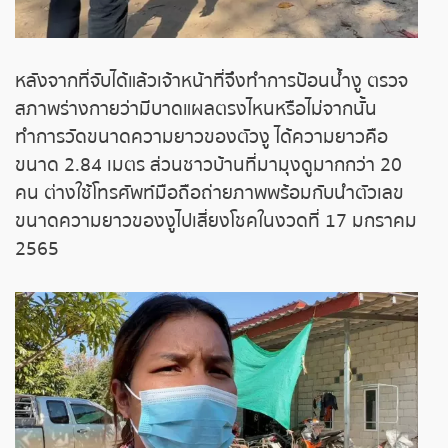
ถ่ายทอดสดหวยญีปุ่น
ถ่ายทอดสดหวยไต้หวัน
หลังจากที่จับได้แล้วเจ้าหน้าที่จึงทำการป้อนน้ำงู ตรวจ
สภาพร่างกายว่ามีบาดแผลตรงไหนหรือไม่จากนั้น
ถ่ายทอดสดหวยกัมพูชา
ทำการวัดขนาดความยาวของตัวงู ได้ความยาวคือ
ขนาด 2.84 เมตร ส่วนชาวบ้านที่มามุงดูมากกว่า 20
หวยหุ้นสด
คน ต่างใช้โทรศัพท์มือถือถ่ายภาพพร้อมกับนำตัวเลข
ขนาดความยาวของงูไปเสี่ยงโชคในงวดที่ 17 มกราคม
หวยหุ้นไทย เย็น
2565
หวยหุ้นเกาหลี
หวยหุ้นนิเคอิ เช้า
หวยหุ้นนิเคอิ บ่าย