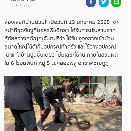
13 ม.ค. 2565
ถ่ายทอดสดหวยรัฐบาล
ส่องเลขที่บ้านด่วน!! เมื่อวันที่ 13 มกราคม 2565 เจ้า
ถ่ายทอดสดหวยออมสิน
หน้าที่ชุดจับงูทีมอสรพิษวิทยา ได้รับการประสานจาก
กู้ภัยสว่างกตัญญูจันทบุรีว่า ให้จับ
งูจงอางเข้าบ้าน
ถ่ายทอดสดหวย ธกส.
ขนาดใหญ่ใต้ตู้เก็บอุปกรณ์ทำครัว และใช้วางอุปกรณ์
เตาแก๊สบ้านปูนชั้นเดียว ไม่มีเลขที่บ้าน ภายในสวนผล
ถ่ายทอดสดหวยลาว
ไม้ 6 ไร่บนพื้นที่ หมู่ 5 ต.คลองพลู อ.เขาคิชฌกูฏ
ถ่ายทอดสดหวยลาว ซุปเปอร์
ถ่ายทอดสดหวยฮานอย
ถ่ายทอดสดหวยฮานอยพิเศษ
ถ่ายทอดสดหวยมาเลย์