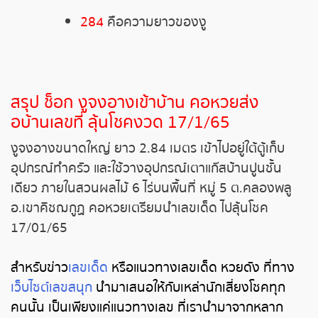
284
คือความยาวของงู
หวยหุ้นรัสเซีย
หวยหุ้นอินเดีย
สรุป ช็อก งูจงอางเข้าบ้าน คอหวยส่ง
หวยหุ้นดาวโจนส์
อบ้านเลขที่ ลุ้นโชคงวด 17/1/65
งูจงอางขนาดใหญ่ ยาว 2.84 เมตร เข้าไปอยู่ใต้ตู้เก็บ
อุปกรณ์ทำครัว และใช้วางอุปกรณ์เตาแก๊สบ้านปูนชั้น
เดียว ภายในสวนผลไม้ 6 ไร่บนพื้นที่ หมู่ 5 ต.คลองพลู
อ.เขาคิชฌกูฏ คอหวยเตรียมนำเลขเด็ด ไปลุ้นโชค
17/01/65
สำหรับข่าว
เลขเด็ด
หรือแนวทางเลขเด็ด หวยดัง ที่ทาง
เว็บไซต์เลขสนุก
นำมาเสนอให้กับเหล่านักเสี่ยงโชคทุก
คนนั้น เป็นเพียงแค่แนวทางเลข ที่เรานำมาจากหลาก