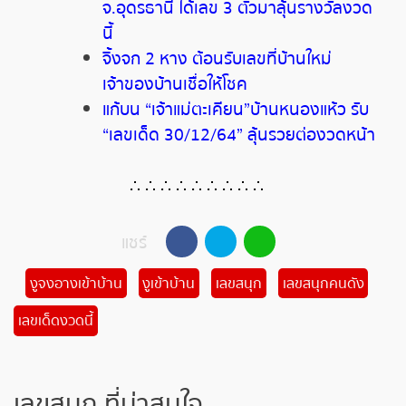
จ.อุดรธานี ได้เลข 3 ตัวมาลุ้นรางวัลงวด
นี้
จิ้งจก 2 หาง ต้อนรับเลขที่บ้านใหม่
เจ้าของบ้านเชื่อให้โชค
แก้บน “เจ้าแม่ตะเคียน”บ้านหนองแห้ว รับ
“เลขเด็ด 30/12/64” ลุ้นรวยต่องวดหน้า
∴ ∴ ∴ ∴ ∴ ∴ ∴ ∴ ∴
แชร์
งูจงอางเข้าบ้าน
งูเข้าบ้าน
เลขสนุก
เลขสนุกคนดัง
เลขเด็ดงวดนี้
เลขสนุก ที่น่าสนใจ