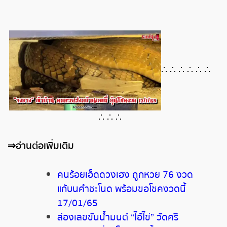
∴ ∴ ∴ ∴ ∴ ∴
∴ ∴ ∴
⇒
อ่านต่อเพิ่มเติม
คนร้อยเอ็ดดวงเฮง ถูกหวย 76 งวด
แก้บนคำชะโนด พร้อมขอโชคงวดนี้
17/01/65
ส่องเลขขันน้ำมนต์ “ไอ้ไข่” วัดศรี