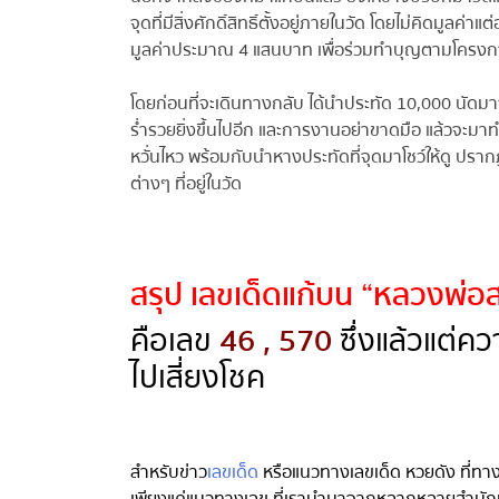
จุดที่มีสิ่งศักดิ์สิทธิ์ตั้งอยู่ภายในวัด โดยไม่คิดมูลค่
มูลค่าประมาณ 4 แสนบาท เพื่อร่วมทำบุญตามโครงการ
โดยก่อนที่จะเดินทางกลับ ได้นำประทัด 10,000 นัดมา
ร่ำรวยยิ่งขึ้นไปอีก และการงานอย่าขาดมือ แล้วจะมาทำบ
หวั่นไหว พร้อมกับนำหางประทัดที่จุดมาโชว์ให้ดู ปรากฏ
ต่างๆ ที่อยู่ในวัด
สรุป เลขเด็ดแก้บน “หลวงพ่อ
คือเลข
46 , 570
ซึ่งแล้วแต่คว
ไปเสี่ยงโชค
สำหรับข่าว
เลขเด็ด
หรือแนวทางเลขเด็ด หวยดัง ที่ทาง
เพียงแค่แนวทางเลข ที่เรานำมาจากหลากหลายสำนักเท่าน