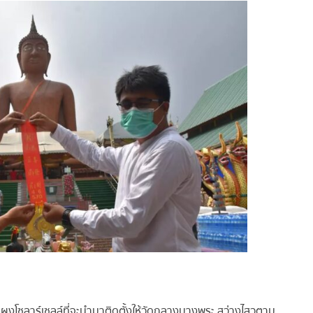
แผงโซลาร์เซลล์ที่จะนำมาติดตั้งให้วัดกลางบางพระ สว่างไสวตาม