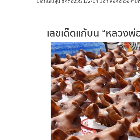
ประทัดไปลุ้นโชคต่องวด 1/2/64 บอกเลยคอหวยห้ามพ
เลขเด็ดแก้บน “หลวงพ่อ