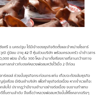
รี จ.นครปฐม ได้มีเจ้าของธุรกิจติดตั้งและจำหน่ายโซลาร์
ฒิ ภู่นิยม อายุ
42
ปี หุ้นส่วนบริษัท พร้อมครอบครัว นำข้าวสาร
10,000 ฟอง น้ำดื่ม 300 โหล นำมาตั้งเรียงรายที่ลานกว้างทาง
าลกล่าวกับองค์หลวงพ่อสมหวังไว้เมื่อ 2 ปีก่อน
ลาร์เซลล์ ช่วงนั้นธุรกิจกระท่อนกระแท่น เกือบจะต้องล้มธุรกิจ
เรือง มีเงินเข้าบริษัท เพื่อทำธุรกิจต่อเนื่อง หากร่ำรวยก็จะ
วกลับไป ปรากฏว่ามีงานเข้ามาอย่างต่อเนื่อง จนงานทำแทบ
ดีขึ้นตามลำดับ จึงเชื่อว่าหลวงพ่อสมหวังนั้นให้โชคลาภจริงๆ