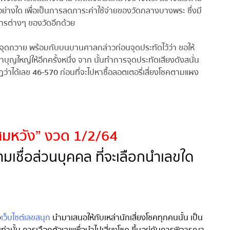
าแต่อย่างใด เพื่อเป็นการลดภาระค่าใช้จ่ายของวัดกลางบางพระ ซึ่งมี
ต่างๆ ของวัดอีกด้วย
จุดถวาย พร้อมกับบนบานศาลกล่าวก่อนจุดประทัดไว้ว่า ขอให้
ุญใหญ่ให้อีกครั้งหนึ่ง จาก นั้นทำการจุดประทัดเสียงดังสนั่น
ว่าได้เลข
46-570
ก่อนที่จะไปหาซื้อลอตเตอรี่เสี่ยงโชคตามแผง
สมหวัง” งวด 1/2/64
ามเชื่อส่วนบุคคล ที่จะเลือกนำเลขใด
เว็บไซต์เลขสนุก
นำมาเสนอให้กับเหล่านักเสี่ยงโชคทุกคนนั้น เป็น
ั้น การเลือกตัวเลขเพื่อนำไปเสี่ยงโชค ขึ้นอยู่กับการพิจารณา