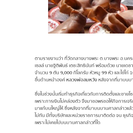
ตามรายงานว่า ที่วัดกลางบางพระ ต.บางพระ อ.นครชัยศ
เซลล์ นายฐิติพันธ์ เตชะสิทธินันท์ พร้อมด้วย นายเดชาวุ
จำนวน
9
ตัน
9,000
กิโลกรัม หัวหมู
99
หัว และไข่ไก่ 
ขึ้นด้านหน้าองค์
หลวงพ่อสมหวัง
หลังจากที่มาบนบานศ
ซึ่งในช่วงนั้นเริ่มทำธุรกิจเกี่ยวกับการติดตั้งและขายโซ
เพราะการเงินไม่คล่องตัว จึงมาขอพรขอให้กิจการเจริญรุ่ง
มาแก้บนใหญ่ให้ ซึ่งหลังจากที่มาบนบานศาลกล่าวแล้
ไม่ทัน มีทั้งบริษัทและหน่วยราชการมาติดต่อ จน ธุรกิจ
เพราะไม่เคยไปบนบานศาลกล่าวที่ใด