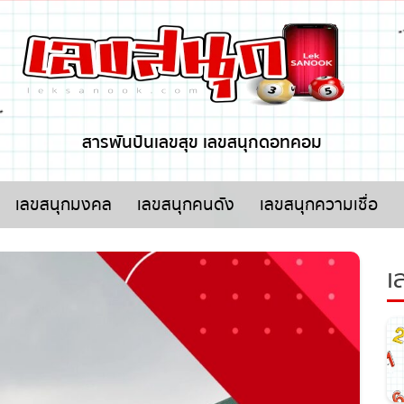
x ปิดโฆษณา
สารพันปันเลขสุข เลขสนุกดอทคอม
เลขสนุกมงคล
เลขสนุกคนดัง
เลขสนุกความเชื่อ
เล