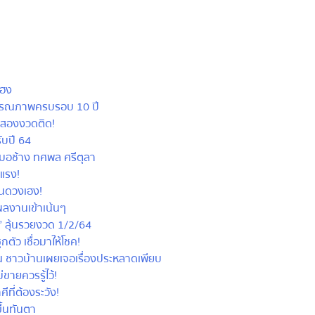
ฮง
รณภาพครบรอบ 10 ปี
สองงวดติด!
บปี 64
ช้าง ทศพล ศรีตุลา
รง!
นดวงเฮง!
ลงานเข้าเน้นๆ
 ลุ้นรวยงวด 1/2/64
ตัว เชื่อมาให้โชค!
 ชาวบ้านเผยเจอเรื่องประหลาดเพียบ
ายควรรู้ไว้!
ีที่ต้องระวัง
!
้นทันตา