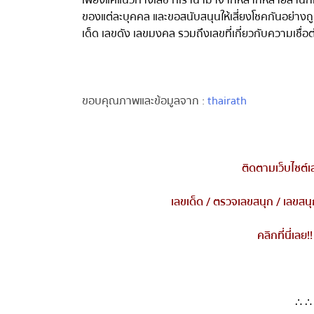
ของแต่ละบุคคล และขอสนับสนุนให้เสี่ยงโชคกันอย่างถ
เด็ด เลขดัง เลขมงคล รวมถึงเลขที่เกี่ยวกับความเชื่อ
ขอบคุณภาพและข้อมูลจาก :
thairath
ติดตามเว็บไซต์เ
เลขเด็ด
/
ตรวจเลขสนุก
/
เลขสนุ
คลิกที่นี่เลย
!!
∴ ∴ 