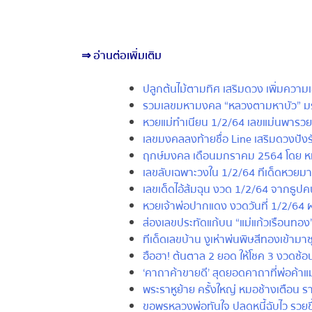
⇒
อ่านต่อเพิ่มเติม
ปลูกต้นไม้ตามทิศ
เสริมดวง
เพิ่มความเ
รวมเลขมหามงคล “หลวงตามหาบัว” ม
หวยแม่ทำเนียน 1/2/64 เลขแม่นพารวย
เลขมงคลลงท้ายชื่อ Line เสริมดวงปังรั
ฤกษ์มงคล เดือนมกราคม 2564 โดย หมอ
เลขลับเฉพาะวงใน 1/2/64 ทีเด็ดหวยมาแ
เลขเด็ดไอ้ส้มฉุน งวด 1/2/64 จากธูปค
หวยเจ้าพ่อปากแดง งวดวันที่ 1/2/64 ผ
ส่องเลขประทัดแก้บน “แม่แก้วเรือนทอง”
ทีเด็ดเลขบ้าน งูเห่าพ่นพิษสีทองเข้ามาซุก
ฮือฮา! ต้นตาล 2 ยอด ให้โชค 3 งวดซ้อน
‘คาถาค้าขายดี’ สุดยอดคาถาที่พ่อค้าแม่ข
พระราหูย้าย
ครั้งใหญ่
หมอช้างเตือน
ราศ
ขอพรหลวงพ่อทันใจ ปลดหนี้ฉับไว รวยขึ