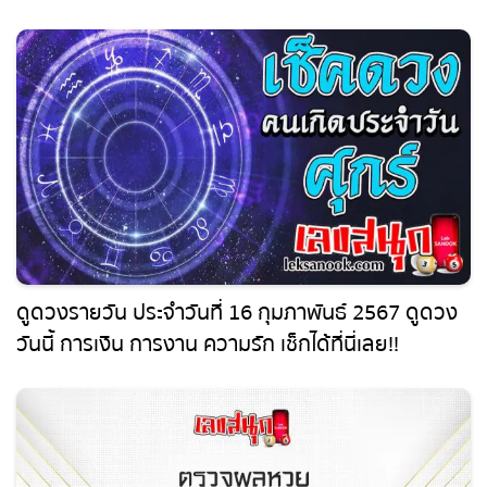
หวยหุ้นรัสเซีย
หวยหุ้นอินเดีย
หวยหุ้นดาวโจนส์
ดูดวงรายวัน ประจำวันที่ 16 กุมภาพันธ์ 2567 ดูด
วงวันนี้ การเงิน การงาน ความรัก เช็กได้ที่นี่เลย!!