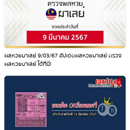
ถ่ายทอดสดหวยญีปุ่น
ถ่ายทอดสดหวยไต้หวัน
ถ่ายทอดสดหวยกัมพูชา
ผลหวยมาเลย์ 9/03/67 อัปเดตผลหวยมาเลย์
หวยหุ้นสด
ตรวจผลหวยมาเลย์ ได้ที่นี่!
หวยหุ้นไทย เย็น
หวยหุ้นเกาหลี
หวยหุ้นนิเคอิ เช้า
หวยหุ้นนิเคอิ บ่าย