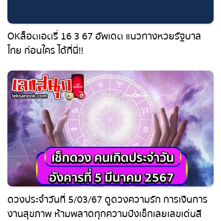
หวยหุ้นฮั่งเส็ง เช้า
OKล็อตเอตรี่ 16 3 67 อัพเดต แนวทางหวยรัฐบาล
หวยหุ้นฮั่งเส็ง บ่าย
ไทย ก่อนใคร ได้ที่นี่!!
หวยหุ้นจีน เช้า
หวยหุ้นจีน บ่าย
หวยหุ้นไต้หวัน
หวยหุ้นสิงคโปร์
หวยหุ้นอิยิป
ดวงประจำวันที่ 5/03/67 ดูดวงความรัก การเงิน
หวยหุ้นเยอรมัน
การงานสุขภาพ ห้ามพลาดทุกความปังเช็กเลยเลข
เด่นสีมงคลที่นี่
หวยหุ้นอังกฤษ