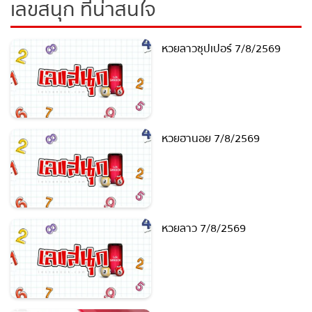
หวยลาวซุปเปอร์ 7/8/2569
หวยฮานอย 7/8/2569
หวยลาว 7/8/2569
หวยลาวซุปเปอร์ 6/8/2569
คัดเลขเด่นเน้นใช้งานจริง