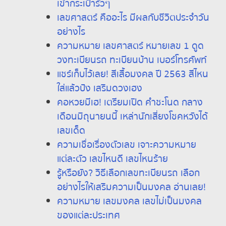
เข้ากระเป๋ารัวๆ
เลขศาสตร์
คืออะไร
มีผลกับชีวิตประจำวัน
อย่างไร
ความหมาย
เลขศาสตร์
หมายเลข
1
ดูด
วงทะเบียนรถ
ทะเบียนบ้าน
เบอร์โทรศัพท์
แชร์เก็บไว้เลย
!
สีเสื้อมงคล
ปี
2563
สีไหน
ใส่แล้วปัง
เสริมดวงเฮง
คอหวยมีเฮ
!
เตรียมเปิด
คำชะโนด
กลาง
เดือนมิถุนายนนี้
เหล่านักเสี่ยงโชคหวังได้
เลขเด็ด
ความเชื่อเรื่องตัวเลข
เจาะความหมาย
แต่ละตัว
เลขไหนดี
เลขไหนร้าย
รู้หรือยัง
?
วิธีเลือกเลขทะเบียนรถ
เลือก
อย่างไรให้เสริมความเป็นมงคล
อ่านเลย
!
ความหมาย
เลขมงคล
เลขไม่เป็นมงคล
ของแต่ละประเทศ