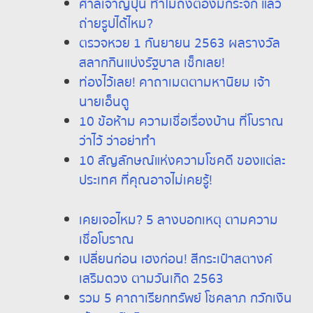
ศาลเจ้าญี่ปุ่น ทำไมถึงต้องมีกระจก แล้ว
ถ่ายรูปได้ไหม?
ตรวจหวย 1 กันยายน 2563 ผลรางวัล
สลากกินแบ่งรัฐบาล เช็กเลย!
ท่องไว้เลย! คาถาเมตตามหานิยม เจ้า
นายเอ็นดู
10 ข้อห้าม ความเชื่อเรื่องบ้าน ที่โบราณ
ว่าไว้ ว่าอย่าทำ
10 สัญลักษณ์แห่งความโชคดี ของแต่ละ
ประเทศ ที่คุณอาจไม่เคยรู้!
เคยเจอไหม? 5 ลางบอกเหตุ ตามความ
เชื่อโบราณ
เปลี่ยนก่อน เฮงก่อน! สีกระเป๋าสตางค์
เสริมดวง ตามวันเกิด 2563
รวม
5
คาถาเรียกทรัพย์
โชคลาภ
กวักเงิน