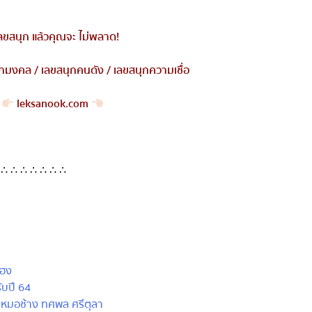
ลขสนุก แล้วคุณจะ ไม่พลาด
!
กมงคล
/
เลขสนุกคนดัง
/
เลขสนุกความเชื่อ
leksanook.com
∴ ∴ ∴ ∴ ∴ ∴ ∴
ฮง
บปี 64
หมอช้าง ทศพล ศรีตุลา