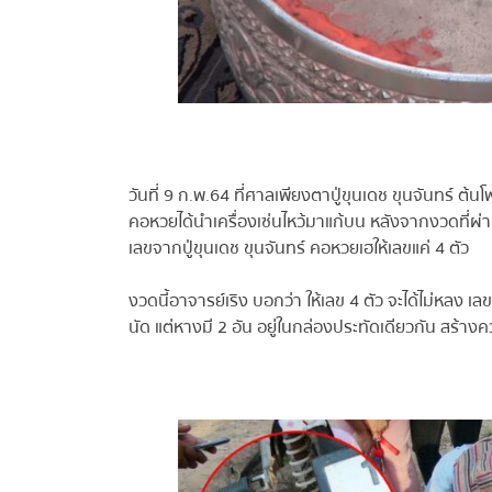
วันที่ 9 ก.พ.64 ที่ศาลเพียงตาปู่ขุนเดช ขุนจันทร์ ต้นโพธิ
คอหวยได้นำเครื่องเซ่นไหว้มาแก้บน หลังจากงวดที่ผ่าน
เลขจากปู่ขุนเดช ขุนจันทร์ คอหวยเฮให้เลขแค่ 4 ตัว
งวดนี้อาจารย์เริง บอกว่า ให้เลข 4 ตัว จะได้ไม่หลง เลขท
นัด แต่หางมี 2 อัน อยู่ในกล่องประทัดเดียวกัน สร้างค