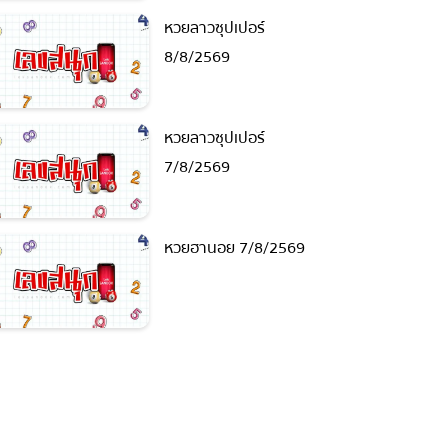
หวยลาวซุปเปอร์
8/8/2569
หวยลาวซุปเปอร์
7/8/2569
หวยฮานอย 7/8/2569