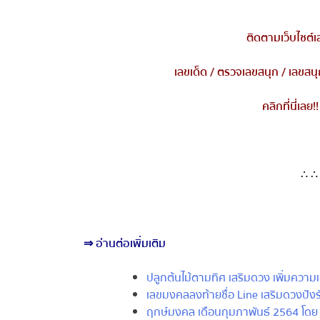
ติดตามเว็บไซต์เ
เลขเด็ด
/
ตรวจเลขสนุก
/
เลขสนุ
คลิกที่นี่เลย
!!
∴ ∴ 
⇒
อ่านต่อเพิ่มเติม
ปลูกต้นไม้ตามทิศ
เสริมดวง
เพิ่มความเ
เลขมงคลลงท้ายชื่อ Line เสริมดวงปังรั
ฤกษ์มงคล เดือนกุมภาพันธ์ 2564 โดย 