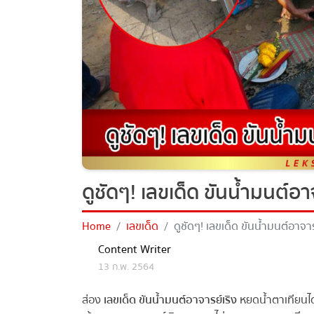
ดูชัดๆ! เลขเด็ด ขันน้ำมนต์อา
Home
เลขเด็ด
ดูชัดๆ! เลขเด็ด ขันน้ำมนต์อาจารย
Content Writer
13 ก.พ. 2564
ส่อง
เลขเด็ด ขันน้ำมนต์อาจารย์เริง
หยดน้ำตาเทียนได้เ