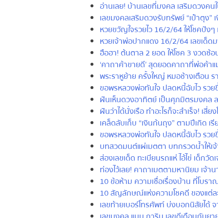
อ่านเลย! บ้านเลขที่มงคล เสริมดวงคนในบ
เลขมงคลเสริมดวงรับทรัพย์ “เป๋าตุง” เงิ
หวยขวัญใจรวยไว 16/2/64 ให้โชคปังๆ เล
หวยเจ้าพ่อปากแดง 16/2/64 เลขเด็ดมา
ฮือฮา! ต้นตาล 2 ยอด ให้โชค 3 งวดซ้อน
‘คาถาค้าขายดี’ สุดยอดคาถาที่พ่อค้าแม่ข
พระราหูย้าย
ครั้งใหญ่
หมอช้างเตือน
ราศ
ขอพรหลวงพ่อทันใจ ปลดหนี้ฉับไว รวยขึ
ฝันเห็นดวงอาทิตย์ เป็นศุภมิตรมงคล 
ฝันว่าได้นั่งเรือ ทำอะไรก็จะสำเร็จ! เสี่ยง
เคล็ดลับเก็บ “เงินก้นถุง” ตามปีเกิด เรีย
ขอพรหลวงพ่อทันใจ ปลดหนี้ฉับไว รวยขึ
บทสวดมนต์แผ่เมตตา บทกรวดน้ำให้เจ้
ส่องเลขเด็ด ทะเบียนรถแห่ ไอ้ไข่ เด็กวัดเจด
ท่องไว้เลย! คาถาเมตตามหานิยม เจ้านาย
10 ข้อห้าม ความเชื่อเรื่องบ้าน ที่โบราณว
10 สัญลักษณ์แห่งความโชคดี ของแต่ละปร
เลขท้ายเบอร์โทรศัพท์ บ่งบอกนิสัยได้ จ
เลขมงคล
แมน
การิน
เลขดีเดือนกันยาย