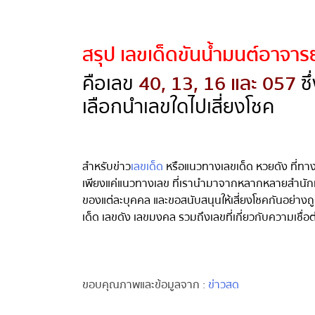
สรุป เลขเด็ดขันน้ำมนต์อาจารย
คือเลข
40, 13, 16 และ 057
ซึ
เลือกนำเลขใดไปเสี่ยงโชค
สำหรับข่าว
เลขเด็ด
หรือแนวทางเลขเด็ด หวยดัง ที่ทาง
เพียงแค่แนวทางเลข ที่เรานำมาจากหลากหลายสำนักเท่าน
ของแต่ละบุคคล และขอสนับสนุนให้เสี่ยงโชคกันอย่างถ
เด็ด เลขดัง เลขมงคล รวมถึงเลขที่เกี่ยวกับความเชื่อ
ขอบคุณภาพและข้อมูลจาก :
ข่าวสด