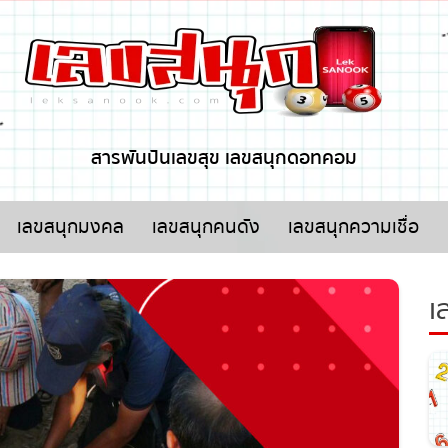
x ปิดโฆษณา
สารพันปันเลขสุข เลขสนุกดอทคอม
เลขสนุกมงคล
เลขสนุกคนดัง
เลขสนุกความเชื่อ
เล