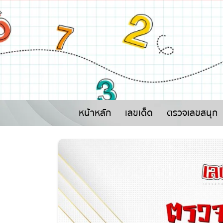
หน้าหลัก
เลขเด็ด
ตรวจเลขสนุก