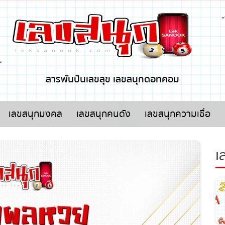
x ปิดโฆษณา
สารพันปันเลขสุข เลขสนุกดอทคอม
เลขสนุกมงคล
เลขสนุกคนดัง
เลขสนุกความเชื่อ
เล