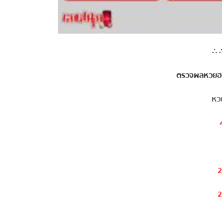
∴ ∴
ตรวจผลหวยฮาน
หวย
4
2
2