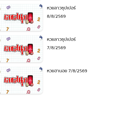
หวยลาวซุปเปอร์
8/8/2569
หวยลาวซุปเปอร์
7/8/2569
หวยฮานอย 7/8/2569