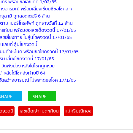
ินทร์ พร้อมขอเลขเด็ด 1/02/65
งอารมณ์ พร้อมเสี่ยงเซียมซีขอโชคลาภ
ุสามี ถูกลอตเตอรี่ 6 ล้าน
าม เบอร์โทรศัพท์ ถูกรางวัลที่ 12 ล้าน
าแก้บน พร้อมขอเลขเด็ดงวดนี้ 17/01/65
ลขเสี่ยงทาย ไปลุ้นโชคงวดนี้ 17/01/65
ลขที่ ลุ้นโชคงวดนี้
บนคำชะโนด พร้อมขอโชคงวดนี้ 17/01/65
รม เสี่ยงโชคงวดนี้ 17/01/65
วัดพังม่วง หลังได้โชคถูกหวย
 หลังได้โชคส่งท้ายปี 64
 วัดสว่างอารมณ์ ไม่พลาดขอโชค 17/1/65
HARE
SHARE
งวดนี้
เลขเด็ดเจ้าแม่ตะเคียน
แม่ศรีมณีทอง