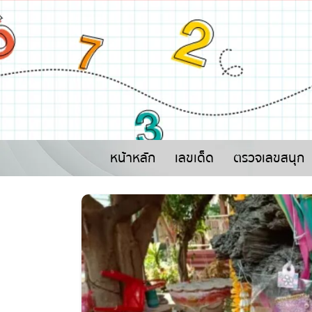
หน้าหลัก
เลขเด็ด
ตรวจเลขสนุก