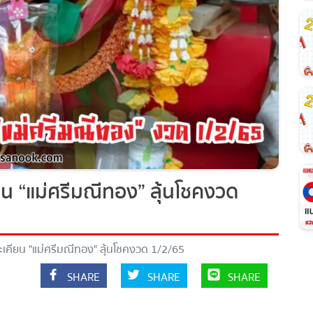
ยน “แม่ศรีมณีทอง” ลุ้นโชคงวด
เคียน "แม่ศรีมณีทอง" ลุ้นโชคงวด 1/2/65
SHARE
SHARE
SHARE