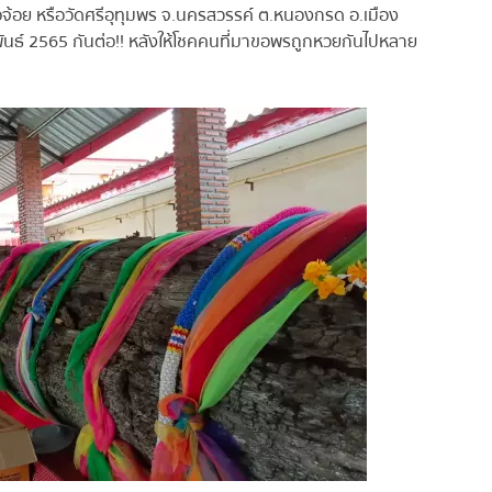
จ้อย หรือวัดศรีอุทุมพร จ.นครสวรรค์ ต.หนองกรด อ.เมือง
ธ์ 2565 กันต่อ!! หลังให้โชคคนที่มาขอพรถูกหวยกันไปหลาย