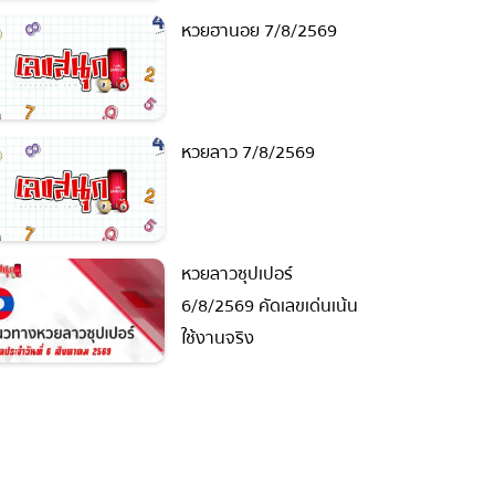
หวยฮานอย 7/8/2569
หวยลาว 7/8/2569
หวยลาวซุปเปอร์
6/8/2569 คัดเลขเด่นเน้น
ใช้งานจริง