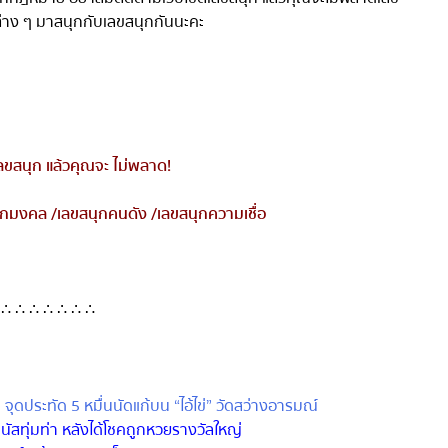
ต่าง ๆ มาสนุกกับเลขสนุกกันนะคะ
ลขสนุก แล้วคุณจะ ไม่พลาด
!
กมงคล
/
เลขสนุกคนดัง
/
เลขสนุกความเชื่อ
∴ ∴ ∴ ∴ ∴ ∴ ∴
ดประทัด 5 หมื่นนัดแก้บน “ไอ้ไข่” วัดสว่างอารมณ์
มนัสทุ่มท่า หลังได้โชคถูกหวยรางวัลใหญ่