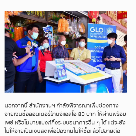
ถ่ายทอดสดหวยญีปุ่น
ถ่ายทอดสดหวยไต้หวัน
ถ่ายทอดสดหวยกัมพูชา
หวยหุ้นสด
หวยหุ้นไทย เย็น
หวยหุ้นเกาหลี
หวยหุ้นนิเคอิ เช้า
นอกจากนี้ สำนักงานฯ กำลังพิจารณาเพิ่มช่องทาง
จ่ายเงินซื้อลอตเตอรี่ร้านจีแอลโอ 80 บาท ให้ผ่านพร้อม
หวยหุ้นนิเคอิ บ่าย
เพย์ หรือโมบายแบงก์กิ้งระบบธนาคารอื่น ๆ ได้ แต่จะยัง
ไม่ให้จ่ายเป็นเงินสดเพื่อป้องกันไม่ให้ซื้อแล้วไปขายต่อ