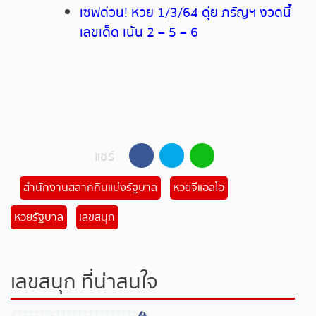
เซฟด่วน! หวย 1/3/64 ดุ่ย ภรัญฯ งวดนี้
เลขเด็ด เน้น 2 – 5 – 6
แชร์
สำนักงานสลากกินแบ่งรัฐบาล
หวยจีแอลโอ
หวยรัฐบาล
เลขสนุก
เลขสนุก ที่น่าสนใจ