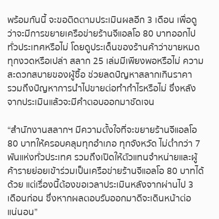
หวยหุ้นฮั่งเส็ง เช้า
พร้อมกันนี้ จะขอติดตามประเมินผลอีก 3 เดือน เพื่อดู
หวยหุ้นฮั่งเส็ง บ่าย
ว่าจะมีการขยายเครือข่ายร้านจีแอลโอ 80 บาทออกไป
ทั่วประเทศหรือไม่ โดยดูประเด็นของร้านค้าว่าขายหมด
หวยหุ้นจีน เช้า
ทุกงวดหรือเปล่า สลาก 25 เล่มมีเพียงพอหรือไม่ ความ
สะดวกสบายของผู้ซื้อ ช่วยลดปัญหาสลากเกินราคา
หวยหุ้นจีน บ่าย
รวมถึงปัญหาการนำไปขายต่อทำกำไรหรือไม่ ซึ่งหลัง
จากประเมินแล้วจะมีคำตอบออกมาชัดเจน
หวยหุ้นไต้หวัน
“สำนักงานสลากฯ มีความตั้งใจที่จะขยายร้านจีแอลโอ
หวยหุ้นสิงคโปร์
80 บาทให้ครอบคลุมทุกอำเภอ ทุกจังหวัด ไม่ต่ำกว่า 7
พันแห่งทั่วประเทศ รวมถึงเปิดให้ตัวแทนจำหน่ายและผู้
หวยหุ้นอิยิป
ค้ารายย่อยเข้าร่วมเป็นเครือข่ายร้านจีแอลโอ 80 บาทได้
ด้วย แต่เรื่องนี้ต้องขอเวลาประเมินหลังจากผ่านไป 3
หวยหุ้นเยอรมัน
เดือนก่อน ซึ่งหากผลตอบรับออกมาดีจะเดินหน้าต่อ
แน่นอน”
หวยหุ้นอังกฤษ