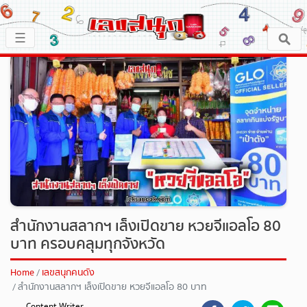
×
☰
หน้าหลัก
x ปิดโฆษณา
เลขเด็ด
ตรวจเลขสนุก
เลขสนุกมงคล
เลขสนุกคนดัง
สำนักงานสลากฯ เล็งเปิดขาย หวยจีแอลโอ 80
บาท ครอบคลุมทุกจังหวัด
เลขสนุกความเชื่อ
Home
เลขสนุกคนดัง
สำนักงานสลากฯ เล็งเปิดขาย หวยจีแอลโอ 80 บาท
หวยสด
ครอบคลุมทุกจังหวัด
Content Writer