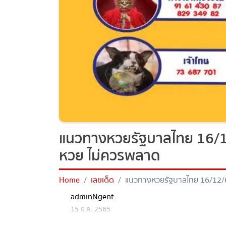
แนวทางหวยรัฐบาลไทย 16/12/
หวย ไม่ควรพลาด
Home
เลขเด็ด
แนวทางหวยรัฐบาลไทย 16/12/65 เ
พลาด
adminNgent
15 ธ.ค. 2565