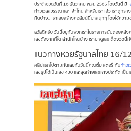
ประจำงวดวันที่ 16 ธันวาคม พ.ศ. 2565 โดยวันนี้ มี
เล
ท้าวเวสสุวรรณ และ เจ้าโทน สำหรับเราแล้ว เราถูกรางว
กินบ้าง.. เราเลยสร้างคอลัมน์นี้มาสนุกๆ โดยใช้ความชอ
สวัสดีครับ วันนี้อยู่กับพวกเราในรายการนับถอยหลังค
เลขดังจากที่ใด สำนักไหนบ้าง เรามาดูเลขเด็ดงวดนี้กัน
แนวทางหวยรัฐบาลไทย 16/12/
คลิปแรกไปตามกันเลยกับวันนี้คุณตั้ม สตอรี่ กับ
ท้าวเ
เลขธูปได้เป็นเลข 430 เเละสุดท้ายเลขหางประทัด เป็นเ