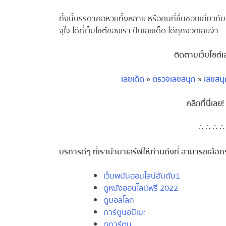
ทั้งนี้บรรดาคอหวยทั้งหลาย หรือคนที่ชื่นชอบเกี่ยวก
จุใจ ได้ที่เว็บไซต์ของเรา ปันเลขเด็ด ได้ทุกงวดเลยจ้า
ติดตามเว็บไซต์เ
เลขเด็ด
»
ตรวจเลขสนุก
»
เลขสนุ
คลิกที่นี่เลย
!
∴ ∴ ∴ ∴ 
บริการดีๆ ที่เรานำมาเสิร์ฟให้ท่านถึงที่ สามารถเลือกร
เว็บพนันออนไลน์อันดับ1
ดูหนังออนไลน์ฟรี 2022
ดูบอลโลก
การ์ตูนอนิเมะ
ดูการ์ตูน