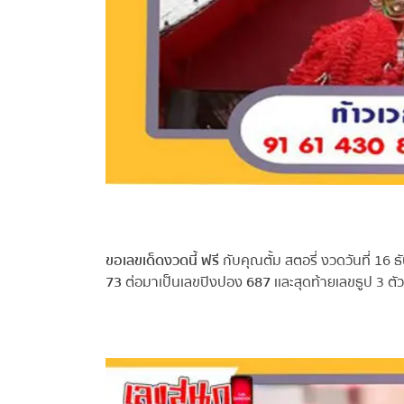
ขอเลขเด็ดงวดนี้
ฟรี
กับคุณตั้ม สตอรี่ งวดวันที่ 16 ธ
73
ต่อมาเป็นเลขปิงปอง
687
เเละสุดท้ายเลขธูป 3 ตั