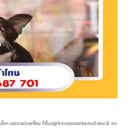
ชค เลขจะแม่นแค่ไหน ก็ขึ้นอยู่กับดวงของแต่ละคนด้วยนะจ๊ะ ขอ