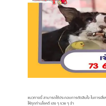
แนวทางนี้ สามารถใช้ประกอบการตัดสินใจ ในการเสี่ยงโ
ให้ทุกท่านโชคดี เฮง ๆ รวย ๆ จ้า