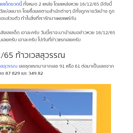
ขเด็ดงวดนี้
ทั้งหมด 2 แหล่ง โดยแหล่งหวย 16/12/65 มีดังนี้
ัลบ่อยมาก โดยซื้อเลขตามสำนักต่างๆ มีทั้งถูกรางวัลบ้าง ถูก
บส่วนตัว ทำในสิ่งที่เรารักมาเผยแพร่กัน
ลังเลขเด็ด เอาละครับ วันนี้เราจะมานำเสนอข่าวหวย 16/12/65
เลยครับ เอาละครับ ไปกันที่ข่าวแรกเลยครับ
65 ท้าวเวสสุวรรณ
วสสุวรรณ
เลขชุดแรกมาจากเลข 91 หรือ 61 ต่อมาเป็นเลขจาก
ลข
87
829
และ
349 82