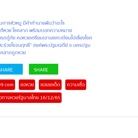
ับการหัวหมู มีคำทำนายฝันว่าอะไร
ัน ตีหวย โชคลาภ พร้อมบอกความหมาย
กู้ภัย คอหวยเตรียมเอาเลขทะเบียนไปเสี่ยงโชค
ะร่วงโรจนฤทธิ์” องค์พระปฐมเจดีย์ จ.นครปฐม
โชคลาภถูกหวย
HARE
SHARE
9.com
ขอหวย
ขอเลขเด็ด
ความเชื่อ
ทางหวยรัฐบาลไทย 16/12/65