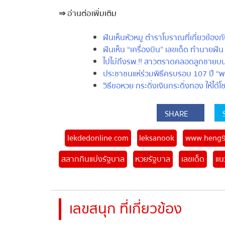
⇒ อ่านต่อเพิ่มเติม
ฝันเห็นหัวหมู ตำราโบราณที่เกี่ยวข้องก
ฝันเห็น “เครื่องบิน” เลขเด็ด ทำนายฝ
ไปไม่ถึงรพ.!! สาวตราดคลอดลูกชายบนรถ
ประชาชนแห่ร่วมพิธีครบรอบ 107 ปี “พร
วิธีขอหวย กระดิ่งเงินกระดิ่งทอง ให้ได้
SHARE
S
lekdedonline.com
leksanook
www.heng9
สลากกินแบ่งรัฐบาล
หวยรัฐบาล
เลขเด็ด
แนว
เลขสนุก ที่เกี่ยวข้อง