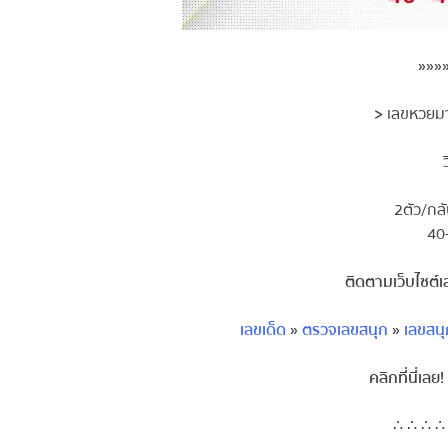
»»»»
>
เลขหวยมาเล
วิ
2ตัว/กลั
40-
ติดตามเว็บไซต์เ
เลขเด็ด
»
ตรวจเลขสนุก
»
เลขสนุ
คลิกที่นี่เลย
!
∴ ∴ ∴ ∴ 