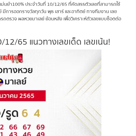
่นยำ100% ประจำวันที่ 10/12/65 ที่คัดสรรตัวเลขที่สามารถใช้
ีการออกรางวัลทุกวัน พุธ เสาร์ และอาทิตย์ ทางทีมงาน เลข
ถตรวจ ผลหวยมาเลย์ ย้อนหลัง เพื่อวิเคราะห์ตัวเลขแบบช็อตต่อ
0/12/65 แนวทางเลขเด็ด เลขเน้น!