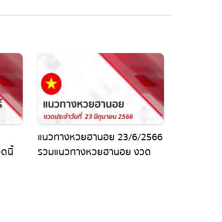
แนวทางหวยฮานอย 23/6/2566
นี้
รวมแนวทางหวยฮานอย งวด
ล่าสุด แม่นๆ