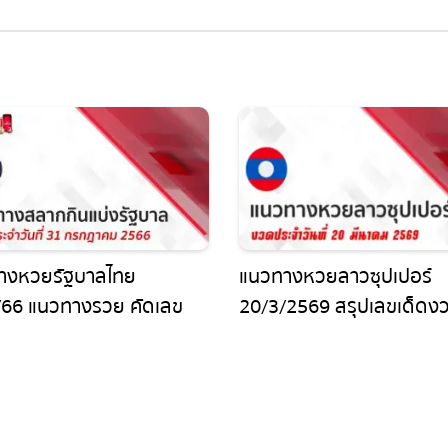
งหวยรัฐบาลไทย
แนวทางหวยลาวซุปเปอร์
66 แนวทางรวย คัดเลข
20/3/2569 สรุปเลขเด็ดงวด
้นๆ
เลขมาแรง