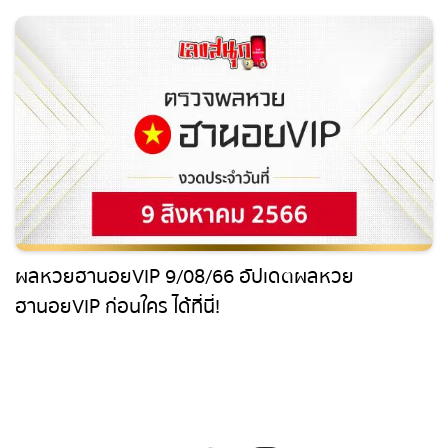
ผลหวยฮานอยVIP 9/08/66 อัปเดตผลหวย
ฮานอยVIP ก่อนใคร ได้ที่นี่!