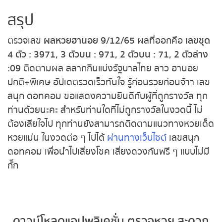
สรุป
หวยหุ้นรัสเซีย
ตรวจเลข
ผลหวยฮานอย 9/12/65
ผลที่ออกคือ
เลข
หวยหุ้นอินเดีย
ชุด 4 ตัว : 3971, 3 ตัวบน : 971, 2 ตัวบน : 71, 2 ตัว
ล่าง :09
ติดตามผล สลากกินแบ่งรัฐบาลไทย ลาว
หวยหุ้นดาวโจนส์
ฮานอย ปกติ+พิเศษ อัปเดตรวดเร็วทันใจ รู้ก่อนรวย
ก่อนจ้าา เลขสนุก ดอทคอม ขอแสดงความยินดีกับผู้ที่
ถูกรางวัล ทุกท่านด้วยนะคะ สำหรับท่านใดที่ไม่ถูก
รางวัลในงวดนี้ ไม่ต้องเสียใจไป ทุกท่านยังสามารถ
ติดตามแนวทางหวยเด็ด หวยแม่น ในงวดต่อ ๆ ไปได้
ผ่านทางเว็บไซต์
เลขสนุก ดอทคอม เพื่อนำไปเสี่ยงโชค
เสี่ยงดวงกันฟรี ๆ แบบไม่มีกั๊ก