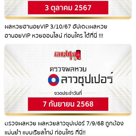
ผลหวยฮานอยVIP 3/10/67 อัปเดตผลหวย
ฮานอยVIP หวยออนไลน์ ก่อนใคร ได้ที่นี่ !!!
ตรวจผลหวย ผลหวยลาวซุปเปอร์ 7/9/68 ถูกต้อง
แม่นยำ แบบเรียลไทม์ ก่อนใคร ที่นี่!!