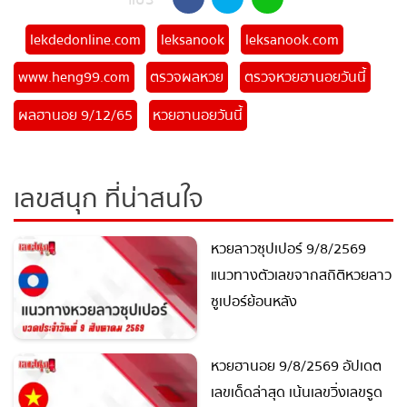
แชร์
lekdedonline.com
leksanook
leksanook.com
www.heng99.com
ตรวจผลหวย
ตรวจหวยฮานอยวันนี้
ผลฮานอย 9/12/65
หวยฮานอยวันนี้
เลขสนุก ที่น่าสนใจ
หวยลาวซุปเปอร์ 9/8/2569
แนวทางตัวเลขจากสถิติหวย
ลาวซูเปอร์ย้อนหลัง
หวยฮานอย 9/8/2569 อัปเดต