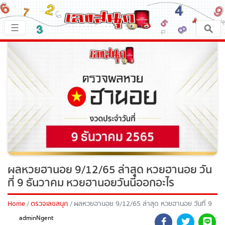
×
☰
หน้าหลัก
x ปิดโฆษณา
เลขเด็ด
ตรวจเลขสนุก
เลขสนุกมงคล
เลขสนุกคนดัง
ผลหวยฮานอย 9/12/65 ล่าสุด หวยฮานอย
วันที่ 9 ธันวาคม หวยฮานอยวันนี้ออกอะไร
เลขสนุกความเชื่อ
Home
ตรวจเลขสนุก
ผลหวยฮานอย 9/12/65 ล่าสุด หวยฮานอย วันที่ 9
หวยสด
ธันวาคม หวยฮานอยวันนี้ออกอะไร
adminNgent