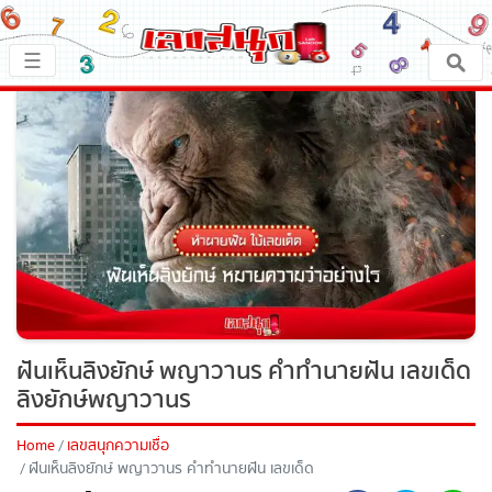
×
☰
หน้าหลัก
x ปิดโฆษณา
เลขเด็ด
ตรวจเลขสนุก
เลขสนุกมงคล
เลขสนุกคนดัง
ฝันเห็นลิงยักษ์ พญาวานร คำทำนายฝัน เลข
เด็ด ลิงยักษ์พญาวานร
เลขสนุกความเชื่อ
Home
เลขสนุกความเชื่อ
ฝันเห็นลิงยักษ์ พญาวานร คำทำนายฝัน เลขเด็ด
หวยสด
ลิงยักษ์พญาวานร
บัวลอย ไข่หวาน