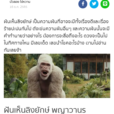
16 ธ.ค. 2565
ถ่ายทอดสดหวยรัฐบาล
ฝันเห็นลิงยักษ์ เป็นความฝันที่อาจจะมีทั้งเรื่องดีและ
ถ่ายทอดสดหวยออมสิน
เรื่องร้ายปะปนกันไป ดังเช่นความฝันอื่นๆ และความฝัน
นั้นจะมีคำทำนายว่าอย่างไร ต้องการจะสื่อถึงอะไร ดวง
ถ่ายทอดสดหวย ธกส.
จะเป็นไปในทิศทางไหน มีเลขเด็ด เลขนำโชคอะไรบ้าง
ตามไปอ่านกันเลยจ้า
ถ่ายทอดสดหวยลาว
ถ่ายทอดสดหวยลาว ซุปเปอร์
ถ่ายทอดสดหวยฮานอย
ถ่ายทอดสดหวยฮานอยพิเศษ
ฝันเห็นลิงยักษ์ พญาวานร
ถ่ายทอดสดหวยมาเลย์