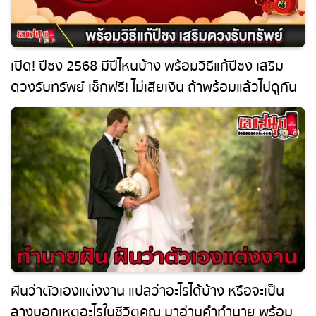
เปิด! ปีชง 2568 มีปีไหนบ้าง พร้อมวิธีแก้ปีชง เสริม
ดวงรับทรัพย์ เช็กฟรี! ไม่เสียเงิน ถ้าพร้อมแล้วไปดู
กันเลย!
ฝันว่าตัวเองแต่งงาน แปลว่าอะไรได้บ้าง หรือจะเป็น
ลางบอกเหตุอะไรในชีวิตคุณ มาอ่านคำทำนาย พร้อม
เลขเด็ดโชคลาภกันเลย !