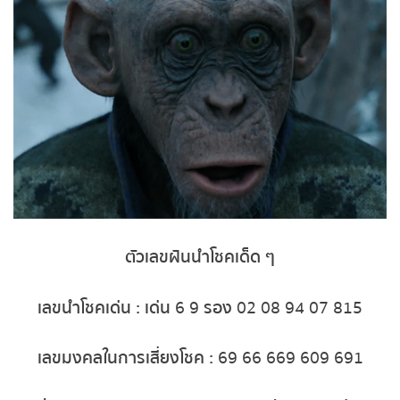
หวยหุ้นฮั่งเส็ง เช้า
หวยหุ้นฮั่งเส็ง บ่าย
หวยหุ้นจีน เช้า
หวยหุ้นจีน บ่าย
หวยหุ้นไต้หวัน
ตัวเลขฝันนำโชคเด็ด ๆ
หวยหุ้นสิงคโปร์
เลขนำโชคเด่น :
เด่น
6 9
รอง
02 08 94 07 815
หวยหุ้นอิยิป
เลขมงคลในการเสี่ยงโชค :
69 66 669 609 691
หวยหุ้นเยอรมัน
แหล่งรวบรวมความสนุกความบันเทิงรูป
หวยหุ้นอังกฤษ