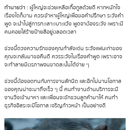
ทำนายว่า
: ผู้ใหญ่จะช่วยเหลือเกื้อกูลด้วยดี หากหนักใจ
ถ่ายทอดสดหวยญีปุ่น
เรื่องใดก็ตาม ควรเข้าหาผู้ใหญ่เพื่อขอคำปรึกษา ระวัง
คำพูด จะนำไปสู่การทะเลาะเบาะแว้ง พูดจาต้องระวัง
ถ่ายทอดสดหวยไต้หวัน
เพราะมีคนคอยใส่ร้ายป้ายสีอยู่ตลอดเวลา
ถ่ายทอดสดหวยกัมพูชา
ช่วงนี้ดวงความรักของคุณกำลังเด่น ระวังแฟนเก่า
หวยหุ้นสด
ของคุณจะกลับมาขอคืนดี ควรระวังในเรื่องคำพูด
เพราะอาจจะทำลายมิตรภาพจนขาดสะบั้นได้ง่าย ๆ
หวยหุ้นไทย เย็น
ช่วงนี้ต้องอดทนกับการงานสักนิด และอีกไม่นานโอกาส
หวยหุ้นเกาหลี
ของคุณน่าจะมาถึงเร็ว ๆ นี้ คนทำงานด้านบริการจะมี
งานวิ่งเข้ามาหา และเพื่อนจะชักชวนลูกค้ามาให้ คนทำ
หวยหุ้นนิเคอิ เช้า
ธุรกิจอิสระจะมีโอกาส เจริญก้าวหน้า เป็นอย่างดี
หวยหุ้นนิเคอิ บ่าย