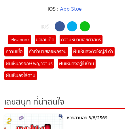
IOS
:
App Stoe
แชร์
leksanook
ขอเลขเด็ด
ความหมายเลขศาสตร์
ความเชื่อ
คำทำนายเลขผลรวม
ฝันเห็นลิงตัวใหญ่สี ดํา
ฝันเห็นลิงยักษ์ พญาวานร
ฝันเห็นลิงอยู่ในบ้าน
ฝันเห็นลิงไล่ตาม
เลขสนุก ที่น่าสนใจ
หวยฮานอย 8/8/2569