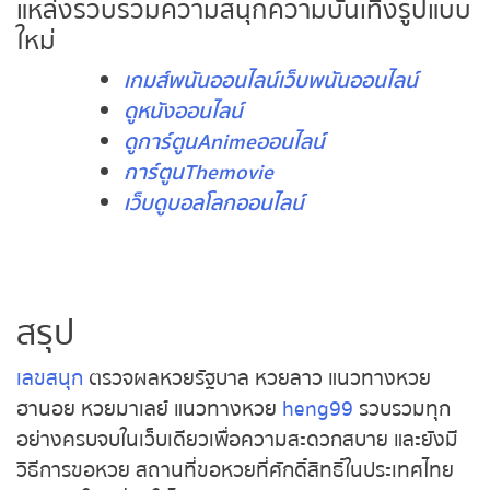
แบบใหม่
หวยหุ้นรัสเซีย
เกมส์พนันออนไลน์เว็บพนันออนไลน์
ดูหนังออนไลน์
หวยหุ้นอินเดีย
ดูการ์ตูนAnimeออนไลน์
การ์ตูนThemovie
หวยหุ้นดาวโจนส์
เว็บดูบอลโลกออนไลน์
สรุป
เลขสนุก
ตรวจผลหวยรัฐบาล หวยลาว แนวทางหวย
ฮานอย หวยมาเลย์ แนวทางหวย
heng99
รวบรวมทุก
อย่างครบจบในเว็บเดียวเพื่อความสะดวกสบาย และยัง
มี วิธีการขอหวย สถานที่ขอหวยที่ศักดิ์สิทธิ์ใน
ประเทศไทยรวบรวมให้ผู้ที่สนใจได้เข้ามาอ่านศึกษากัน