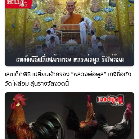
เลขเด็ดพิธี เปลี่ยนผ้าครอง “หลวงพ่อพูล” เกจิชื่อ
ดังวัดไผ่ล้อม ลุ้นรางวัลงวดนี้