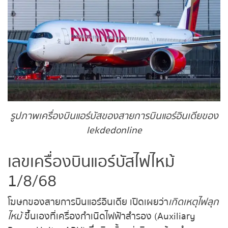
ถ่ายทอดสดหวยญีปุ่น
ถ่ายทอดสดหวยไต้หวัน
ถ่ายทอดสดหวยกัมพูชา
หวยหุ้นสด
หวยหุ้นไทย เย็น
รูปภาพเครื่องบินแอร์บัสของสายการบินแอร์อินเดีย
ของ lekdedonline
หวยหุ้นเกาหลี
เลขเครื่องบินแอร์บัสไฟไหม้
หวยหุ้นนิเคอิ เช้า
1/8/68
หวยหุ้นนิเคอิ บ่าย
โฆษกของสายการบินแอร์อินเดีย เปิดเผยว่า
เกิดเหตุไฟ