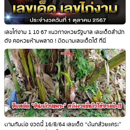
เลขไก่งาม 1 10 67 แนวทางหวยรัฐบาล เลขเด็ด
สำนักดัง คอหวยห้ามพลาด ! ติดตามเลขเด็ดได้ ที่นี่
leksanook
ตามกันต่อ งวดนี้ 16/8/64 เลขเด็ด “ต้นกล้วยแคระ”