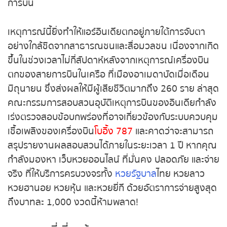
กระบวนการสอบสวนและตรวจสอบตามมาตรฐานความ
ปลอดภัยด้านการบิน
หวยหุ้นรัสเซีย
เหตุการณ์นี้ยิ่งทำให้แอร์อินเดียตกอยู่ภายใต้การจับตา
หวยหุ้นอินเดีย
อย่างใกล้ชิดจากสาธารณชนและสื่อมวลชน เนื่องจาก
หวยหุ้นดาวโจนส์
เกิดขึ้นในช่วงเวลาไม่กี่สัปดาห์หลังจากเหตุการณ์เครื่อง
บินตกของสายการบินในเครือ ที่เมืองอาเมดาบัดเมื่อ
เดือนมิถุนายน ซึ่งส่งผลให้มีผู้เสียชีวิตมากถึง 260
ราย ล่าสุด คณะกรรมการสอบสวนอุบัติเหตุการบินของ
อินเดียกำลังเร่งตรวจสอบข้อบกพร่องที่อาจเกี่ยวข้อง
กับระบบควบคุมเชื้อเพลิงของเครื่องบิน
โบอิ้ง 787
และ
คาดว่าจะสามารถสรุปรายงานผลสอบสวนได้ภายใน
ระยะเวลา 1 ปี หากคุณกำลังมองหา เว็บหวยออนไลน์ ที่
มั่นคง ปลอดภัย และจ่ายจริง ที่ให้บริการครบวงจรทั้ง
หวยรัฐบาล
ไทย หวยลาว หวยฮานอย หวยหุ้น และหวยยี่
กี ด้วยอัตราการจ่ายสูงสุดถึงบาทละ 1,000 งวดนี้ห้าม