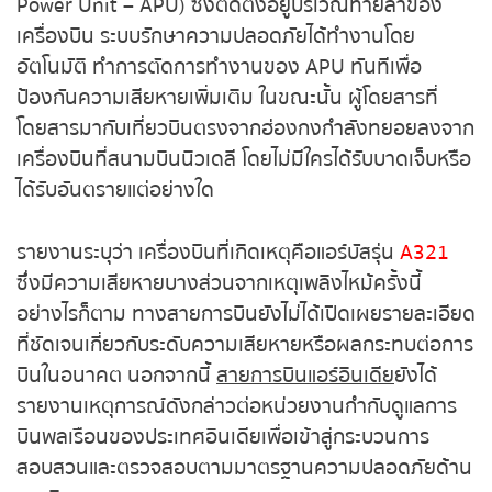
หวยหุ้นฮั่งเส็ง เช้า
ลุกไหม้
ขึ้นเองที่เครื่องกำเนิดไฟฟ้าสำรอง (Auxiliary
Power Unit – APU) ซึ่งติดตั้งอยู่บริเวณท้ายลำของ
หวยหุ้นฮั่งเส็ง บ่าย
เครื่องบิน ระบบรักษาความปลอดภัยได้ทำงานโดย
อัตโนมัติ ทำการตัดการทำงานของ APU ทันทีเพื่อ
หวยหุ้นจีน เช้า
ป้องกันความเสียหายเพิ่มเติม ในขณะนั้น ผู้โดยสารที่
โดยสารมากับเที่ยวบินตรงจากฮ่องกงกำลังทยอยลง
หวยหุ้นจีน บ่าย
จากเครื่องบินที่สนามบินนิวเดลี โดยไม่มีใครได้รับบาด
เจ็บหรือได้รับอันตรายแต่อย่างใด
หวยหุ้นไต้หวัน
รายงานระบุว่า เครื่องบินที่เกิดเหตุคือแอร์บัสรุ่น
A321
หวยหุ้นสิงคโปร์
ซึ่งมีความเสียหายบางส่วนจากเหตุเพลิงไหม้ครั้งนี้
อย่างไรก็ตาม ทางสายการบินยังไม่ได้เปิดเผยราย
หวยหุ้นอิยิป
ละเอียดที่ชัดเจนเกี่ยวกับระดับความเสียหายหรือผลกระ
ทบต่อการบินในอนาคต นอกจากนี้
สายการบินแอร์
หวยหุ้นเยอรมัน
อินเดีย
ยังได้รายงานเหตุการณ์ดังกล่าวต่อหน่วยงาน
กำกับดูแลการบินพลเรือนของประเทศอินเดียเพื่อเข้าสู่
หวยหุ้นอังกฤษ