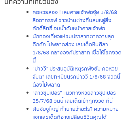
พลาด!
บทความที่เกี่ยวข้อง
คอหวยส่อง ! เลขศาลเจ้าพ่อจุ้ย 1/8/68
ลืออาถรรพ์ ชาวบ้านต่างถิ่นลบหลู่สิ่ง
ศักดิ์สิทธิ์ จมน้ำดับหน้าศาลเจ้าพ่อ
นักท่องเที่ยวแห่ชมปราสาทตาควายสุด
คึกคัก ไม่พลาดส่อง เลขเด็ดหินศิลา
1/8/68 กลางองค์ปราสาท เชื่อให้โชค
งวดนี้
“บ่าววี” ประสบอุบัติเหตุรถพังยับ คอหวย
จับตา เลขทะเบียนรถบ่าววี 1/8/68 งวดนี้
ต้องไม่พลาด
“ลาวซุปเปอร์” แนวทางหวยลาวซุปเปอร์
25/7/68 วันนี้ เลขเด็ดเข้าทุกงวด ที่นี่
ฝันจับงูใหญ่ ทำนายว่าอะไร? ความหมาย