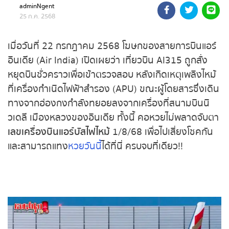
บินแอร์อินเดีย สั่งกราวด์ตรวจสอบ หลังเพลิงไหม้
adminNgent
ถ่ายทอดสดหวยรัฐบาล
ช่วงลงจอดที่สนามบินนิวเดลี
25 ก.ค. 2568
ถ่ายทอดสดหวยออมสิน
เมื่อวันที่ 22 กรกฎาคม 2568 โฆษกของสายการบิน
แอร์อินเดีย (Air India) เปิดเผยว่า เที่ยวบิน AI315 ถูก
ถ่ายทอดสดหวย ธกส.
สั่งหยุดบินชั่วคราวเพื่อเข้าตรวจสอบ หลังเกิดเหตุเพลิง
ไหม้ที่เครื่องกำเนิดไฟฟ้าสำรอง (APU) ขณะผู้โดยสาร
ถ่ายทอดสดหวยลาว
ซึ่งเดินทางจากฮ่องกงกำลังทยอยลงจากเครื่องที่
สนามบินนิวเดลี เมืองหลวงของอินเดีย ทั้งนี้ คอหวย
ถ่ายทอดสดหวยลาว ซุปเปอร์
ไม่พลาดจับตา
เลขเครื่องบินแอร์บัสไฟไหม้
1/8/68
เพื่อไปเสี่ยงโชคกัน และสามารถแทง
หวยวันนี้
ได้ที่นี่ ครบ
ถ่ายทอดสดหวยฮานอย
จบที่เดียว!!
ถ่ายทอดสดหวยฮานอยพิเศษ
ถ่ายทอดสดหวยมาเลย์