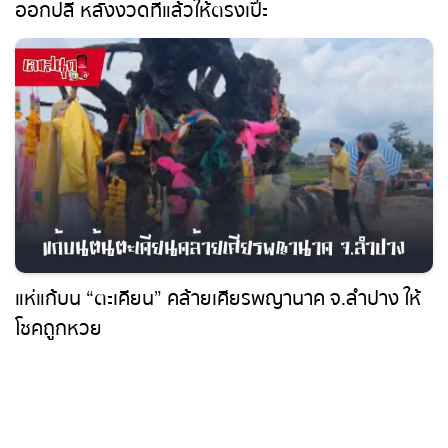
ออกปลี หลังงวดที่แล้วให้ตรงเป๊ะ
แห่แก้บน “ตะเคียน” คล้ายเศียรพญานาค จ.ลำปาง
ให้โชคถูกหวย