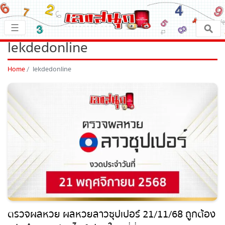
×
☰
lekdedonline
หน้าหลัก
x ปิดโฆษณา
Home
lekdedonline
เลขเด็ด
ตรวจเลขสนุก
เลขสนุกมงคล
เลขสนุกคนดัง
เลขสนุกความเชื่อ
ตรวจผลหวย ผลหวยลาวซุปเปอร์ 21/11/68 ถูก
หวยสด
ต้อง แม่นยำ แบบเรียลไทม์ ก่อนใคร ที่นี่!!