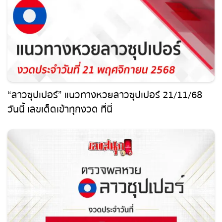
ถ่ายทอดสดหวยญีปุ่น
ถ่ายทอดสดหวยไต้หวัน
ถ่ายทอดสดหวยกัมพูชา
“ลาวซุปเปอร์” แนวทางหวยลาวซุปเปอร์ 21/11/68
หวยหุ้นสด
วันนี้ เลขเด็ดเข้าทุกงวด ที่นี่
หวยหุ้นไทย เย็น
หวยหุ้นเกาหลี
หวยหุ้นนิเคอิ เช้า
หวยหุ้นนิเคอิ บ่าย