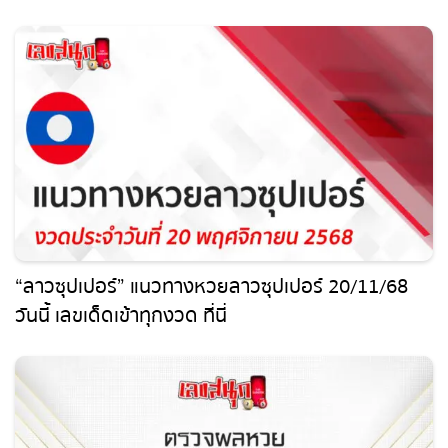
หวยหุ้นรัสเซีย
หวยหุ้นอินเดีย
หวยหุ้นดาวโจนส์
“ลาวซุปเปอร์” แนวทางหวยลาวซุปเปอร์ 20/11/68
วันนี้ เลขเด็ดเข้าทุกงวด ที่นี่