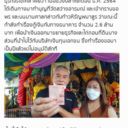
ธุรกิจรีไซเคิล เผยว่า เมื่อช่วงปลาxยเดือน ธ.ค. 2564
ถ่ายทอดสดหวยญีปุ่น
ได้เดินทางมาทำบุญที่วัดสว่างอารมณ์ และเข้ากราบขอ
พร และบนบานศาลกล่าวกับท้าวหิรัญพนาสูร ว่าขณะนี้
ถ่ายทอดสดหวยไต้หวัน
กำลังทำเรื่องกู้เงินกับทางธนาคาร จำนวน 2.6 ล้าน
บาท เพื่อนำเงินออกมาขยายธุรกิจและไถ่ถอนที่ดินบาง
ถ่ายทอดสดหวยกัมพูชา
ส่วนที่นำไปไว้กับบริษัทเงินทุนเอกชน ซึ่งทำเรื่องขอมา
เป็นปีแล้วแต่ไม่อนุมัติสักที
หวยหุ้นสด
หวยหุ้นไทย เย็น
หวยหุ้นเกาหลี
หวยหุ้นนิเคอิ เช้า
หวยหุ้นนิเคอิ บ่าย