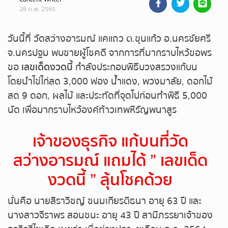
26 ก.พ. 2565
ถ่ายทอดสดหวยรัฐบาล
วันนี้ที่ วัดสว่างอารมณ์ แคแถว ต.ขุนแก้ว อ.นครชัยศรี
ถ่ายทอดสดหวยออมสิน
จ.นครปฐม พบชายผู้โชคดี จากการที่มากราบไหว้ขอพร
ขอ
เลขเด็ดงวดนี้
กำลังประกอบพิธีบวงสรวงแก้บน
ถ่ายทอดสดหวย ธกส.
โดยนำไข่ไก่สด 3,000 ฟอง น้ำแดง, พวงมาลัย, ดอกไม้
สด 9 ดอก, ผลไม้ และประทัดที่จุดไปก่อนทำพิธี 5,000
ถ่ายทอดสดหวยลาว
นัด เพื่อมากราบไหว้องค์ท้าวเทพหิรัญพนาสูร
ถ่ายทอดสดหวยลาว ซุปเปอร์
เจ้าของธุรกิจ แก้บนที่วัด
ถ่ายทอดสดหวยฮานอย
สว่างอารมณ์ แถมได้ ” เลขเด็ด
งวดนี้ ” ลุ้นโชคด้วย
ถ่ายทอดสดหวยฮานอยพิเศษ
นั่นคือ นายสิราวิชญ์ ชนมเกียรติธนา อายุ 63 ปี และ
ถ่ายทอดสดหวยมาเลย์
นางสาวจีราพร สอนชนะ อายุ 43 ปี สามีภรรยาเจ้าของ