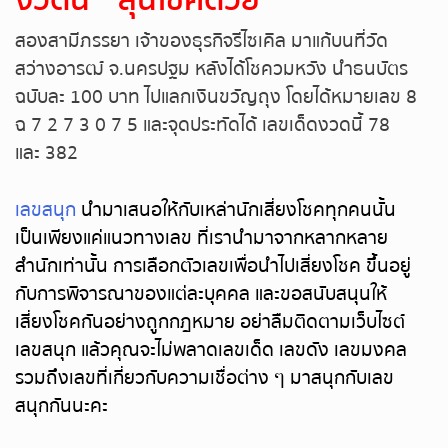
งวดนี้ ” ลุ้นโชคด้วย
สองสามีภรรยา เจ้าของธุรกิจรีไซเคิล มาแก้บนที่วัด
สว่างอารฒ์ จ.นครปฐม หลังได้โชควมหวัง นำธนบัตร
ฉบับละ 100 บาท ไปแลกเงินขวัญถุง โดยได้หมายเลข 8
ฉ 7 2 7 3 0 7 5 และจุดประทัดได้ เลขเด็ดงวดนี้ 78
และ 382
เลขสนุก
นำมาเสนอให้กับเหล่านักเสี่ยงโชคทุกคนนั้น
เป็นเพียงแค่แนวทางเลข ที่เรานำมาจากหลากหลาย
สำนักเท่านั้น การเลือกตัวเลขเพื่อนำไปเสี่ยงโชค ขึ้นอยู่
กับการพิจารณาของแต่ละบุคคล และขอสนับสนุนให้
เสี่ยงโชคกันอย่างถูกกฎหมาย อย่าลืมติดตามเว็บไซต์
เลขสนุก แล้วคุณจะไม่พลาดเลขเด็ด เลขดัง เลขมงคล
รวมถึงเลขที่เกี่ยวกับความเชื่อต่าง ๆ มาสนุกกับเลข
สนุกกันนะคะ