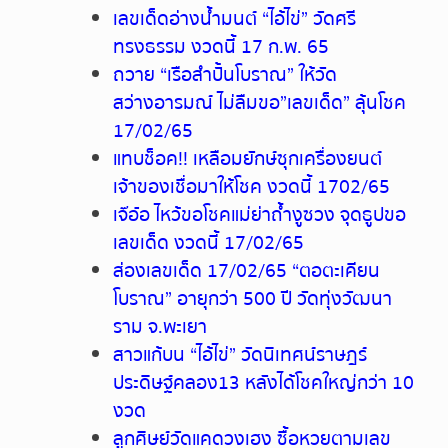
เลขเด็ดอ่างน้ำมนต์ “ไอ้ไข่” วัดศรี
ทรงธรรม งวดนี้ 17 ก.พ. 65
ถวาย “เรือสำปั้นโบราณ” ให้วัด
สว่างอารมณ์ ไม่ลืมขอ”เลขเด็ด” ลุ้นโชค
17/02/65
แทบช็อค!! เหลือมยักษ์ซุกเครื่องยนต์
เจ้าของเชื่อมาให้โชค งวดนี้ 1702/65
เจ๊อ๋อ ไหว้ขอโชคแม่ย่าถ้ำงูซวง จุดธูปขอ
เลขเด็ด งวดนี้ 17/02/65
ส่องเลขเด็ด 17/02/65 “ตอตะเคียน
โบราณ” อายุกว่า 500 ปี วัดทุ่งวัฒนา
ราม จ.พะเยา
สาวแก้บน “ไอ้ไข่” วัดนิเทศน์ราษฎร์
ประดิษฐ์คลอง13 หลังได้โชคใหญ่กว่า 10
งวด
ลูกศิษย์วัดแคดวงเฮง ซื้อหวยตามเลข