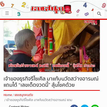
×
☰
หน้าหลัก
x ปิดโฆษณา
เลขเด็ด
ตรวจเลขสนุก
เลขสนุกมงคล
เลขสนุกคนดัง
เจ้าของธุรกิจรีไซเคิล มาแก้บนวัดสว่างอารมณ์
แถมได้ “เลขเด็ดงวดนี้” ลุ้นโชคด้วย
เลขสนุกความเชื่อ
Home
เลขสนุกคนดัง
เจ้าของธุรกิจรีไซเคิล มาแก้บนวัดสว่างอารมณ์ แถม
หวยสด
ได้ "เลขเด็ดงวดนี้" ลุ้นโชคด้วย
Content Writer