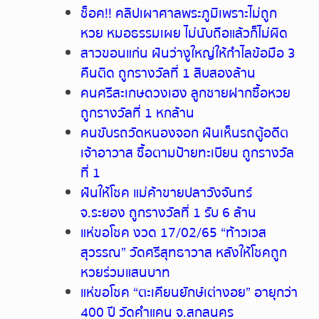
ช็อค!! คลิปเผาศาลพระภูมิเพราะไม่ถูก
หวย หมอธรรมเผย ไม่นับถือแล้วก็ไม่ผิด
สาวขอนแก่น ฝันว่างูใหญ่ให้กำไลข้อมือ 3
คืนติด ถูกรางวัลที่ 1 สิบสองล้าน
คนศรีสะเกษดวงเฮง ลูกชายฝากซื้อหวย
ถูกรางวัลที่ 1 หกล้าน
คนขับรถวัดหนองจอก ฝันเห็นรถตู้อดีต
เจ้าอาวาส ซื้อตามป้ายทะเบียน ถูกรางวัล
ที่ 1
ฝันให้โชค แม่ค้าขายปลาวังจันทร์
จ.ระยอง ถูกรางวัลที่ 1 รับ 6 ล้าน
แห่ขอโชค งวด 17/02/65 “ท้าวเวส
สุวรรณ” วัดศรีสุทธาวาส หลังให้โชคถูก
หวยร่วมแสนบาท
แห่ขอโชค “ตะเคียนยักษ์เต่างอย” อายุกว่า
400 ปี วัดคำแคน จ.สกลนคร