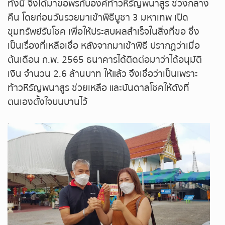
หวยหุ้นฮั่งเส็ง เช้า
ทั้งนี้ จึงได้มาขอพรกับองค์ท้าวหิรัญพนาสูร ช่วงกลาง
คืน โดยก่อนวันรวยมาเข้าพิธีบูชา 3 มหาเทพ เปิด
หวยหุ้นฮั่งเส็ง บ่าย
ขุมทรัพย์รับโชค เพื่อให้ประสบผลสำเร็จในสิ่งที่ขอ ซึ่ง
เป็นเรื่องที่เหลือเชื่อ หลังจากมาเข้าพิธี ปรากฏว่าเมื่อ
หวยหุ้นจีน เช้า
ต้นเดือน ก.พ. 2565 ธนาคารได้ติดต่อมาว่าได้อนุมัติ
เงิน จำนวน 2.6 ล้านบาท ให้แล้ว จึงเชื่อว่าเป็นเพราะ
หวยหุ้นจีน บ่าย
ท้าวหิรัญพนาสูร ช่วยเหลือ และบันดาลโชคให้ดังที่
ตนเองตั้งใจบนบานไว้
หวยหุ้นไต้หวัน
หวยหุ้นสิงคโปร์
หวยหุ้นอิยิป
หวยหุ้นเยอรมัน
หวยหุ้นอังกฤษ