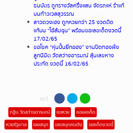
ธนบัตร ถูกรางวัลครึ่งแสน จัดรถแห่ รำแก้
บนท้าวเวสสุวรรณ
สาวดวงเฮง ถูกหวยกว่า 25 งวดติด
แก้บน “ไอ้ส้มฉุน” พร้อมขอเลขเด็ดงวดนี้
17/02/65
ขอโชค “หุ่นปั้นยี่กอฮง” งานปิดทองฝั่ง
ลูกนิมิต วัดสว่างอารมณ์ ลุ้นเลขหาง
ประทัด งวดนี้ 16/02/65
แชร์
กฐิน วัดสว่างอารมณ์
ขอหวย
ขอเลขเด็ด
หวยรัฐบาล
เลขสนุก
เลขสนุกคนดัง
เลขเด็ดงวดนี้