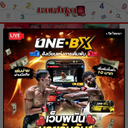
×
☰
หน้าหลัก
x ปิดโฆษณา
เลขเด็ด
ตรวจเลขสนุก
เลขสนุกมงคล
เลขสนุกคนดัง
ปลูกต้นไม้ตามทิศ เสริมดวง เพิ่มความเฮง
เลขสนุกความเชื่อ
Home
เลขสนุกความเชื่อ
ปลูกต้นไม้ตามทิศ เสริมดวง เพิ่มความเฮง
หวยสด
Content Writer
17 ก.ย. 2563