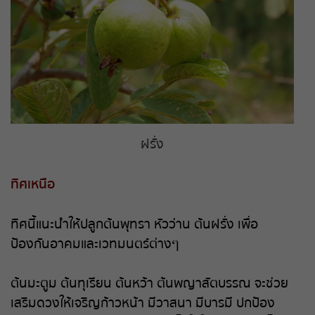
ถ่ายทอดสดหวยญีปุ่น
ถ่ายทอดสดหวยไต้หวัน
ถ่ายทอดสดหวยกัมพูชา
หวยหุ้นสด
ฝรั่ง
หวยหุ้นไทย เย็น
ทิศเหนือ
หวยหุ้นเกาหลี
ทิศนี้แนะนำให้ปลูกต้นพุทรา หัวว่าน ต้นฝรั่ง เพื่อ
หวยหุ้นนิเคอิ เช้า
ป้องกันอาคมและเวทมนตร์ต่างๆ
หวยหุ้นนิเคอิ บ่าย
ต้นมะตูม ต้นทุเรียน ต้นหว้า ต้นพญาสัตบรรณ จะช่วย
เสริมดวงให้เจริญก้าวหน้า มีวาสนา มีบารมี ปกป้อง