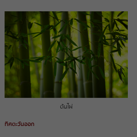
ต้นไผ่
ทิศตะวันออก