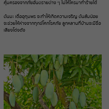
หวยหุ้นฮั่งเส็ง เช้า
คุ้มครองจากภัยอันตรายต่าง ๆ ไม่ให้ใครมาทำร้ายได้
หวยหุ้นฮั่งเส็ง บ่าย
ต้นมะ เดื่ออุทุมพร จะทำให้เกิดความเจริญ ต้นส้มป่อย
จะช่วยให้ห่างจากทุกข์โศกโรคภัย ลูกหลานที่บ้านจะมีชื่อ
หวยหุ้นจีน เช้า
เสียงโด่งดัง
หวยหุ้นจีน บ่าย
หวยหุ้นไต้หวัน
หวยหุ้นสิงคโปร์
หวยหุ้นอิยิป
หวยหุ้นเยอรมัน
หวยหุ้นอังกฤษ