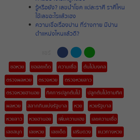
รู้หรือยัง? เลขนำโชค แต่ละราศี ราศีไหน
ใช้เลขอะไรแล้วเฮง
ความเชื่อเรื่องปาน ที่ร่างกาย มีปาน
ตำแหน่งไหนแล้วดี?
แชร์
ขอหวย
ขอเลขเด็ด
ความเชื่อ
ต้นไม้มงคล
ตรวจผลหวย
ตรวจหวย
ตรวจหวยลาว
ตรวจหวยฮานอย
ทิศการปลูกต้นไม้
ปลูกต้นไม้ตามทิศ
ผลหวย
สลากกินแบ่งรัฐบาล
หวย
หวยรัฐบาล
หวยลาว
หวยฮานอย
เพิ่มความเฮง
เลขความเชื่อ
เลขสนุก
เลขหวย
เลขเด็ด
เสริมดวง
แนวทางหวย