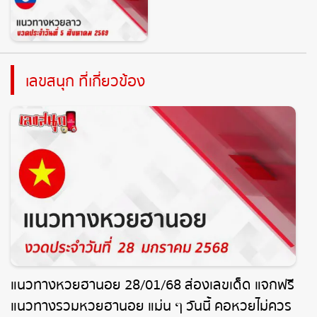
เลขสนุก ที่เกี่ยวข้อง
แนวทางหวยฮานอย 28/01/68 ส่องเลขเด็ด แจกฟรี
แนวทางรวมหวยฮานอย แม่น ๆ วันนี้ คอหวยไม่ควร