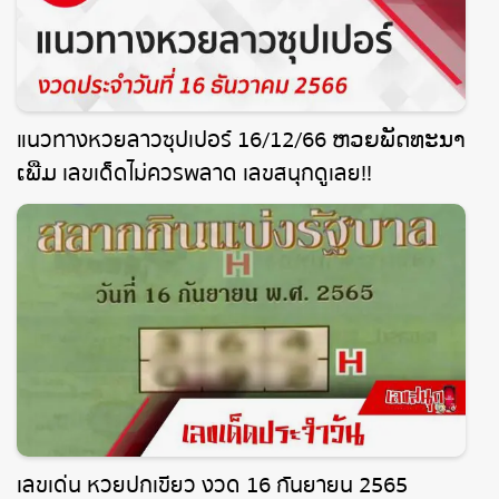
แนวทางหวยลาวซุปเปอร์ 16/12/66 ຫວຍພັດທະນາ
ເພີ່ມ เลขเด็ดไม่ควรพลาด เลขสนุกดูเลย!!
เลขเด่น หวยปกเขียว งวด 16 กันยายน 2565