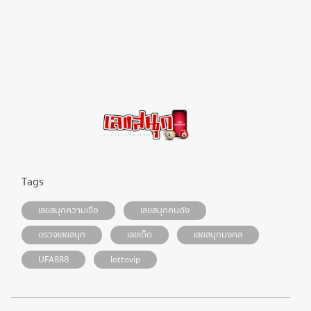
Tags
เลขสนุกความเชื่อ
เลขสนุกคนดัง
ตรวจเลขสนุก
เลขเด็ด
เลขสนุกมงคล
UFA888
lottovip