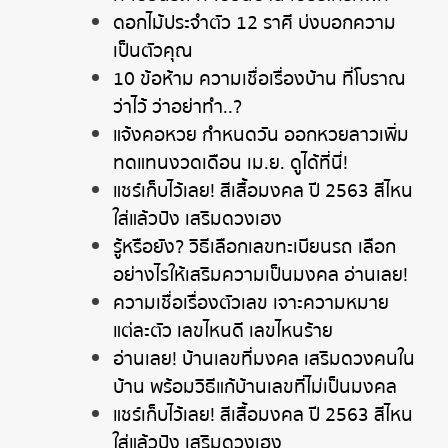
ดอกไม้ประจำตัว
12
ราศี
บ่งบอกความ
เป็นตัวคุณ
10
ข้อห้าม
ความเชื่อเรื่องบ้าน
ที่โบราณ
ว่าไว้
ว่าอย่าทำ
..?
แจ้งคอหวย
กำหนดวัน
ออกหวยลาวเพิ่ม
ทดแทนงวดเดือน
เม
.
ย
.
ดูได้ที่นี่
!
แชร์เก็บไว้เลย
!
สีเสื้อมงคล
ปี
2563
สีไหน
ใส่แล้วปัง
เสริมดวงเฮง
รู้หรือยัง
?
วิธีเลือกเลขทะเบียนรถ
เลือก
อย่างไรให้เสริมความเป็นมงคล
อ่านเลย
!
ความเชื่อเรื่องตัวเลข
เจาะความหมาย
แต่ละตัว
เลขไหนดี
เลขไหนร้าย
อ่านเลย
!
บ้านเลขที่มงคล
เสริมดวงคนใน
บ้าน
พร้อมวิธีแก้บ้านเลขที่ไม่เป็นมงคล
แชร์เก็บไว้เลย
!
สีเสื้อมงคล
ปี
2563
สีไหน
ใส่แล้วปัง
เสริมดวงเฮง