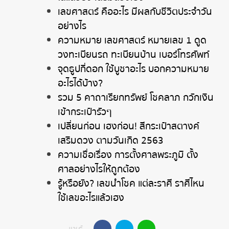
เลขศาสตร์
คืออะไร
มีผลกับชีวิตประจำวัน
อย่างไร
ความหมาย
เลขศาสตร์
หมายเลข
1
ดูด
วงทะเบียนรถ
ทะเบียนบ้าน
เบอร์โทรศัพท์
จุดธูปกี่ดอก
ใช้บูชาอะไร
บอกความหมาย
อะไรได้บ้าง
?
รวม
5
คาถาเรียกทรัพย์
โชคลาภ
กวักเงิน
เข้ากระเป๋ารัวๆ
เปลี่ยนก่อน
เฮงก่อน
!
สีกระเป๋าสตางค์
เสริมดวง
ตามวันเกิด
2563
ความเชื่อเรื่อง
การตั้งศาลพระภูมิ
ตั้ง
ศาลอย่างไรให้ถูกต้อง
รู้หรือยัง
?
เลขนำโชค
แต่ละราศี
ราศีไหน
ใช้เลขอะไรแล้วเฮง