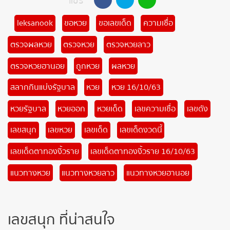
แชร์
leksanook
ขอหวย
ขอเลขเด็ด
ความเชื่อ
ตรวจผลหวย
ตรวจหวย
ตรวจหวยลาว
ตรวจหวยฮานอย
ถูกหวย
ผลหวย
สลากกินแบ่งรัฐบาล
หวย
หวย 16/10/63
หวยรัฐบาล
หวยออก
หวยเด็ด
เลขความเชื่อ
เลขดัง
เลขสนุก
เลขหวย
เลขเด็ด
เลขเด็ดงวดนี้
เลขเด็ดตาทองงิ้วราย
เลขเด็ดตาทองงิ้วราย 16/10/63
แนวทางหวย
แนวทางหวยลาว
แนวทางหวยฮานอย
เลขสนุก ที่น่าสนใจ