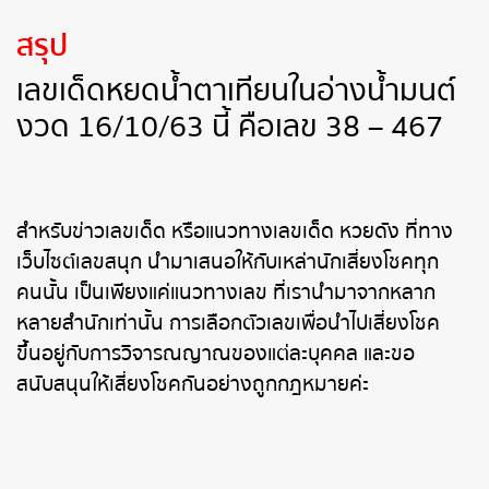
สรุป
หวยหุ้นรัสเซีย
เลขเด็ดหยดน้ำตาเทียนในอ่างน้ำมนต์
หวยหุ้นอินเดีย
งวด
16/10/63
นี้ คือเลข
38 – 467
หวยหุ้นดาวโจนส์
สำหรับข่าว
เลขเด็ด
หรือแนวทางเลขเด็ด หวยดัง ที่ทาง
เว็บไซต์เลขสนุก
นำมาเสนอให้กับเหล่านักเสี่ยงโชคทุก
คนนั้น เป็นเพียงแค่แนวทางเลข ที่เรานำมาจากหลาก
หลายสำนักเท่านั้น การเลือกตัวเลขเพื่อนำไปเสี่ยงโชค
ขึ้นอยู่กับการวิจารณญาณของแต่ละบุคคล และขอ
สนับสนุนให้เสี่ยงโชคกันอย่างถูกกฎหมายค่ะ