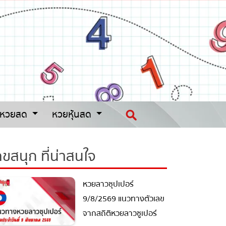
หวยสด
หวยหุ้นสด
ขสนุก ที่น่าสนใจ
หวยลาวซุปเปอร์
9/8/2569 แนวทางตัวเลข
จากสถิติหวยลาวซูเปอร์