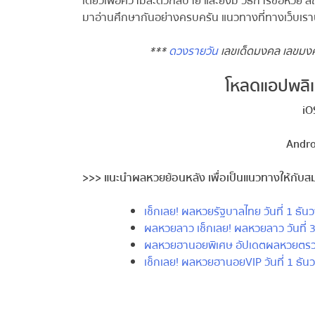
เดียวเพื่อความสะดวกสบาย และยังมี วิธีการขอหวย สถานที
มาอ่านศึกษากันอย่างครบครัน แนวทางที่ทางเว็บเราน
***
ดวงรายวัน
เลขเด็ดมงคล เลขมงคล
โหลดแอปพลิเค
iOS 
Androi
>>> แนะนำผลหวยย้อนหลัง เพื่อเป็นแนวทางให้กับสม
เช็กเลย! ผลหวยรัฐบาลไทย วันที่ 1 ธัน
ผลหวยลาว เช็กเลย! ผลหวยลาว วันที่ 30
ผลหวยฮานอยพิเศษ อัปเดตผลหวยตรวจหวย
เช็กเลย! ผลหวยฮานอยVIP วันที่ 1 ธันว