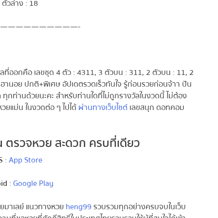
ตัวล่าง : 18
——————————-
่ออกคือ เลขชุด 4 ตัว : 4311, 3 ตัวบน : 311, 2 ตัวบน : 11, 2
นอย ปกติ+พิเศษ อัปเดตรวดเร็วทันใจ รู้ก่อนรวยก่อนจ้าา ปัน
กท่านด้วยนะคะ สำหรับท่านใดที่ไม่ถูกรางวัลในงวดนี้ ไม่ต้อง
ยแม่น ในงวดต่อ ๆ ไปได้
ผ่านทางเว็บไซต์
เลขสนุก ดอทคอม
 ตรวจหวย สะดวก ครบที่เดียว
S
:
App Store
d
:
Google Play
มาเลย์ แนวทางหวย
heng99
รวบรวมทุกอย่างครบจบในเว็บ