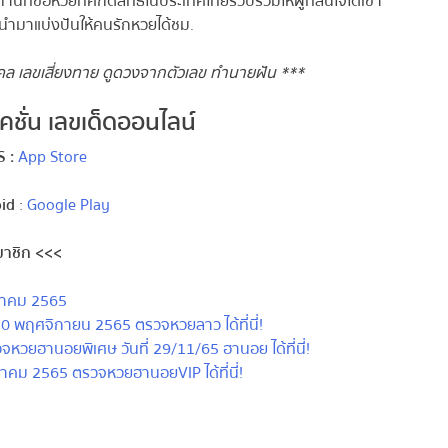
่ขอหวยที่ศักดิ์สิทธิ์ในประเทศไทยรวบรวมให้ผู้ที่สนใจได้เข้า
ำมาแบ่งปันให้คนรักหวยได้ชม.
 เลขเสี่ยงทาย ดูดวงจากตัวเลข ทำนายฝัน ***
ชั่น เลขเด็ดออนไลน์
:
App Store
d
:
Google Play
าชิก <<<
วาคม 2565
 พฤศจิกายน 2565 ตรวจหวยลาว ได้ที่นี่!
ฮานอยพิเศษ วันที่ 29/11/65 ฮานอย ได้ที่นี่!
าคม 2565 ตรวจหวยฮานอยVIP ได้ที่นี่!