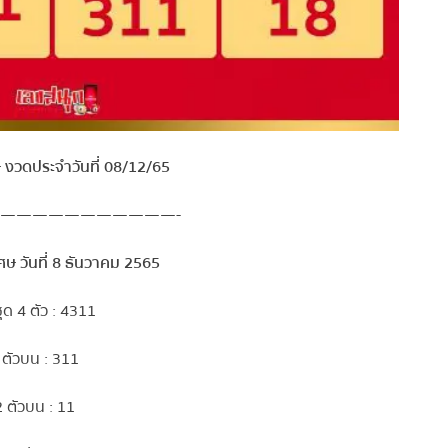
วดประจำวันที่ 08/12/65
———————————-
 วันที่ 8 ธันวาคม 2565
ด 4 ตัว : 4311
ตัวบน : 311
ตัวบน : 11