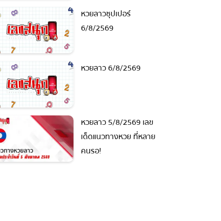
หวยลาวซุปเปอร์
6/8/2569
หวยลาว 6/8/2569
หวยลาว 5/8/2569 เลข
เด็ดแนวทางหวย ที่หลาย
คนรอ!