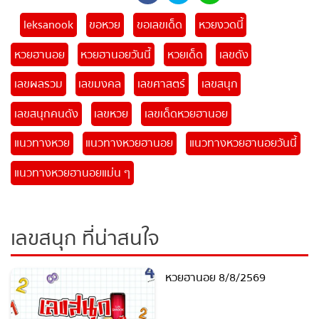
แชร์
leksanook
ขอหวย
ขอเลขเด็ด
หวยงวดนี้
หวยฮานอย
หวยฮานอยวันนี้
หวยเด็ด
เลขดัง
เลขผลรวม
เลขมงคล
เลขศาสตร์
เลขสนุก
เลขสนุกคนดัง
เลขหวย
เลขเด็ดหวยฮานอย
แนวทางหวย
แนวทางหวยฮานอย
แนวทางหวยฮานอยวันนี้
แนวทางหวยฮานอยแม่น ๆ
เลขสนุก ที่น่าสนใจ
หวยฮานอย 8/8/2569