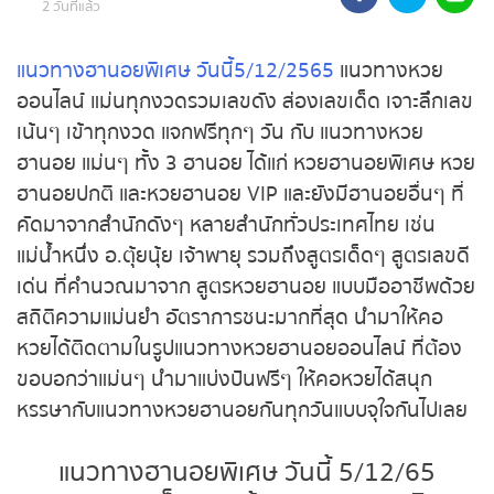
ถ่ายทอดสดหวยรัฐบาล
แนวทางฮานอยพิเศษ วันนี้5/12/2565
แนวทางหวย
ออนไลน์ แม่นทุกงวดรวมเลขดัง ส่องเลขเด็ด เจาะลึก
ถ่ายทอดสดหวยออมสิน
เลขเน้นๆ เข้าทุกงวด แจกฟรีทุกๆ วัน กับ แนวทางหวย
ฮานอย แม่นๆ ทั้ง 3 ฮานอย ได้แก่ หวยฮานอยพิเศษ
ถ่ายทอดสดหวย ธกส.
หวยฮานอยปกติ และหวยฮานอย VIP และยังมีฮานอ
ถ่ายทอดสดหวยลาว
ยอื่นๆ ที่คัดมาจากสำนักดังๆ หลายสำนักทั่ว
ประเทศไทย เช่น แม่น้ำหนึ่ง อ.ตุ้ยนุ้ย เจ้าพายุ รวมถึง
ถ่ายทอดสดหวยลาว ซุปเปอร์
สูตรเด็ดๆ สูตรเลขดีเด่น ที่คำนวณมาจาก สูตรหวย
ฮานอย แบบมืออาชีพด้วยสถิติความแม่นยำ อัตราการ
ถ่ายทอดสดหวยฮานอย
ชนะมากที่สุด นำมาให้คอหวยได้ติดตามในรูปแนวทาง
หวยฮานอยออนไลน์ ที่ต้องขอบอกว่าแม่นๆ นำมาแบ่ง
ถ่ายทอดสดหวยฮานอยพิเศษ
ปันฟรีๆ ให้คอหวยได้สนุกหรรษากับแนวทางหวยฮานอย
กันทุกวันแบบจุใจกันไปเลย
ถ่ายทอดสดหวยมาเลย์
แนวทางฮานอยพิเศษ วันนี้ 5/12/65