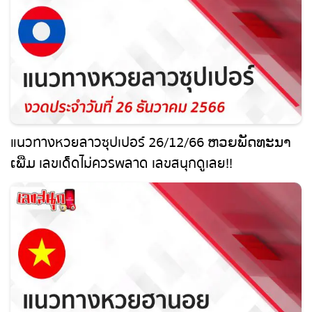
แนวทางหวยลาวซุปเปอร์ 26/12/66 ຫວຍພັດທະນາ
ເພີ່ມ เลขเด็ดไม่ควรพลาด เลขสนุกดูเลย!!