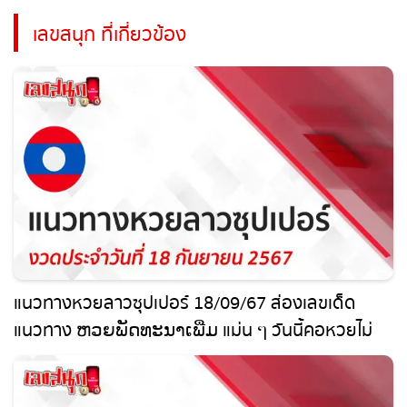
เลขสนุก ที่เกี่ยวข้อง
แนวทางหวยลาวซุปเปอร์ 18/09/67 ส่องเลขเด็ด
แนวทาง ຫວຍພັດທະນາເພີ່ມ แม่น ๆ วันนี้คอหวยไม่
ควรพลาด !!!