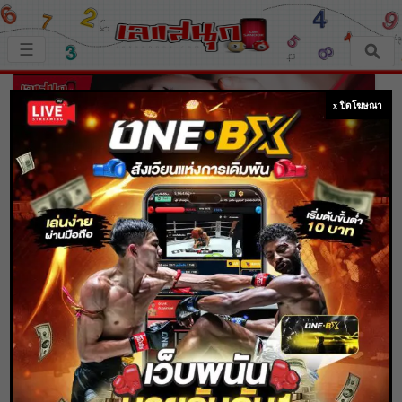
×
☰
หน้าหลัก
x ปิดโฆษณา
เลขเด็ด
ตรวจเลขสนุก
เลขสนุกมงคล
เลขสนุกคนดัง
หน้าแบบไหน? ดีตามศาสตร์ ‘โหงวเฮ้ง’
เลขสนุกความเชื่อ
Home
เลขสนุกความเชื่อ
หน้าแบบไหน? ดีตามศาสตร์ ‘โหงวเฮ้ง’
หวยสด
Content Writer
19 ก.พ. 2564