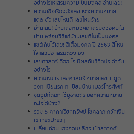
อย่างไรให้เสริมความเป็นมงคล
อ่านเลย
!
ความเชื่อเรื่องตัวเลข
เจาะความหมาย
แต่ละตัว
เลขไหนดี
เลขไหนร้าย
อ่านเลย
!
บ้านเลขที่มงคล
เสริมดวงคนใน
บ้าน
พร้อมวิธีแก้บ้านเลขที่ไม่เป็นมงคล
แชร์เก็บไว้เลย
!
สีเสื้อมงคล
ปี
2563
สีไหน
ใส่แล้วปัง
เสริมดวงเฮง
เลขศาสตร์
คืออะไร
มีผลกับชีวิตประจำวัน
อย่างไร
ความหมาย
เลขศาสตร์
หมายเลข
1
ดูด
วงทะเบียนรถ
ทะเบียนบ้าน
เบอร์โทรศัพท์
จุดธูปกี่ดอก
ใช้บูชาอะไร
บอกความหมาย
อะไรได้บ้าง
?
รวม
5
คาถาเรียกทรัพย์
โชคลาภ
กวักเงิน
เข้ากระเป๋ารัวๆ
เปลี่ยนก่อน
เฮงก่อน
!
สีกระเป๋าสตางค์