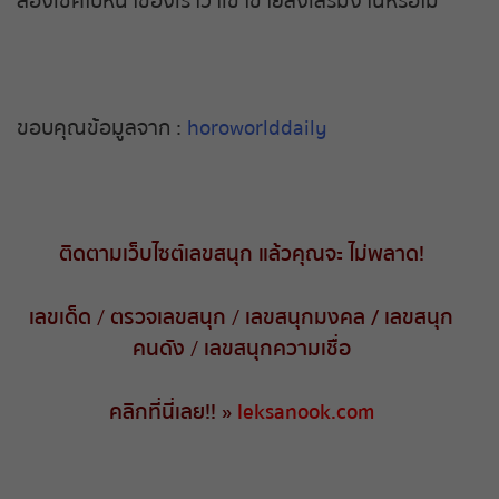
ลองเช็คใบหน้าของเราว่าเข้าข่ายส่งเสริมงานหรือไม่
ขอบคุณข้อมูลจาก :
horoworlddaily
ติดตามเว็บไซต์เลขสนุก
แล้วคุณจะ
ไม่พลาด
!
เลขเด็ด
/
ตรวจเลขสนุก
/
เลขสนุกมงคล
/
เลขสนุก
คนดัง
/
เลขสนุกความเชื่อ
คลิกที่นี่เลย
!! »
leksanook.com