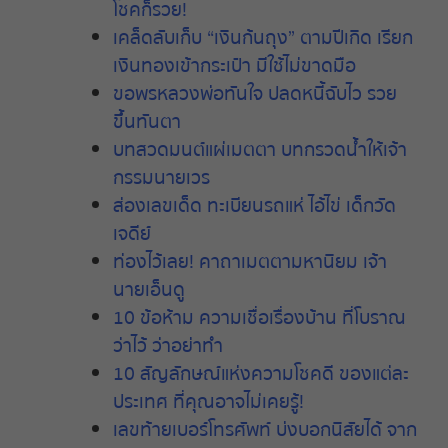
โชคก็รวย!
เคล็ดลับเก็บ “เงินก้นถุง” ตามปีเกิด เรียก
เงินทองเข้ากระเป๋า มีใช้ไม่ขาดมือ
ขอพรหลวงพ่อทันใจ ปลดหนี้ฉับไว รวย
ขึ้นทันตา
บทสวดมนต์แผ่เมตตา บทกรวดน้ำให้เจ้า
กรรมนายเวร
ส่องเลขเด็ด ทะเบียนรถแห่ ไอ้ไข่ เด็กวัด
เจดีย์
ท่องไว้เลย! คาถาเมตตามหานิยม เจ้า
นายเอ็นดู
10 ข้อห้าม ความเชื่อเรื่องบ้าน ที่โบราณ
ว่าไว้ ว่าอย่าทำ
10 สัญลักษณ์แห่งความโชคดี ของแต่ละ
ประเทศ ที่คุณอาจไม่เคยรู้!
เลขท้ายเบอร์โทรศัพท์ บ่งบอกนิสัยได้ จาก