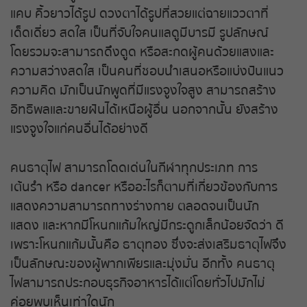
แคบ คิ้วยาวได้รูป ดวงตาได้รูปที่สวยแต่ฉายแววตาที่
เด็ดเดี่ยว สดใส เป็นที่จับใจคนแลดูมีบารมี รูปลักษณ์
โดยรวมจะสามารถดึงดูด หรือสะกดผู้คนด้วยแสงและ
ความสว่างสดใส เป็นคนที่ชอบนำเสนอหรือแบ่งปันแนว
ความคิด มักเป็นนักพูดที่มีแรงจูงใจสูง สามารถสร้าง
อิทธิพลและขายฝันได้เหนือผู้อื่น นอกจากนั้น ยังสร้าง
แรงจูงใจแก่คนอื่นได้อย่างดี
คนธาตุไฟ สามารถโดดเด่นในกีฬาทุกประเภท การ
เต้นรำ หรือ dancer หรืออะไรก็ตามที่เกี่ยวข้องกับการ
แสดงความสามารถทางร่างกาย ตลอดจนเป็นนัก
แสดง และหากมีโหนกแก้มใหญ่มีกระดูกเล็กน้อยจัดว่า ดี
เพราะโหนกแก้มนั้นคือ ธาตุทอง ซึ่งจะส่งเสริมธาตุไฟจึง
เป็นลักษณะของผู้พากเพียรและมุ่งมั่น อีกทั้ง คนธาตุ
ไฟสามารถประกอบธุรกิจอาหารได้แต่โดยทั่วไปมักไม่
ค่อยพบเห็นเท่าใดนัก