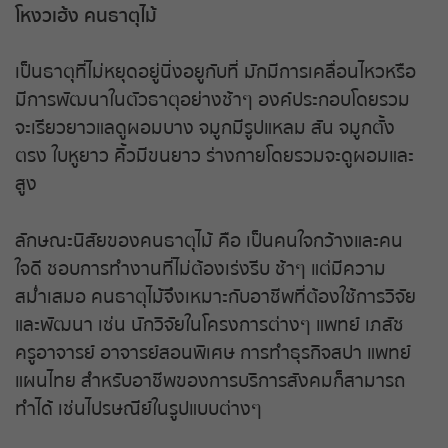
โหงวเฮ้ง คนธาตุไม้
หวยหุ้นรัสเซีย
เป็นธาตุที่ไม่หยุดอยู่นิ่งอยูกับที่ มักมีการเคลื่อนไหวหรือ
หวยหุ้นอินเดีย
มีการพัฒนาในตัวธาตุอย่างช้าๆ องค์ประกอบโดยรวม
จะเรียวยาวแลดูผอมบาง จมูกมีรูปแหลม สัน จมูกตั้ง
หวยหุ้นดาวโจนส์
ตรง ใบหูยาว คิ้วมีขนยาว ร่างกายโดยรวมจะดูผอมและ
สูง
ลักษณะนิสัยของคนธาตุไม้ คือ เป็นคนใจกว้างและคน
ใจดี ชอบการทำงานที่ไม่ต้องเร่งรีบ ช้าๆ แต่มีความ
สม่ำเสมอ คนธาตุไม้จึงเหมาะกับอาชีพที่ต้องใช้การวิจัย
และพัฒนา เช่น นักวิจัยในโครงการต่างๆ แพทย์ เภสัช
ครูอาจารย์ อาจารย์สอนพิเศษ การทำธุรกิจสปา แพทย์
แผนไทย สำหรับอาชีพของการบริการสังคมก็สามารถ
ทำได้ เช่นไปรษณีย์ในรูปแบบต่างๆ