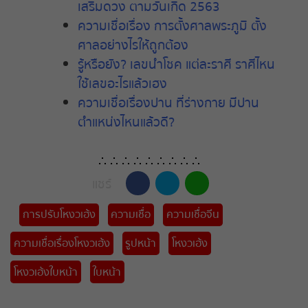
เสริมดวง
ตามวันเกิด
2563
ความเชื่อเรื่อง
การตั้งศาลพระภูมิ
ตั้ง
ศาลอย่างไรให้ถูกต้อง
รู้หรือยัง
?
เลขนำโชค
แต่ละราศี
ราศีไหน
ใช้เลขอะไรแล้วเฮง
ความเชื่อเรื่องปาน
ที่ร่างกาย
มีปาน
ตำแหน่งไหนแล้วดี
?
∴ ∴ ∴ ∴ ∴ ∴ ∴ ∴ ∴
แชร์
การปรับโหงวเฮ้ง
ความเชื่อ
ความเชื่อจีน
ความเชื่อเรื่องโหงวเฮ้ง
รูปหน้า
โหงวเฮ้ง
โหงวเฮ้งใบหน้า
ใบหน้า