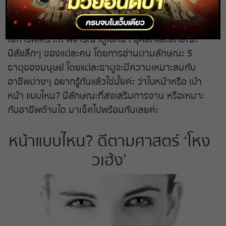
ถ่ายทอดสดหวยรัฐบาล
“โหงวเฮ้ง” หรือ การดูเบ้าหน้า ถือได้ว่าเป็นศาสตร์ที่ใช้
ในการพิเคราะห์ พิจารณาดูใบหน้า บุคลิกและลักษณะ
ถ่ายทอดสดหวยออมสิน
นิสัยลึกๆ ของแต่ละคน โดยการอ่านตามลักษณะ 5
ธาตุของมนุษย์ โดยแต่ละธาตูจะมีความเหมาะสมกับ
ถ่ายทอดสดหวย ธกส.
อาชีพต่างๆ อยากรู้กันแล้วใช่มั้ยค่ะ ว่าใบหน้าหรือ เบ้า
หน้า แบบไหน? มีลักษณะที่ส่งเสริมการงาน หรือเหมาะ
ถ่ายทอดสดหวยลาว
กับอาชีพด้านใด มาเช็คไปพร้อมกันเลยค่ะ
ถ่ายทอดสดหวยลาว ซุปเปอร์
หน้าแบบไหน? ดีตามศาสตร์ ‘โหง
ถ่ายทอดสดหวยฮานอย
วเฮ้ง’
ถ่ายทอดสดหวยฮานอยพิเศษ
ถ่ายทอดสดหวยมาเลย์