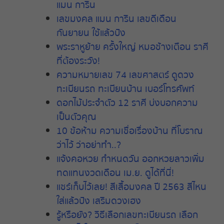
แมน การิน
เลขมงคล
แมน
การิน
เลขดีเดือน
กันยายน
ใช้แล้วปัง
พระราหูย้าย
ครั้งใหญ่
หมอช้างเตือน
ราศี
ที่ต้องระวัง
!
ความหมายเลข
74
เลขศาสตร์
ดูดวง
ทะเบียนรถ
ทะเบียนบ้าน
เบอร์โทรศัพท์
ดอกไม้ประจำตัว
12
ราศี
บ่งบอกความ
เป็นตัวคุณ
10
ข้อห้าม
ความเชื่อเรื่องบ้าน
ที่โบราณ
ว่าไว้
ว่าอย่าทำ
..?
แจ้งคอหวย
กำหนดวัน
ออกหวยลาวเพิ่ม
ทดแทนงวดเดือน
เม
.
ย
.
ดูได้ที่นี่
!
แชร์เก็บไว้เลย
!
สีเสื้อมงคล
ปี
2563
สีไหน
ใส่แล้วปัง
เสริมดวงเฮง
รู้หรือยัง
?
วิธีเลือกเลขทะเบียนรถ
เลือก