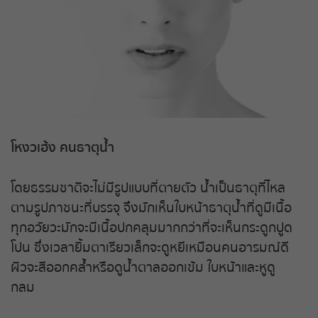
ถ่ายทอดสดหวยญีปุ่น
ถ่ายทอดสดหวยไต้หวัน
ถ่ายทอดสดหวยกัมพูชา
หวยหุ้นสด
โหงวเฮ้ง คนธาตุน้ำ
หวยหุ้นไทย เย็น
โดยธรรมชาติจะไม่มีรูปแบบที่ตายตัว น้ำเป็นธาตุที่ไหล
หวยหุ้นเกาหลี
ตามรูปภาชนะที่บรรจุ จึงมักเห็นใบหน้าธาตุน้ำที่ดูมีเนื้อ
ทุกอวัยวะมักจะมีเนื้อปกคลุมมากกว่าที่จะเห็นกระดูกปูด
หวยหุ้นนิเคอิ เช้า
โปน ซึ่งเวลายิ้มตาเรียวเล็กจะดูหยีเหมือนคนอารมณ์ดี
ผิวจะสีออกคล้ำหรือดูน้ำตาลออกเข้ม ใบหน้าและหูดู
หวยหุ้นนิเคอิ บ่าย
กลม