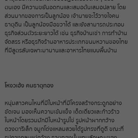
ตนเอง มีความขยันอดทนและเสมอต้นเสมอปลาย โดย
ส่วนมากของการเป็นลูกน้อง เจ้านายจะไว้วางใจคน
ธาตุดิน เป็นลูกน้องมือขวาได้ และยังสามารถประกอบ
ธุรกิจส่วนตัวระยะยาวได้ เช่น ธุรกิจบ้านเช่า การทำบ้าน
จัดสรร หรือธุรกิจร้านอาหารประเภทขนมหวานของไทย
ที่มีสูตรลับเฉพาะมานานและอาหารไทยแบบพื้นบ้าน
โหงวเฮ้ง คนธาตุทอง
หนุ่มสาวคนไหนที่มีใบหน้าที่มีโครงสร้างกระดูกอย่าง
ชัดเจน มองเห็นความเข้มแข็ง เด็ดเดี่ยวและก้าวร้าว
ใบหน้าโดยรวมมักมีใบหน้ารูปไข่ รูปหน้าผากกว้าง
ดวงตารีเล็ก จมูกโด่งแหลมสวยได้รูปทรงที่ดูดี ขณะที่
รูปคางกลมแต่กว้าง ธาตุทองนั้นแทนลักษณะของ