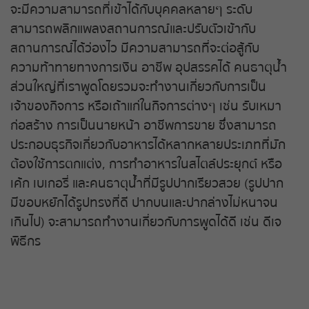
หวยหุ้นฮั่งเส็ง เช้า
จะมีความสามารถที่เข้าได้กับบุคคลหลายๆ ระดับ
สามารถพลิกแพลงสถานการณ์และปรับตัวเข้ากับ
หวยหุ้นฮั่งเส็ง บ่าย
สถานการณ์ได้ว่องไว มีความสามารถที่จะต่อสู้กับ
ความท้าทายทางการเงิน อาชีพ อุปสรรคได้ คนธาตุน้ำ
หวยหุ้นจีน เช้า
ส่วนใหญ่ที่เราพูดโดยรวมจะทำงานเกี่ยวกับการเป็น
เจ้าของกิจการ หรือเถ้าแก่ในกิจการต่างๆ เช่น รับเหมา
หวยหุ้นจีน บ่าย
ก่อสร้าง การเป็นนายหน้า อาชีพการขาย ซึ่งสามารถ
ประกอบธุรกิจเกี่ยวกับอาหารได้หลากหลายประเภทที่มัก
หวยหุ้นไต้หวัน
ต้องใช้การตกแต่ง, การทำอาหารในสไตล์ประยุกต์ หรือ
เค้ก เบเกอรี่ และคนธาตุน้ำที่มีรูปปากเรียวสวย (รูปปาก
หวยหุ้นสิงคโปร์
มีขอบหยักได้รูปทรงที่ดี ปากบนและปากล่างไม่หนาจน
เกินไป) จะสามารถทำงานเกี่ยวกับการพูดได้ดี เช่น ดีเจ
หวยหุ้นอิยิป
พิธีกร
หวยหุ้นเยอรมัน
หวยหุ้นอังกฤษ