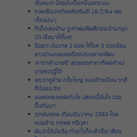
เงินหมด ปัจจุบันเป็นหนี้นอกระบบ
หวยเสือตกถังพลังเงินดี 16/2/64 เลข
เด็ดแม่นๆ
ทีเด็ดเลขบ้าน งูเห่าพ่นพิษสีทองเข้ามาซุก
ตัว เชื่อมาให้โชค!
ฮือฮา! ต้นตาล 2 ยอด ให้โชค 3 งวดซ้อน
ชาวบ้านเผยเจอเรื่องประหลาดเพียบ
‘คาถาค้าขายดี’ สุดยอดคาถาที่พ่อค้าแม่
ขายควรรู้ไว้!
พระราหูย้าย
ครั้งใหญ่
หมอช้างเตือน
ราศี
ที่ต้องระวัง
!
ขอพรหลวงพ่อทันใจ ปลดหนี้ฉับไว รวย
ขึ้นทันตา
ฤกษ์มงคล เดือนธันวาคม 2563 โดย
หมอช้าง ทศพล ศรีตุลา
ฝันว่าได้นั่งเรือ ทำอะไรก็จะสำเร็จ! เสี่ยง