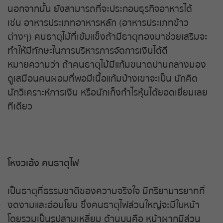
นอกจากนั้น ยังสามารถที่จะประกอบธุรกิจอาหารได้
เช่น อาหารประเภทอาหารหลัก (อาหารประเภทข้าว
ต่างๆ) คนธาตุไม้ที่เข้มแข็งถ้ามีธาตุทองมาช่วยเสริมจะ
ทำให้มีทักษะในการบริหารการจัดการเงินได้ดี
หมายความว่า ถ้าคนธาตุไม้มีแก้มขนาดปานกลางมอง
ดูเสมือนคนผอมที่พอมีเนื้อแก้มบ้างเขาจะเป็น นักคิด
นักวิเคราะห์การเงิน หรือนักเก็งกำไรหุ้นได้ยอดเยี่ยมเลย
ทีเดียว
โหงวเฮ้ง คนธาตุไฟ
เป็นธาตุที่ธรรมชาติของความจริงใจ มีกริยามารยาทที่
งดงามและอ่อนโยน ซึ่งคนธาตุไฟส่วนใหญ่จะมีใบหน้า
โดยรวมเป็นรูปสามเหลี่ยม ด้านบนคือ หน้าผากมีส่วน