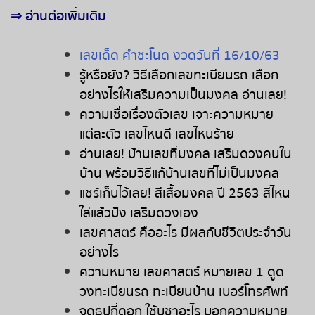
⇒
อ่านต่อเพิ่มเติม
เลขเด็ด คำชะโนด งวดวันที่ 16/10/63
รู้หรือยัง
?
วิธีเลือกเลขทะเบียนรถ
เลือก
อย่างไรให้เสริมความเป็นมงคล
อ่านเลย
!
ความเชื่อเรื่องตัวเลข
เจาะความหมาย
แต่ละตัว
เลขไหนดี
เลขไหนร้าย
อ่านเลย
!
บ้านเลขที่มงคล
เสริมดวงคนใน
บ้าน
พร้อมวิธีแก้บ้านเลขที่ไม่เป็นมงคล
แชร์เก็บไว้เลย
!
สีเสื้อมงคล
ปี
2563
สีไหน
ใส่แล้วปัง
เสริมดวงเฮง
เลขศาสตร์
คืออะไร
มีผลกับชีวิตประจำวัน
อย่างไร
ความหมาย
เลขศาสตร์
หมายเลข
1
ดูด
วงทะเบียนรถ
ทะเบียนบ้าน
เบอร์โทรศัพท์
จุดธูปกี่ดอก
ใช้บูชาอะไร
บอกความหมาย