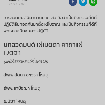
25 ต.ค. 2563
ถ่ายทอดสดหวยรัฐบาล
การสวดมนต์มีมานานมากแล้ว ถือว่าเป็นกิจกรรมที่ดีที่
ถ่ายทอดสดหวยออมสิน
ปฏิบัติสืบทอดกันมาตั้งแต่โบราณ และเป็นกิจกรรมที่ดีที่
พุทธศาสนิกชนควรปฏิบัติ
ถ่ายทอดสดหวย ธกส.
บทสวดมนต์แผ่เมตตา
คาถาแผ่
ถ่ายทอดสดหวยลาว
เมตตา
ถ่ายทอดสดหวยลาว ซุปเปอร์
(แผ่ให้สรรพสัตว์ทั้งหลาย)
ถ่ายทอดสดหวยฮานอย
สัพเพ สัตตา อะเวรา โหนตุ
ถ่ายทอดสดหวยฮานอยพิเศษ
อัพพะยาปัชฌา โหนตุ
ถ่ายทอดสดหวยมาเลย์
อะนีฆา โหนตุ