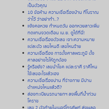
เป็นตัวคุณ
10
ข้อห้าม
ความเชื่อเรื่องบ้าน
ที่โบราณ
ว่าไว้
ว่าอย่าทำ
..?
แจ้งคอหวย
กำหนดวัน
ออกหวยลาวเพิ่ม
ทดแทนงวดเดือน
เม
.
ย
.
ดูได้ที่นี่
!
ความเชื่อเรื่องตัวเลข
เจาะความหมาย
แต่ละตัว
เลขไหนดี
เลขไหนร้าย
ความเชื่อเรื่อง
การตั้งศาลพระภูมิ
ตั้ง
ศาลอย่างไรให้ถูกต้อง
รู้หรือยัง
?
เลขนำโชค
แต่ละราศี
ราศีไหน
ใช้เลขอะไรแล้วเฮง
ความเชื่อเรื่องปาน
ที่ร่างกาย
มีปาน
ตำแหน่งไหนแล้วดี
?
ส่องทะเบียนรถนายกฯ ลงพื้นที่น้ำท่วม
โคราช
เลข 2 ตัวท้ายในเบอร์โทรศัพท์ ส่งผลอ