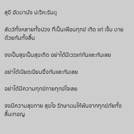
ถ่ายทอดสดหวยญีปุ่น
สุขี อัตตานัง ปะริหะรันตุ
ถ่ายทอดสดหวยไต้หวัน
สัตว์ทั้งหลายทั้งปวง ที่เป็นเพื่อนทุกข์ เกิด แก่ เจ็บ ตาย
ถ่ายทอดสดหวยกัมพูชา
ด้วยกันทั้งสิ้น
หวยหุ้นสด
จงเป็นสุขเป็นสุขเถิด อย่าได้มีเวรแก่กันและกันเลย
หวยหุ้นไทย เย็น
อย่าได้เบียดเบียนซึ่งกันและกันเลย
หวยหุ้นเกาหลี
อย่าได้มีความทุกข์กายทุกข์ใจเลย
หวยหุ้นนิเคอิ เช้า
จงมีความสุขกาย สุขใจ รักษาตนให้พ้นจากทุกข์ภัยทั้ง
สิ้นเทอญ
หวยหุ้นนิเคอิ บ่าย