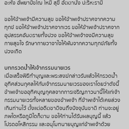
อะหัง อัพยาปัชโฌ โหมิ สุขี อัตตานัง ปะริหะรามิ
หวยหุ้นรัสเซีย
ขอให้ข้าพเจ้ามีความสุข ขอให้ข้าพเจ้าปราศจากความ
ทุกข์ ขอให้ข้าพเจ้าปราศจากเวร ขอให้ข้าพเจ้าปราศจาก
หวยหุ้นอินเดีย
อุปสรรคอันตรายทั้งปวง ขอให้ข้าพเจ้าจงมีความสุข
หวยหุ้นดาวโจนส์
กายสุขใจ รักษากายวาจาใจให้พันจากความทุกข์ภัยทั้ง
ปวงเถิด
บทกรวดน้ำให้เจ้ากรรมนายเวร
เมื่อเสร็จพิธีทำบุญและพระสงฆ์กล่าวรับแล้วให้กรวดน้ำ
อุทิศส่วนกุศลให้กับเจ้ากรรมนายเวรของเราโดยว่าดังนี้
ข้าพเจ้าขออุทิศบุญกุศลจากการเจริญภาวนานี้ให้แก่เจ้า
กรรมนายเวรทั้งหลายของข้าพเจ้า ที่ข้าพเจ้าได้เคยล่วง
เกินท่านไว้ ตั้งแต่อดีตชาติจนถึงปัจจุบันชาติ ท่านจะอยู่
ภพใดหรือภูมิใดก็ตาม ขอให้ท่านได้รับผลบุญนี้ แล้ว
โปรดอโหสิกรรม และอนุโมทนายบุญแก่ข้าพเจ้าด้วย