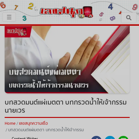
×
☰
หน้าหลัก
x ปิดโฆษณา
เลขเด็ด
ตรวจเลขสนุก
เลขสนุกมงคล
เลขสนุกคนดัง
บทสวดมนต์แผ่เมตตา บทกรวดน้ำให้เจ้ากรรม
นายเวร
เลขสนุกความเชื่อ
Home
เลขสนุกความเชื่อ
บทสวดมนต์แผ่เมตตา บทกรวดน้ำให้เจ้ากรรม
หวยสด
นายเวร
Content Writer