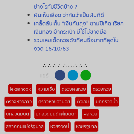
ย่างไรกับชีวิตบ้าง ?
ฝันเห็นเลือด ว่ากันว่าเป็นฝันที่ดี
เคล็ดลับเก็บ “เงินก้นถุง” ตามปีเกิด เรียก
เงินทองเข้ากระเป๋า มีใช้ไม่ขาดมือ
รวมเลขเด็ดหวยดังที่คนซื้อมากที่สุดใน
งวด 16/10/63
∴ ∴ ∴ ∴ ∴ ∴ ∴ ∴ ∴
แชร์
leksanook
ความเชื่อ
ตรวจผลหวย
ตรวจหวย
ตรวจหวยลาว
ตรวจหวยฮานอย
ตัวเลข
บทกรวดน้ำ
บทสวดมนต์
บทสวดมนต์แผ่เมตตา
ผลหวย
สลากกินแบ่งรัฐบาล
หวยงวดนี้
หวยรัฐบาล