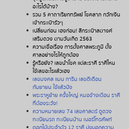
อะไรได้บ้าง
?
รวม
5
คาถาเรียกทรัพย์
โชคลาภ
กวักเงิน
เข้ากระเป๋ารัวๆ
เปลี่ยนก่อน
เฮงก่อน
!
สีกระเป๋าสตางค์
เสริมดวง
ตามวันเกิด
2563
ความเชื่อเรื่อง
การตั้งศาลพระภูมิ
ตั้ง
ศาลอย่างไรให้ถูกต้อง
รู้หรือยัง
?
เลขนำโชค
แต่ละราศี
ราศีไหน
ใช้เลขอะไรแล้วเฮง
เลขมงคล
แมน
การิน
เลขดีเดือน
กันยายน
ใช้แล้วปัง
พระราหูย้าย
ครั้งใหญ่
หมอช้างเตือน
ราศี
ที่ต้องระวัง
!
ความหมายเลข
74
เลขศาสตร์
ดูดวง
ทะเบียนรถ
ทะเบียนบ้าน
เบอร์โทรศัพท์
ดอกไม้ประจำตัว
12
ราศี
บ่งบอกความ