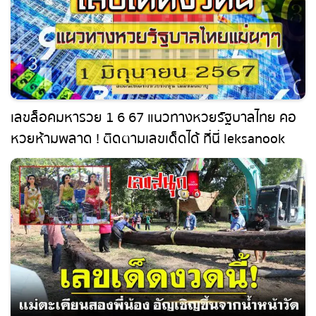
เลขล็อคมหารวย 1 6 67 แนวทางหวยรัฐบาลไทย
คอหวยห้ามพลาด ! ติดตามเลขเด็ดได้ ที่นี่
leksanook