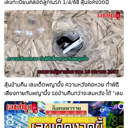
ส่อง เลขทะเบียนคลอดลูกในรถ 1/4/68 ลุ้นโชคงวด
นี้
ลุ้นข้ามคืน เลขเด็ดพญาบึ้ง ความหวังคอหวย ทำพิธี
เสี่ยงทายกับพญาบึ้ง รอข้ามคืนกว่าจะสมหวัง ได้
“เลขเด็ดงวดนี้” ไปลุ้นโชคช่วงสงกรานต์ 2567