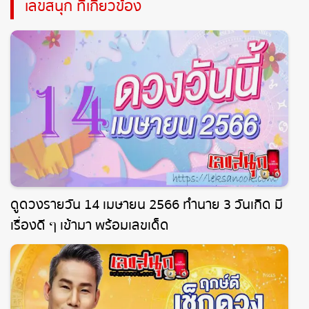
เลขสนุก ที่เกี่ยวข้อง
ดูดวงรายวัน 14 เมษายน 2566 ทำนาย 3 วันเกิด มี
เรื่องดี ๆ เข้ามา พร้อมเลขเด็ด