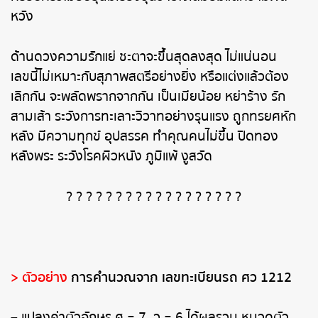
หวยหุ้นฮั่งเส็ง เช้า
หวัง
หวยหุ้นฮั่งเส็ง บ่าย
ด้านดวงความรักแย่ ชะตาจะขึ้นสุดลงสุด ไม่แน่นอน
เลขนี้ไม่เหมาะกับสุภาพสตรีอย่างยิ่ง หรือแต่งแล้วต้อง
หวยหุ้นจีน เช้า
เลิกกัน จะพลัดพรากจากกัน เป็นเมียน้อย หย่าร้าง รัก
สามเส้า ระวังการทะเลาะวิวาทอย่างรุนแรง ถูกทรยศหัก
หวยหุ้นจีน บ่าย
หลัง มีความทุกข์ อุปสรรค ทำคุณคนไม่ขึ้น ปิดทอง
หวยหุ้นไต้หวัน
หลังพระ ระวังโรคผิวหนัง ภูมิแพ้ งูสวัด
หวยหุ้นสิงคโปร์
?
?
?
?
?
?
?
?
?
?
?
?
?
?
?
?
?
?
หวยหุ้นอิยิป
หวยหุ้นเยอรมัน
>
ตัวอย่าง
การคำนวณจาก
เลขทะเบียนรถ
ศว
1212
หวยหุ้นอังกฤษ
–
แปลงค่าตัวอักษร
ศ
= 7,
ว
= 6
ได้ผลรวม หมวดตัว