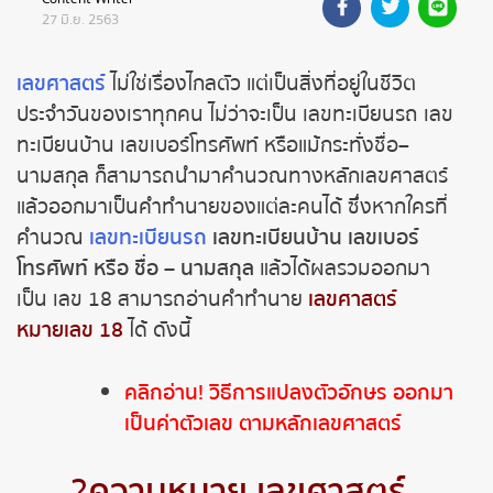
27 มิ.ย. 2563
ถ่ายทอดสดหวยรัฐบาล
เลขศาสตร์
ไม่ใช่เรื่องไกลตัว แต่เป็นสิ่งที่อยู่ในชีวิต
ถ่ายทอดสดหวยออมสิน
ประจำวันของเราทุกคน ไม่ว่าจะเป็น เลขทะเบียนรถ เลข
ทะเบียนบ้าน เลขเบอร์โทรศัพท์ หรือแม้กระทั่งชื่อ
–
ถ่ายทอดสดหวย ธกส.
นามสกุล ก็สามารถนำมาคำนวณทางหลักเลขศาสตร์
แล้วออกมาเป็นคำทำนายของแต่ละคนได้ ซึ่งหากใครที่
ถ่ายทอดสดหวยลาว
คำนวณ
เลขทะเบียนรถ
เลขทะเบียนบ้าน
เลขเบอร์
โทรศัพท์
หรือ
ชื่อ
–
นามสกุล
แล้วได้ผลรวมออกมา
ถ่ายทอดสดหวยลาว ซุปเปอร์
เป็น เลข
18
สามารถอ่านคำทำนาย
เลขศาสตร์
หมายเลข
18
ได้ ดังนี้
ถ่ายทอดสดหวยฮานอย
คลิกอ่าน
!
วิธีการแปลงตัวอักษร
ออกมา
ถ่ายทอดสดหวยฮานอยพิเศษ
เป็นค่าตัวเลข
ตามหลักเลขศาสตร์
ถ่ายทอดสดหวยมาเลย์
?
ความหมาย
เลขศาสตร์