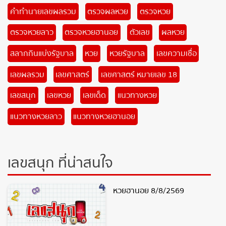
คำทำนายเลขผลรวม
ตรวจผลหวย
ตรวจหวย
ตรวจหวยลาว
ตรวจหวยฮานอย
ตัวเลข
ผลหวย
สลากกินแบ่งรัฐบาล
หวย
หวยรัฐบาล
เลขความเชื่อ
เลขผลรวม
เลขศาสตร์
เลขศาสตร์ หมายเลข 18
เลขสนุก
เลขหวย
เลขเด็ด
แนวทางหวย
แนวทางหวยลาว
แนวทางหวยฮานอย
เลขสนุก ที่น่าสนใจ
หวยฮานอย 8/8/2569