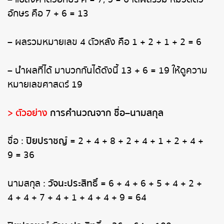
อักษร คือ
7 + 6 = 13
หวยหุ้นรัสเซีย
–
ผลรวมหมายเลข
4
ตัวหลัง
คือ
1 + 2 + 1 + 2 = 6
หวยหุ้นอินเดีย
–
นำผลที่ได้ มาบวกกันได้ดังนี้
13 + 6 = 19
ให้ดูความ
หวยหุ้นดาวโจนส์
หมายเลขศาสตร์
19
>
ตัวอย่าง
การคำนวณจาก
ชื่อ
–
นามสกุล
ชื่อ
:
ปิยปราชญ์
= 2 + 4 + 8 + 2 + 4 + 1 + 2 + 4 +
9 = 36
นามสกุล
:
วัจนะประสิทธิ์
= 6 + 4 + 6 + 5 + 4 + 2 +
4 + 4 + 7 + 4 + 1 + 4 + 4 + 9 = 64