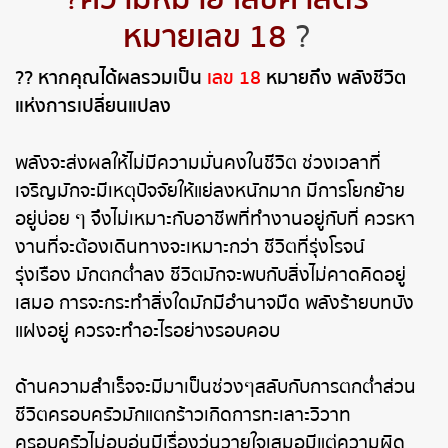
ถ่ายทอดสดหวยญีปุ่น
หมายเลข
18
?
ถ่ายทอดสดหวยไต้หวัน
?? หากคุณได้ผลรวมเป็น
เลข
18
หมายถึง
พลังชีวิต
แห่งการเปลี่ยนแปลง
ถ่ายทอดสดหวยกัมพูชา
พลังจะส่งผลให้ไม่มีความมั่นคงในชีวิต ช่วงเวลาที่
หวยหุ้นสด
เจริญมักจะมีเหตุปัจจัยให้แย่ลงหนักมาก มีการโยกย้าย
อยู่บ่อย ๆ จึงไม่เหมาะกับอาชีพที่ทำงานอยู่กับที่ ควรหา
หวยหุ้นไทย เย็น
งานที่จะต้องเดินทางจะเหมาะกว่า ชีวิตที่รุ่งโรจน์
รุ่งเรือง มักตกต่ำลง ชีวิตมักจะพบกับสิ่งไม่คาดคิดอยู่
หวยหุ้นเกาหลี
เสมอ
การจะกระทำสิ่งใดมักมีอำนาจมืด พลังร้ายบทบัง
แฝงอยู่ ควรจะทำอะไรอย่างรอบคอบ
หวยหุ้นนิเคอิ เช้า
ด้านความสำเร็จจะมีมาเป็นช่วงๆสลับกับการตกต่ำส่วน
หวยหุ้นนิเคอิ บ่าย
ชีวิตครอบครัวมักแตกร้าวเกิดการทะเลาะวิวาท
ครอบครัวไม่อบอุ่นมีเรื่องวุ่นวายใจเสมอมีแต่ความผิด