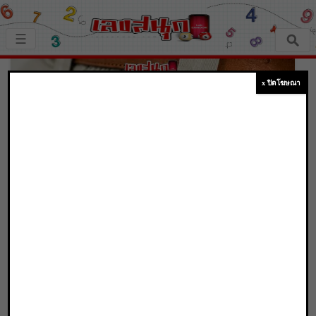
×
☰
หน้าหลัก
x ปิดโฆษณา
เลขเด็ด
ตรวจเลขสนุก
เลขสนุกมงคล
เลขสนุกคนดัง
เลขมงคลเสริมดวงรับทรัพย์ “เป๋าตุง” เงินทอง
ไม่รั่วไหล!
เลขสนุกความเชื่อ
Home
เลขสนุกมงคล
เลขมงคลเสริมดวงรับทรัพย์ “เป๋าตุง” เงินทองไม่รั่ว
หวยสด
ไหล!
Content Writer