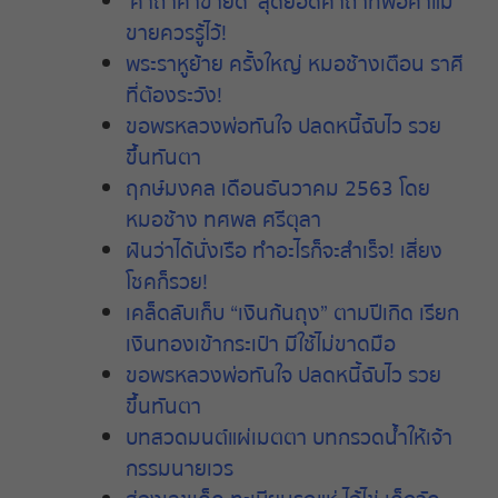
‘คาถาค้าขายดี’ สุดยอดคาถาที่พ่อค้าแม่
ขายควรรู้ไว้!
พระราหูย้าย
ครั้งใหญ่
หมอช้างเตือน
ราศี
ที่ต้องระวัง
!
ขอพรหลวงพ่อทันใจ ปลดหนี้ฉับไว รวย
ขึ้นทันตา
ฤกษ์มงคล เดือนธันวาคม 2563 โดย
หมอช้าง ทศพล ศรีตุลา
ฝันว่าได้นั่งเรือ ทำอะไรก็จะสำเร็จ! เสี่ยง
โชคก็รวย!
เคล็ดลับเก็บ “เงินก้นถุง” ตามปีเกิด เรียก
เงินทองเข้ากระเป๋า มีใช้ไม่ขาดมือ
ขอพรหลวงพ่อทันใจ ปลดหนี้ฉับไว รวย
ขึ้นทันตา
บทสวดมนต์แผ่เมตตา บทกรวดน้ำให้เจ้า
กรรมนายเวร