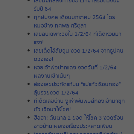
เลขมงคลลงท้ายชื่อ Line เสริมดวงปัง
รับปี 64
ฤกษ์มงคล เดือนมกราคม 2564 โดย
หมอช้าง ทศพล ศรีตุลา
เลขลับเฉพาะวงใน 1/2/64 ทีเด็ดหวยมา
แรง!
เลขเด็ดไอ้ส้มฉุน งวด 1/2/64 จากธูปคน
ดวงเฮง!
หวยเจ้าพ่อปากแดง งวดวันที่ 1/2/64
ผลงานเข้าเน้นๆ
ส่องเลขประทัดแก้บน “แม่แก้วเรือนทอง”
ลุ้นรวยงวด 1/2/64
ทีเด็ดเลขบ้าน งูเห่าพ่นพิษสีทองเข้ามาซุก
ตัว เชื่อมาให้โชค!
ฮือฮา! ต้นตาล 2 ยอด ให้โชค 3 งวดซ้อน
ชาวบ้านเผยเจอเรื่องประหลาดเพียบ