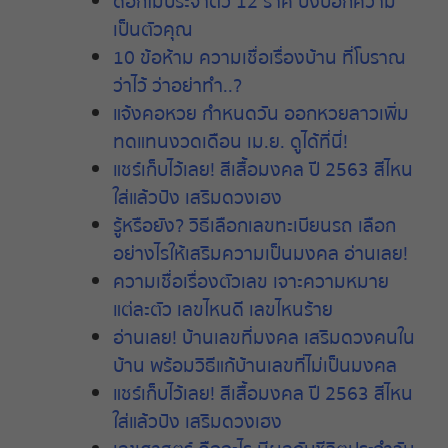
ดอกไม้ประจำตัว
12
ราศี
บ่งบอกความ
เป็นตัวคุณ
10
ข้อห้าม
ความเชื่อเรื่องบ้าน
ที่โบราณ
ว่าไว้
ว่าอย่าทำ
..?
แจ้งคอหวย
กำหนดวัน
ออกหวยลาวเพิ่ม
ทดแทนงวดเดือน
เม
.
ย
.
ดูได้ที่นี่
!
แชร์เก็บไว้เลย
!
สีเสื้อมงคล
ปี
2563
สีไหน
ใส่แล้วปัง
เสริมดวงเฮง
รู้หรือยัง
?
วิธีเลือกเลขทะเบียนรถ
เลือก
อย่างไรให้เสริมความเป็นมงคล
อ่านเลย
!
ความเชื่อเรื่องตัวเลข
เจาะความหมาย
แต่ละตัว
เลขไหนดี
เลขไหนร้าย
อ่านเลย
!
บ้านเลขที่มงคล
เสริมดวงคนใน
บ้าน
พร้อมวิธีแก้บ้านเลขที่ไม่เป็นมงคล
แชร์เก็บไว้เลย
!
สีเสื้อมงคล
ปี
2563
สีไหน
ใส่แล้วปัง
เสริมดวงเฮง