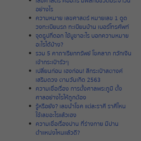
เลขศาสตร์
คืออะไร
มีผลกับชีวิตประจำวัน
อย่างไร
ความหมาย
เลขศาสตร์
หมายเลข
1
ดูด
วงทะเบียนรถ
ทะเบียนบ้าน
เบอร์โทรศัพท์
จุดธูปกี่ดอก
ใช้บูชาอะไร
บอกความหมาย
อะไรได้บ้าง
?
รวม
5
คาถาเรียกทรัพย์
โชคลาภ
กวักเงิน
เข้ากระเป๋ารัวๆ
เปลี่ยนก่อน
เฮงก่อน
!
สีกระเป๋าสตางค์
เสริมดวง
ตามวันเกิด
2563
ความเชื่อเรื่อง
การตั้งศาลพระภูมิ
ตั้ง
ศาลอย่างไรให้ถูกต้อง
รู้หรือยัง
?
เลขนำโชค
แต่ละราศี
ราศีไหน
ใช้เลขอะไรแล้วเฮง
ความเชื่อเรื่องปาน
ที่ร่างกาย
มีปาน
ตำแหน่งไหนแล้วดี
?