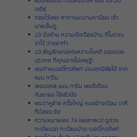
ส่องเลขเด็ด ทะเบียนรถแห่ ไอ้ไข่ เด็กวัด
เจดีย์
ท่องไว้เลย! คาถาเมตตามหานิยม เจ้า
นายเอ็นดู
10 ข้อห้าม ความเชื่อเรื่องบ้าน ที่โบราณ
ว่าไว้ ว่าอย่าทำ
10 สัญลักษณ์แห่งความโชคดี ของแต่ละ
ประเทศ ที่คุณอาจไม่เคยรู้!
เลขท้ายเบอร์โทรศัพท์ บ่งบอกนิสัยได้ จาก
แมน การิน
เลขมงคล
แมน
การิน
เลขดีเดือน
กันยายน
ใช้แล้วปัง
พระราหูย้าย
ครั้งใหญ่
หมอช้างเตือน
ราศี
ที่ต้องระวัง
!
ความหมายเลข
74
เลขศาสตร์
ดูดวง
ทะเบียนรถ
ทะเบียนบ้าน
เบอร์โทรศัพท์