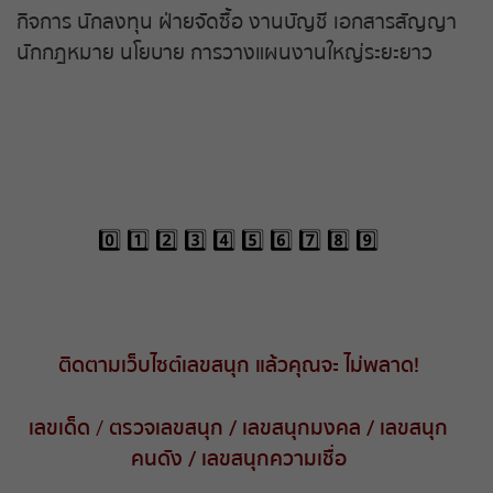
กิจการ นักลงทุน ฝ่ายจัดซื้อ งานบัญชี เอกสารสัญญา
นักกฎหมาย นโยบาย การวางแผนงานใหญ่ระยะยาว
0️⃣ 1️⃣ 2️⃣ 3️⃣ 4️⃣ 5️⃣ 6️⃣ 7️⃣ 8️⃣ 9️⃣
ติดตามเว็บไซต์เลขสนุก
แล้วคุณจะ
ไม่พลาด
!
เลขเด็ด
/
ตรวจเลขสนุก
/
เลขสนุกมงคล
/
เลขสนุก
คนดัง
/
เลขสนุกความเชื่อ