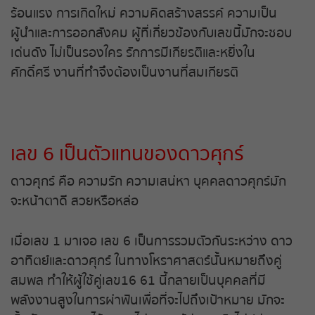
หวยหุ้นฮั่งเส็ง เช้า
ร้อนแรง การเกิดใหม่ ความคิดสร้างสรรค์ ความเป็น
ผู้นำและการออกสังคม ผู้ที่เกี่ยวข้องกับเลขนี้มักจะชอบ
หวยหุ้นฮั่งเส็ง บ่าย
เด่นดัง ไม่เป็นรองใคร รักการมีเกียรติและหยิ่งใน
ศักดิ์ศรี งานที่ทำจึงต้องเป็นงานที่สมเกียรติ
หวยหุ้นจีน เช้า
หวยหุ้นจีน บ่าย
เลข 6 เป็นตัวแทนของดาวศุกร์
หวยหุ้นไต้หวัน
ดาวศุกร์ คือ ความรัก ความเสน่หา บุคคลดาวศุกร์มัก
หวยหุ้นสิงคโปร์
จะหน้าตาดี สวยหรือหล่อ
หวยหุ้นอิยิป
เมื่อเลข 1 มาเจอ เลข 6 เป็นการรวมตัวกันระหว่าง ดาว
อาทิตย์และดาวศุกร์ ในทางโหราศาสตร์นั้นหมายถึงคู่
หวยหุ้นเยอรมัน
สมพล ทำให้ผู้ใช้คู่เลข16 61 นี้กลายเป็นบุคคลที่มี
พลังงานสูงในการผ่าฟันเพื่อที่จะไปถึงเป้าหมาย มักจะ
หวยหุ้นอังกฤษ