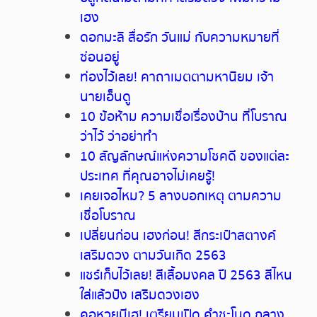
เฮง
ดอกมะลิ สื่อรัก วันแม่ กับความหมายที่
ซ่อนอยู่
ท่องไว้เลย
!
คาถาเมตตามหานิยม
เจ้า
นายเอ็นดู
10
ข้อห้าม
ความเชื่อเรื่องบ้าน
ที่โบราณ
ว่าไว้
ว่าอย่าทำ
10
สัญลักษณ์แห่งความโชคดี
ของแต่ละ
ประเทศ
ที่คุณอาจไม่เคยรู้
!
เคยเจอไหม
? 5
ลางบอกเหตุ
ตามความ
เชื่อโบราณ
เปลี่ยนก่อน
เฮงก่อน
!
สีกระเป๋าสตางค์
เสริมดวง
ตามวันเกิด
2563
แชร์เก็บไว้เลย
!
สีเสื้อมงคล
ปี
2563
สีไหน
ใส่แล้วปัง
เสริมดวงเฮง
คอหวยมีเฮ
!
เตรียมเปิด
คำชะโนด
กลาง