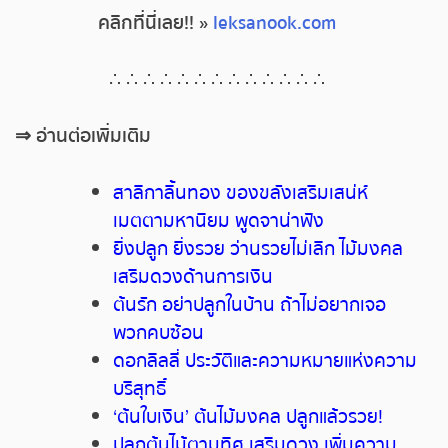
คลิกที่นี่เลย
!! »
leksanook.com
∴ ∴ ∴ ∴ ∴ ∴ ∴ ∴
∴
∴ ∴ ∴ ∴
⇒
อ่านต่อเพิ่มเติม
สาลิกาลิ้นทอง ของขลังเสริมเสน่ห์
เมตตามหานิยม พูดจาน่าฟัง
ยิ่งปลูก ยิ่งรวย ว่านรวยไม่เลิก ไม้มงคล
เสริมดวงด้านการเงิน
ต้นรัก อย่าปลูกในบ้าน ถ้าไม่อยากเจอ
พวกคบซ้อน
ดอกลิลลี่ ประวัติและความหมายแห่งความ
บริสุทธิ์
‘ต้นใบเงิน’ ต้นไม้มงคล ปลูกแล้วรวย!
ปลูกต้นไม้ตามทิศ เสริมดวง เพิ่มความ