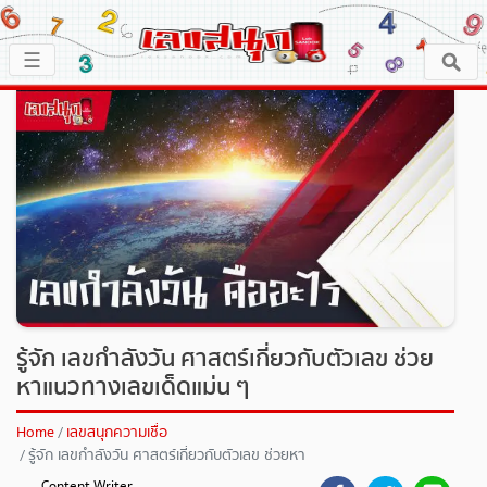
×
☰
หน้าหลัก
x ปิดโฆษณา
เลขเด็ด
ตรวจเลขสนุก
เลขสนุกมงคล
เลขสนุกคนดัง
รู้จัก เลขกำลังวัน ศาสตร์เกี่ยวกับตัวเลข ช่วย
หาแนวทางเลขเด็ดแม่น ๆ
เลขสนุกความเชื่อ
Home
เลขสนุกความเชื่อ
รู้จัก เลขกำลังวัน ศาสตร์เกี่ยวกับตัวเลข ช่วยหา
หวยสด
แนวทางเลขเด็ดแม่น ๆ
Content Writer