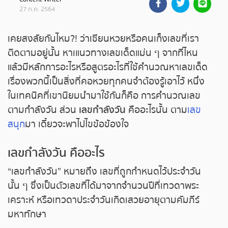
27 ก.ค. 2564
ถ่ายทอดสดหวยรัฐบาล
เคยสงสัยกันไหม?! ว่าเซียนหวยหรือคนเก็งเลขที่เรา
ถ่ายทอดสดหวยออมสิน
ติดตามอยู่นั้น หาเแนวทางเลขเด็ดแม่น ๆ จากที่ไหน
แล้วมีหลักการอะไรหรือสูตรอะไรที่ใช้คำนวณหาเลขเด็ด
ถ่ายทอดสดหวย ธกส.
เรื่องพวกนี้เป็นสิ่งที่คอหวยทุกคนจำต้องรู้เอาไว้ หนึ่ง
ในเทคนิคที่เขานิยมนำมาใช้กันก็คือ การคำนวณเลข
ถ่ายทอดสดหวยลาว
ตามกำลังวัน ส่วน
เลขกำลังวัน
คืออะไรนั้น ตาม
เลข
สนุก
มา เดี๋ยวจะพาไปไขข้อข้องใจ
ถ่ายทอดสดหวยลาว ซุปเปอร์
เลขกำลังวัน คืออะไร
ถ่ายทอดสดหวยฮานอย
“เลขกำลังวัน” หมายถึง เลขที่ถูกกำหนดไว้ประจำวัน
ถ่ายทอดสดหวยฮานอยพิเศษ
นั้น ๆ ซึ่งเป็นตัวเลขที่ได้มาจากจำนวนปีที่เทวดาพระ
เคราะห์ หรือเทวดาประจำวันเกิดเสวยอายุตามคัมภีร์
ถ่ายทอดสดหวยมาเลย์
มหาทักษา