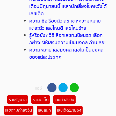
เดือนมิถุนายนนี้
เหล่านักเสี่ยงโชคหวังได้
เลขเด็ด
ความเชื่อเรื่องตัวเลข
เจาะความหมาย
แต่ละตัว
เลขไหนดี
เลขไหนร้าย
รู้หรือยัง
?
วิธีเลือกเลขทะเบียนรถ
เลือก
อย่างไรให้เสริมความเป็นมงคล
อ่านเลย
!
ความหมาย
เลขมงคล
เลขไม่เป็นมงคล
ของแต่ละประเทศ
แชร์
หวยรัฐบาล
หาเลขเด็ด
เลขกำลังวัน
เลขตามกำลังวัน
เลขสนุก
เลขเด็ด1/8/64