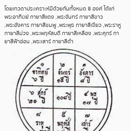
ถ่ายทอดสดหวยญีปุ่น
โดยเทวดาประเคราะห์มีด้วยกันทั้งหมด 8 องค์ ได้แก่
พระอาทิตย์ กายาสีแดง ,พระจันทร์ กายาสีขาว
ถ่ายทอดสดหวยไต้หวัน
,พระอังคาร กายาสีชมพู ,พระพุธ กายาสีเขียว ,พระราหู
กายาสีม่วง ,พระพฤหัสบดี กายาสีเหลือง ,พระศุกร์ กา
ถ่ายทอดสดหวยกัมพูชา
ยาสีฟ้าอ่อน ,พระเสาร์ กายาสีดำ
หวยหุ้นสด
หวยหุ้นไทย เย็น
หวยหุ้นเกาหลี
หวยหุ้นนิเคอิ เช้า
หวยหุ้นนิเคอิ บ่าย