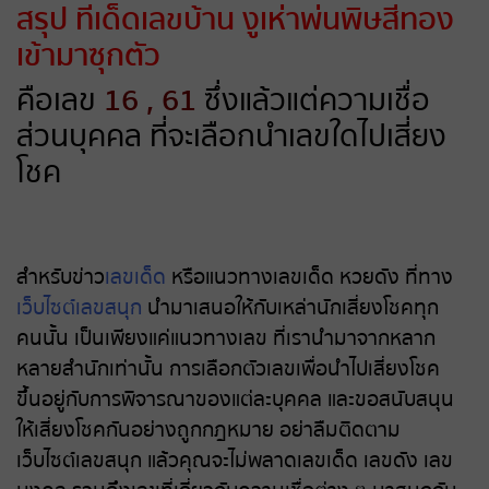
สรุป ทีเด็ดเลขบ้าน งูเห่าพ่นพิษสีทอง
เข้ามาซุกตัว
คือเลข
16 , 61
ซึ่งแล้วแต่ความเชื่อ
ส่วนบุคคล ที่จะเลือกนำเลขใดไปเสี่ยง
โชค
สำหรับข่าว
เลขเด็ด
หรือแนวทางเลขเด็ด หวยดัง ที่ทาง
เว็บไซต์เลขสนุก
นำมาเสนอให้กับเหล่านักเสี่ยงโชคทุก
คนนั้น เป็นเพียงแค่แนวทางเลข ที่เรานำมาจากหลาก
หลายสำนักเท่านั้น การเลือกตัวเลขเพื่อนำไปเสี่ยงโชค
ขึ้นอยู่กับการพิจารณาของแต่ละบุคคล และขอสนับสนุน
ให้เสี่ยงโชคกันอย่างถูกกฎหมาย อย่าลืมติดตาม
เว็บไซต์เลขสนุก แล้วคุณจะไม่พลาดเลขเด็ด เลขดัง เลข