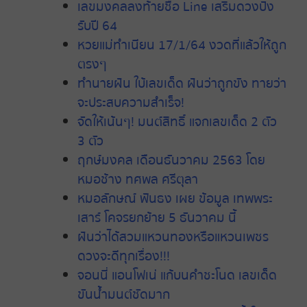
เลขมงคลลงท้ายชื่อ Line เสริมดวงปัง
รับปี 64
หวยแม่ทำเนียน 17/1/64 งวดที่แล้วให้ถูก
ตรงๆ
ทำนายฝัน ใบ้เลขเด็ด ฝันว่าถูกขัง ทายว่า
จะประสบความสำเร็จ!
จัดให้เน้นๆ! มนต์สิทธิ์ แจกเลขเด็ด 2 ตัว
3 ตัว
ฤกษ์มงคล เดือนธันวาคม 2563 โดย
หมอช้าง ทศพล ศรีตุลา
หมอลักษณ์ ฟันธง เผย ข้อมูล เทพพระ
เสาร์ โคจรยกย้าย 5 ธันวาคม นี้
ฝันว่าได้สวมแหวนทองหรือแหวนเพชร
ดวงจะดีทุกเรื่อง!!!
จอนนี่ แอนโฟเน่ แก้บนคำชะโนด เลขเด็ด
ขันน้ำมนต์ชัดมาก