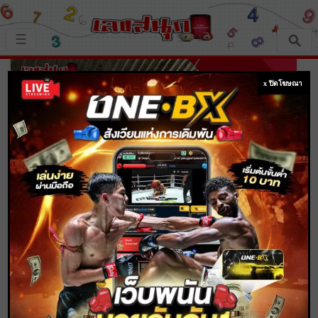
×
☰
หน้าหลัก
x ปิดโฆษณา
เลขเด็ด
ตรวจเลขสนุก
เลขสนุกมงคล
เลขสนุกคนดัง
ทีเด็ดเลขบ้าน งูเห่าพ่นพิษสีทองเข้ามาซุกตัว
เชื่อมาให้โชค!
เลขสนุกความเชื่อ
Home
เลขเด็ด
ทีเด็ดเลขบ้าน งูเห่าพ่นพิษสีทองเข้ามาซุกตัว เชื่อมา
ให้โชค!
หวยสด
Content Writer
13 ม.ค. 2564