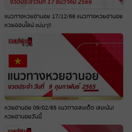
แนวทางหวยฮานอย 17/12/66 แนวทางหวยฮานอย
หวยออนไลน์ แม่นๆ!!
หวยฮานอย 09/02/65 แนวทางเลขเด็ด เลขเน้น!
หวยฮานอยวันนี้