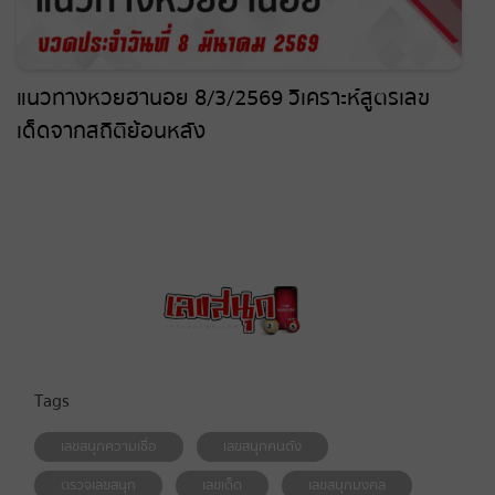
แนวทางหวยฮานอย 8/3/2569 วิเคราะห์สูตรเลข
เด็ดจากสถิติย้อนหลัง
Tags
เลขสนุกความเชื่อ
เลขสนุกคนดัง
ตรวจเลขสนุก
เลขเด็ด
เลขสนุกมงคล