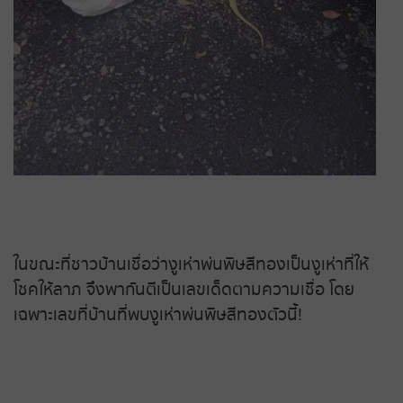
หวยหุ้นรัสเซีย
หวยหุ้นอินเดีย
หวยหุ้นดาวโจนส์
ในขณะที่ชาวบ้านเชื่อว่างูเห่าพ่นพิษสีทองเป็นงูเห่าที่ให้
โชคให้ลาภ จึงพากันตีเป็นเลขเด็ดตามความเชื่อ โดย
เฉพาะเลขที่บ้านที่พบงูเห่าพ่นพิษสีทองตัวนี้!