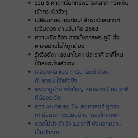
รวม
5
คาถาเรียกทรัพย์
โชคลาภ
กวักเงิน
เข้ากระเป๋ารัวๆ
เปลี่ยนก่อน
เฮงก่อน
!
สีกระเป๋าสตางค์
เสริมดวง
ตามวันเกิด
2563
ความเชื่อเรื่อง
การตั้งศาลพระภูมิ
ตั้ง
ศาลอย่างไรให้ถูกต้อง
รู้หรือยัง
?
เลขนำโชค
แต่ละราศี
ราศีไหน
ใช้เลขอะไรแล้วเฮง
เลขมงคล
แมน
การิน
เลขดีเดือน
กันยายน
ใช้แล้วปัง
พระราหูย้าย
ครั้งใหญ่
หมอช้างเตือน
ราศี
ที่ต้องระวัง
!
ความหมายเลข
74
เลขศาสตร์
ดูดวง
ทะเบียนรถ
ทะเบียนบ้าน
เบอร์โทรศัพท์
ดอกไม้ประจำตัว
12
ราศี
บ่งบอกความ
เป็นตัวคุณ