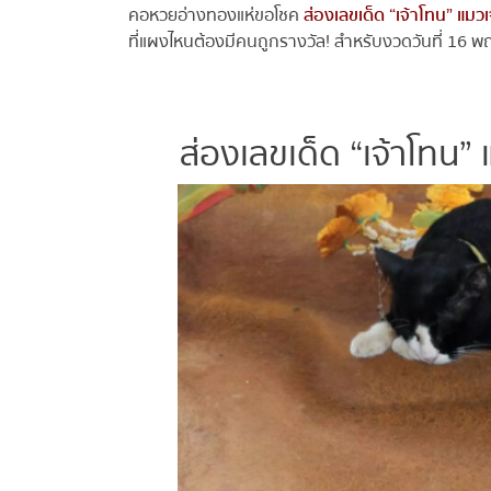
คอหวยอ่างทองแห่ขอโชค
ส่องเลขเด็ด “เจ้าโทน” แมวเจ
ที่แผงไหนต้องมีคนถูกรางวัล! สำหรับงวดวันที่ 16 พฤศ
ส่องเลขเด็ด “เจ้าโทน” 