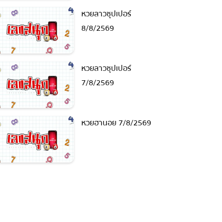
หวยลาวซุปเปอร์
8/8/2569
หวยลาวซุปเปอร์
7/8/2569
หวยฮานอย 7/8/2569