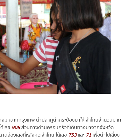
างมาจากกรุงเทพ นำปลาทูน่ากระป๋องมาให้เจ้าโทนจำนวนมาก
ด้เลข
908
ส่วนทางด้านครอบครัวที่เดินทางมาจากจังหวัด
ดส่องเลขที่หลังคอเจ้าโทน ได้เลข
753
และ
71
เพื่อนำไปเสี่ยง