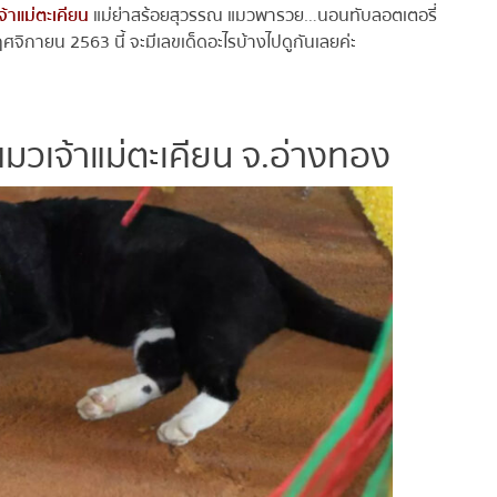
้าแม่ตะเคียน
แม่ย่าสร้อยสุวรรณ แมวพารวย…นอนทับลอตเตอรี่
จิกายน 2563 นี้ จะมีเลขเด็ดอะไรบ้างไปดูกันเลยค่ะ
แมวเจ้าแม่ตะเคียน จ.อ่างทอง