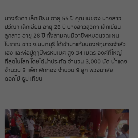
หวยหุ้นรัสเซีย
นางรัตดา เล็กเขียน อายุ
55
ปี คุณแม่ของ นางสาว
ปวีณา เล็กเขียน อายุ 26 ปี นางสาวสุวิภา เล็กเขียน
หวยหุ้นอินเดีย
ลูกสาว อายุ 28 ปี ทั้งสามคนมีอาชีพหมอนวดแผน
โบราณ ชาว จ.นนทบุรี ได้เข้ามาแก้บนองค์กุมารเจ้าสัว
หวยหุ้นดาวโจนส์
เฮง และพ่อปู่ฤๅษีพรหมเมศ สูง
34
เมตร องค์ที่ใหญ่
ที่สุดในโลก โดยได้นำประทัด จำนวน 3,000 นัด น้ำแดง
จำนวน 3 แพ็ก ฟักทอง จำนวน 9 ลูก พวงมาลัย
ดอกไม้ ธูป เทียน