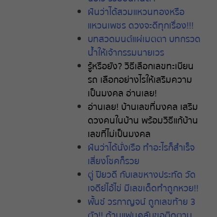
ฝันว่าได้สวมแหวนทองหรือ
แหวนเพชร ดวงจะดีทุกเรื่อง!!!
บทสวดมนต์แผ่เมตตา บทกรวด
น้ำให้เจ้ากรรมนายเวร
รู้หรือยัง
?
วิธีเลือกเลขทะเบียน
รถ
เลือกอย่างไรให้เสริมความ
เป็นมงคล
อ่านเลย
!
อ่านเลย
!
บ้านเลขที่มงคล
เสริม
ดวงคนในบ้าน
พร้อมวิธีแก้บ้าน
เลขที่ไม่เป็นมงคล
ฝันว่าได้นั่งเรือ ทำอะไรก็สำเร็จ
เสี่ยงโชคก็รวย
ตู่ ปิยวดี กับเลขหางประทัด วัด
เจดีย์ไอ้ไข่ มีเลขเด็ดทำถูกหวย!!
พั้นช์ วรกาญจน์ ถูกเลขท้าย 3
ตัว!! ด้านแฟนคลับขอติดตาม