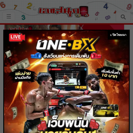
×
☰
หน้าหลัก
x ปิดโฆษณา
เลขเด็ด
ตรวจเลขสนุก
เลขสนุกมงคล
เลขสนุกคนดัง
โค้งสุดท้าย! ส่องเลขเด็ดอ่างน้ำมนต์ฤาษีเณร
ธาตุพุทธคุณ
เลขสนุกความเชื่อ
Home
เลขเด็ด
โค้งสุดท้าย! ส่องเลขเด็ดอ่างน้ำมนต์ฤาษีเณร ธาตุ
พุทธคุณ
หวยสด
Content Writer
15 พ.ย. 2563