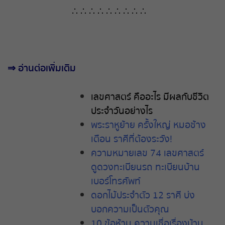
∴ ∴ ∴ ∴ ∴ ∴ ∴ ∴ ∴
⇒
อ่านต่อเพิ่มเติม
เลขศาสตร์
คืออะไร
มีผลกับชีวิต
ประจำวันอย่างไร
พระราหูย้าย
ครั้งใหญ่
หมอช้าง
เตือน
ราศีที่ต้องระวัง
!
ความหมายเลข
74
เลขศาสตร์
ดูดวงทะเบียนรถ
ทะเบียนบ้าน
เบอร์โทรศัพท์
ดอกไม้ประจำตัว
12
ราศี
บ่ง
บอกความเป็นตัวคุณ
10
ข้อห้าม
ความเชื่อเรื่องบ้าน