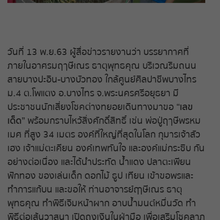
ถ่ายทอดสดหวยญีปุ่น
ถ่ายทอดสดหวยไต้หวัน
วันที่ 13 พ.ย.63 ผู้สื่อข่าวรายงานว่า บรรยากาศที่
ถ่ายทอดสดหวยกัมพูชา
ภายในอาศรมฤๅษีเณร ธาตุพุทธคุณ บริเวณริมถนน
สายบางปะอิน-บางบัวทอง ใกล้ศูนย์ศิลปาชีพบางไทร
หวยหุ้นสด
ม.4 ต.โพแตง อ.บางไทร จ.พระนครศรีอยุธยา มี
ประชาชนนักเสี่ยงโชคต่างทยอยเดินทางมาขอ
“เลข
หวยหุ้นไทย เย็น
เด็ด”
พร้อมกราบไหว้สิ่งศักดิ์สิทธิ์ เช่น พ่อปู่ฤๅษีพรหม
เมศ ที่สูง 34 เมตร องค์ที่ใหญ่ที่สุดในโลก กุมารเจ้าสัว
หวยหุ้นเกาหลี
เฮง เจ้าแม่ตะเคียน องค์เทพทันใจ และองค์แม่กระซิบ กัน
อย่างต่อเนื่อง และได้นำประทัด น้ำแดง ปลาตะเพียน
หวยหุ้นนิเคอิ เช้า
ฟักทอง ของเล่นเด็ก ดอกไม้ ธูป เทียน เข้าขอพรและ
ทำการแก้บน และขอให้ ท่านอาจารย์ฤาษีเณร ธาตุ
หวยหุ้นนิเคอิ บ่าย
พุทธคุณ ทำพิธีเจิมหน้าผาก อาบน้ำมนต์หมื่นวัด ทำ
พิธีต่อเส้นวาสนา เปิดถุงเงินในฝ่ามือ เพื่อเสริมโชคลาภ