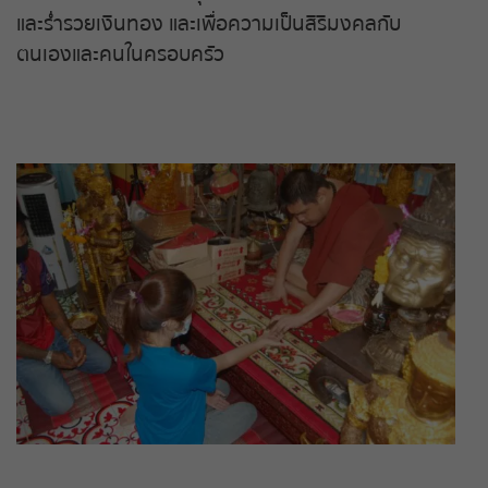
หวยหุ้นฮั่งเส็ง เช้า
และร่ำรวยเงินทอง และเพื่อความเป็นสิริมงคลกับ
ตนเองและคนในครอบครัว
หวยหุ้นฮั่งเส็ง บ่าย
หวยหุ้นจีน เช้า
หวยหุ้นจีน บ่าย
หวยหุ้นไต้หวัน
หวยหุ้นสิงคโปร์
หวยหุ้นอิยิป
หวยหุ้นเยอรมัน
หวยหุ้นอังกฤษ