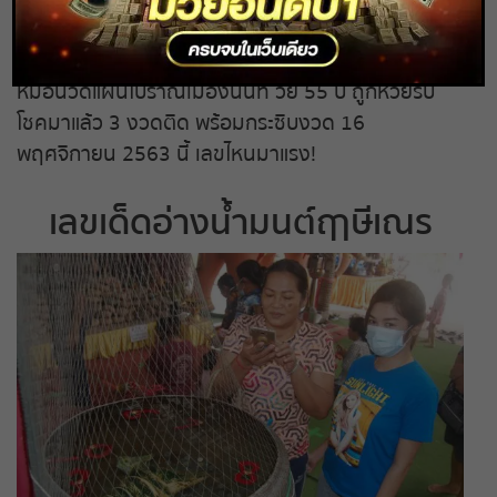
ถ่ายทอดสดหวยรัฐบาล
ชวนแฟนหวยส่อง
เลขเด็ดอ่างน้ำมนต์ฤาษีเณร
หลัง
หมอนวดแผนโบราณเมืองนนท์ วัย 55 ปี ถูกหวยรับ
ถ่ายทอดสดหวยออมสิน
โชคมาแล้ว 3 งวดติด พร้อมกระซิบงวด 16
พฤศจิกายน 2563 นี้ เลขไหนมาแรง!
ถ่ายทอดสดหวย ธกส.
เลขเด็ดอ่างน้ำมนต์ฤาษีเณร
ถ่ายทอดสดหวยลาว
ถ่ายทอดสดหวยลาว ซุปเปอร์
ถ่ายทอดสดหวยฮานอย
ถ่ายทอดสดหวยฮานอยพิเศษ
ถ่ายทอดสดหวยมาเลย์