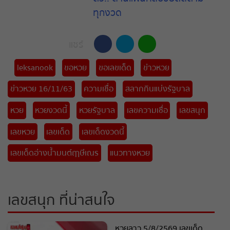
ทุกงวด
แชร์
leksanook
ขอหวย
ขอเลขเด็ด
ข่าวหวย
ข่าวหวย 16/11/63
ความเชื่อ
สลากกินแบ่งรัฐบาล
หวย
หวยงวดนี้
หวยรัฐบาล
เลขความเชื่อ
เลขสนุก
เลขหวย
เลขเด็ด
เลขเด็ดงวดนี้
เลขเด็ดอ่างน้ำมนต์ฤาษีเณร
แนวทางหวย
เลขสนุก ที่น่าสนใจ
หวยลาว 5/8/2569 เลขเด็ด