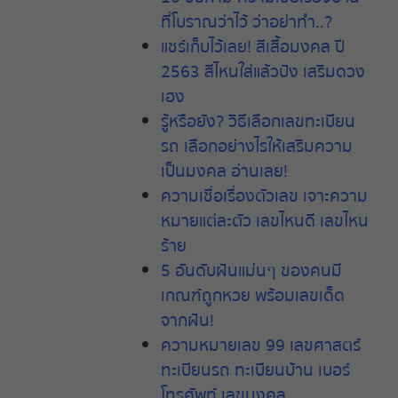
ที่โบราณว่าไว้
ว่าอย่าทำ
..?
แชร์เก็บไว้เลย
!
สีเสื้อมงคล
ปี
2563
สีไหนใส่แล้วปัง
เสริมดวง
เฮง
รู้หรือยัง
?
วิธีเลือกเลขทะเบียน
รถ
เลือกอย่างไรให้เสริมความ
เป็นมงคล
อ่านเลย
!
ความเชื่อเรื่องตัวเลข
เจาะความ
หมายแต่ละตัว
เลขไหนดี
เลขไหน
ร้าย
5 อันดับฝันแม่นๆ ของคนมี
เกณฑ์ถูกหวย พร้อมเลขเด็ด
จากฝัน!
ความหมายเลข 99 เลขศาสตร์
ทะเบียนรถ ทะเบียนบ้าน เบอร์
โทรศัพท์ เลขมงคล