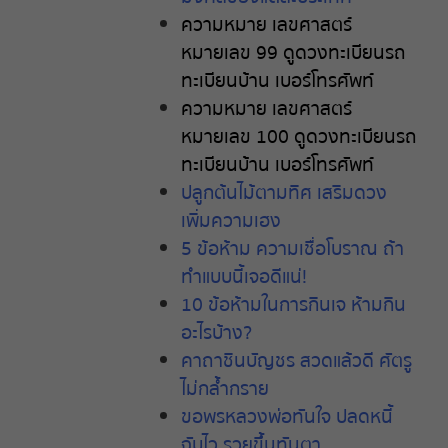
ความหมาย
เลขศาสตร์
หมายเลข
99
ดูดวงทะเบียนรถ
ทะเบียนบ้าน
เบอร์โทรศัพท์
ความหมาย
เลขศาสตร์
หมายเลข
100
ดูดวงทะเบียนรถ
ทะเบียนบ้าน
เบอร์โทรศัพท์
ปลูกต้นไม้ตามทิศ เสริมดวง
เพิ่มความเฮง
5 ข้อห้าม ความเชื่อโบราณ ถ้า
ทำแบบนี้เจอดีแน่!
10 ข้อห้ามในการกินเจ ห้ามกิน
อะไรบ้าง?
คาถาชินบัญชร สวดแล้วดี ศัตรู
ไม่กล้ำกราย
ขอพรหลวงพ่อทันใจ ปลดหนี้
ฉับไว รวยขึ้นทันตา