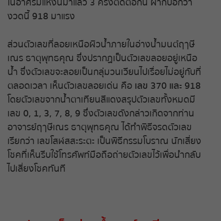
ในอาศรมแห่งนี้มาแล้ว 3 ครั้งติดต่อกัน ฝากบอกว่า
งวดนี้
918
มาแรง
ส่วนตัวเลขที่ลอยเหนือผิวน้ำภายในอ่างน้ำมนต์ฤๅษี
เณร ธาตุพุทธคุณ ซึ่งปรากฏเป็นตัวเลขลอยอยู่เหนือ
น้ำ ซึ่งตัวเลขจะลอยเป็นกลุ่มวนเวียนไปเรื่อยไม่อยู่กับที่
ตลอดเวลา เห็นตัวเลขลอยเด่น คือ
เลข 370 และ 918
โดยตัวเลขจากน้ำตาเทียนสีแดงสรุปตัวเลขทั้งหมดมี
เลข
0, 1, 3, 7, 8, 9
ซึ่งตัวเลขดังกล่าวเกิดจากท่าน
อาจารย์ฤๅษีเณร ธาตุพุทธคุณ ได้ทำพิธีจรดตัวเลข
เรียกว่า เลขโสฬสสะระตะ เป็นพิธีกรรมโบราณ นักเสี่ยง
โชคที่เห็นรีบใช้โทรศัพท์มือถือถ่ายตัวเลขไว้เพื่อนำกลับ
ไปเสี่ยงโชคทันที