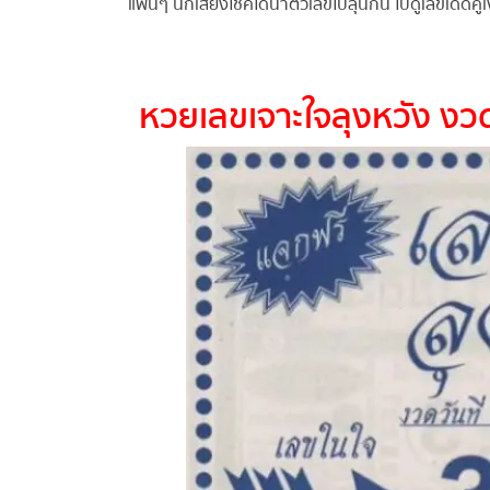
แฟนๆ นักเสี่ยงโชคได้นำตัวเลขไปลุ้นกัน ไปดูเลขเด็ดคู่เง
หวยเลขเจาะใจลุงหวัง งวด