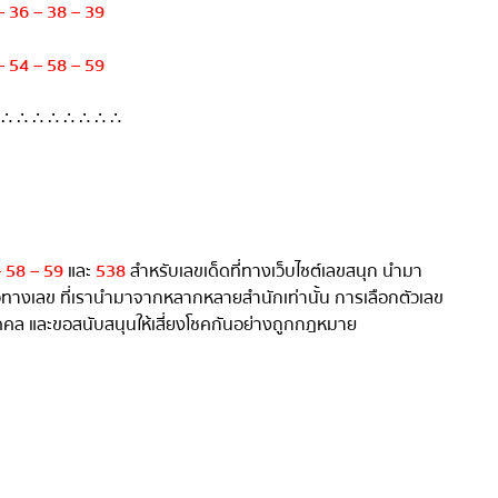
 36 – 38 – 39
 54 – 58 – 59
∴ ∴ ∴ ∴
∴ ∴ ∴ ∴
 58 – 59
และ
538
สำหรับเลขเด็ดที่ทาง
เว็บไซต์เลขสนุก
นำมา
นวทางเลข ที่เรานำมาจากหลากหลายสำนักเท่านั้น การเลือกตัวเลข
ุคคล และขอสนับสนุนให้เสี่ยงโชคกันอย่างถูกกฎหมาย