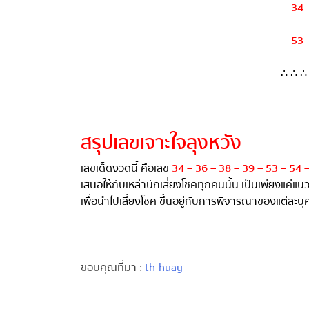
34 –
53 –
∴ ∴ ∴ 
สรุป
เลขเจาะใจลุงหวัง
เลขเด็ดงวดนี้ คือเลข
34 – 36 – 38 – 39 –
53 – 54 –
เสนอให้กับเหล่านักเสี่ยงโชคทุกคนนั้น เป็นเพียงแค่แ
เพื่อนำไปเสี่ยงโชค ขึ้นอยู่กับการพิจารณาของแต่ละบ
ขอบคุณที่มา :
th-huay