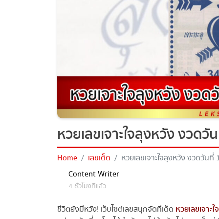
หวยเลขเจาะใจลุงหวัง งวดวัน
Home
เลขเด็ด
หวยเลขเจาะใจลุงหวัง งวดวันที่ 
Content Writer
4 ชั่วโมงที่แล้ว
ชีวิตยังมีหวัง! เว็บไซต์เลขสนุกจัดทีเด็ด
หวยเลขเจาะใจล