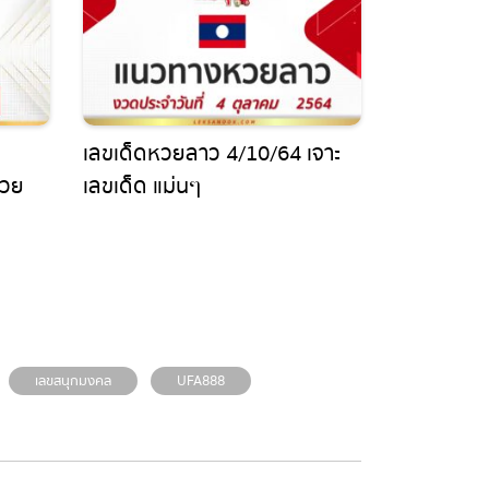
เลขเด็ดหวยลาว 4/10/64 เจาะ
วย
เลขเด็ด แม่นๆ
!
เลขสนุกมงคล
UFA888