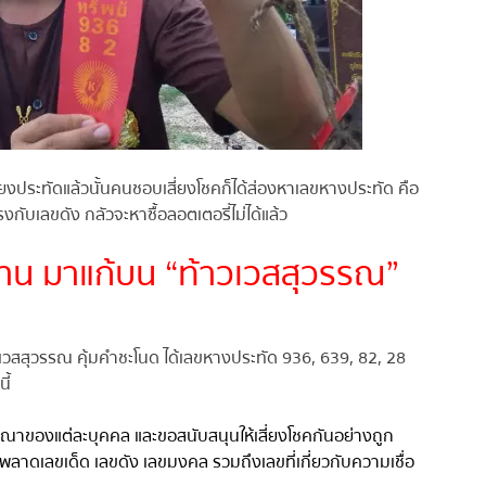
สียงประทัดแล้วนั้นคนชอบเสี่ยงโชคก็ได้ส่องหาเลขหางประทัด คือ
บเลขดัง กลัวจะหาซื้อลอตเตอรี่ไม่ได้แล้ว
าน มาแก้บน “ท้าวเวสสุวรรณ”
วสสุวรรณ คุ้มคำชะโนด ได้เลขหางประทัด 936, 639, 82, 28
้
ารณาของแต่ละบุคคล และขอสนับสนุนให้เสี่ยงโชคกันอย่างถูก
ลาดเลขเด็ด เลขดัง เลขมงคล รวมถึงเลขที่เกี่ยวกับความเชื่อ