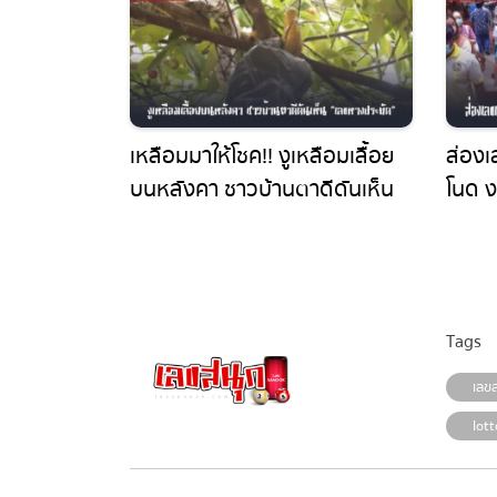
เหลือมมาให้โชค!! งูเหลือมเลื้อย
ส่องเล
บนหลังคา ชาวบ้านตาดีดันเห็น
โนด งว
เลขหางประทัด
Tags
เลขสน
lotto