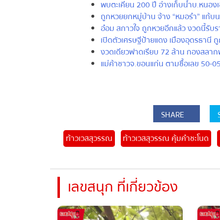
พบตะเคียน 200 ปี อ่างเก็บน้ำบ.หนองเข็
ถูกหวยยกหมู่บ้าน จ้าง “หมอรำ” แก้บน
อ๋อม สกาวใจ ถูกหวยอีกแล้ว งวดนี้รับราง
เปิดตัวเศรษฐีป้ายแดง เมืองอุดรธานี ถ
งวดเดียวฟาดเรียบ 72 ล้าน กองสลากพลั
แม่ค้าชาวจ.ขอนแก่น ตามซื้อเลข 50-05
SHARE
S
ท้าวเวสสุวรรณ
ท้าวเวสสุวรรณ คุ้มคำชะโนด
ห
เลขสนุก ที่เกี่ยวข้อง