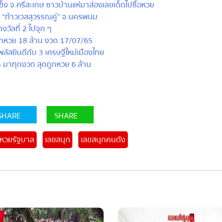
ง จ.ศรีสะเกษ ชาวบ้านแห่มาส่องเลขเด็ดไปซื้อหวย
 “ท้าวเวสสุวรรณคู่” จ.นครพนม
วัลที่ 2 ไปจุก ๆ
ูกหวย 18 ล้าน งวด 17/07/65
สยินดีกับ 3 เศรษฐีใหม่เมืองไทย
 มาทุกงวด สุดถูกหวย 6 ล้าน
HARE
SHARE
วยรัฐบาล
เลขสนุก
เลขสนุกคนดัง