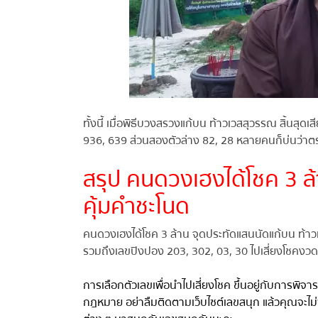
ทั้งนี้ เมื่อพิธีบวงสรวงแก้บน ท้าวเวสสุวรรณ สิ้นสุดเ
936, 639 ส่วนสองตัวล่าง 82, 28 หลายคนก็บ่นว่าตรงกั
สรุป คนดวงเฮงได้โชค 3 ล้
คุ้มคำชะโนด
คนดวงเฮงได้โชค 3 ล้าน จุดประทัดแสนนัดแก้บน ท้าวเ
รวมถึงเลขปิงปอง 203, 302, 03, 30 ไปเสี่ยงโชคงวดนี
การเลือกตัวเลขเพื่อนำไปเสี่ยงโชค ขึ้นอยู่กับการพิจ
กฎหมาย อย่าลืมติดตามเว็บไซต์เลขสนุก แล้วคุณจะไม่พ