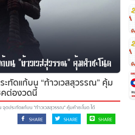
ะทัดแก้บน “ท้าวเวสสุวรรณ” คุ้ม
คต่องวดนี้
จุดประทัดแก้บน "ท้าวเวสสุวรรณ" คุ้มคำชะโนด ได้
ี้
SHARE
SHARE
SHARE