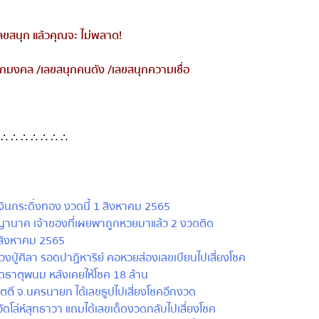
ลขสนุก แล้วคุณจะ ไม่พลาด
!
กมงคล
/
เลขสนุกคนดัง
/
เลขสนุกความเชื่อ
∴ ∴ ∴ ∴ ∴ ∴ ∴
งินกระดิ่งทอง งวดนี้ 1 สิงหาคม 2565
านาค เจ้าของที่เผยพาถูกหวยมาแล้ว 2 งวดติด
 สิงหาคม 2565
งปู่ศิลา รอดปาฏิหาริย์ คอหวยส่องเลขเบียนไปเสี่ยงโชค
ัดธาตุพนม หลังเคยให้โชค 18 ล้าน
ติ์ จ.นครนายก ได้เลขธูปไปเสี่ยงโชคอีกงวด
โล่ห์สุทธาวา แถมได้เลขเด็ดงวดกลับไปเสี่ยงโชค