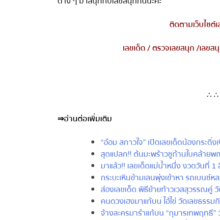
ต่าง ๆ มาสนุกกับเลขสนุกกันนะคะ
ติดตามเว็บไซต์เ
เลขเด็ด
/
ตรวจเลขสนุก
/
เลขสนุ
∴ ∴ 
⇒
อ่านต่อเพิ่มเติม
“อ๋อม สกาวใจ” เปิดเลขเด็ดน้องกระดิ่งเ
สุดแปลก!! ต้นมะพร้าวชูก้านใบคล้ายพญ
มาแล้ว!! เลขเด็ดแม่น้ำหนึ่ง งวดวันที่ 1
กระบะเหินข้ามเลนพุ่งเข้าหา รถเบนซ์หลว
ส่องเลขเด็ด พิธีย้ายท้าวเวสสุวรรณคู่ ว
คนดวงเฮงมาแก้บน ไอ้ไข่ วัดเลขธรรมกิต
จ้างละครมารำแก้บน “กุมารเทพฤทธิ์” วัด