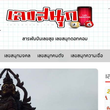
x ปิดโฆษณา
สารพันปันเลขสุข เลขสนุกดอทคอม
เลขสนุกมงคล
เลขสนุกคนดัง
เลขสนุกความเชื่อ
เล