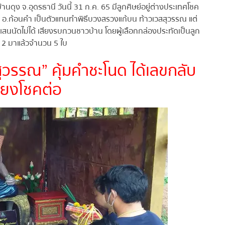
านดุง จ.อุดรธานี วันนี้ 31 ก.ค. 65 มีลูกศิษย์อยู่ต่างประเทศโชค
อ.ก้อนคำ เป็นตัวแทนทำพิธีบวงสรวงแก้บน ท้าวเวสสุวรรณ แต่
แสนนัดไม่ได้ เสียงรบกวนชาวบ้าน โดยผู้เลือกกล่องประทัดเป็นลูก
่ 2 มาแล้วจำนวน 5 ใบ
ุวรรณ” คุ้มคำชะโนด ได้เลขกลับ
ี่ยงโชคต่อ