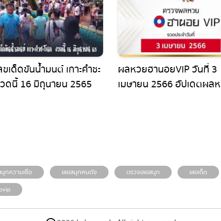
ขเด็ดขันน้ำมนต์ เกาะคำชะ
ผลหวยฮานอยVIP วันที่ 3
ดนี้ 16 มิถุนายน 2565
เมษายน 2566 อัปเดตผลห
ฮานอยพิเศษ ก่อนใคร ได้ที่นี่
ุกความเชื่อ
เลขสนุกคนดัง
ตรวจเลขสนุก
เลขเด็ด
vip