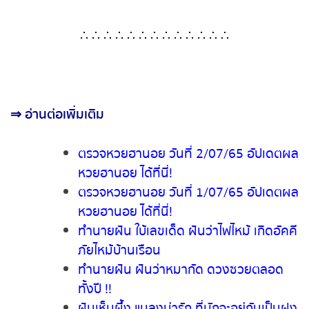
∴ ∴ ∴ ∴ ∴ ∴ ∴ ∴ ∴ ∴ ∴ ∴ ∴
หวยหุ้นรัสเซีย
หวยหุ้นอินเดีย
หวยหุ้นดาวโจนส์
⇒
อ่านต่อเพิ่มเติม
ตรวจหวยฮานอย วันที่ 2/07/65 อัปเดต
ผลหวยฮานอย ได้ที่นี่!
ตรวจหวยฮานอย วันที่ 1/07/65 อัปเดต
ผลหวยฮานอย ได้ที่นี่!
ทำนายฝัน ใบ้เลขเด็ด ฝันว่าไฟไหม้ เกิด
อัคคีภัยไหม้บ้านเรือน
ทำนายฝัน ฝันว่าหมากัด ดวงซวยตลอด
ทั้งปี !!
ฝันเห็นผึ้ง แมลงน่ารัก ที่มักจะอยู่กันเป็น