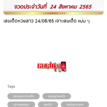
เลขเด็ดหวยลาว 24/08/65 เจาะเลขเด็ด แม่น ๆ
Tags
เลขสนุกความเชื่อ
เลขสนุกคนดัง
ตรวจเลขสนุก
เลขเด็ด
เลขสนุกมงคล