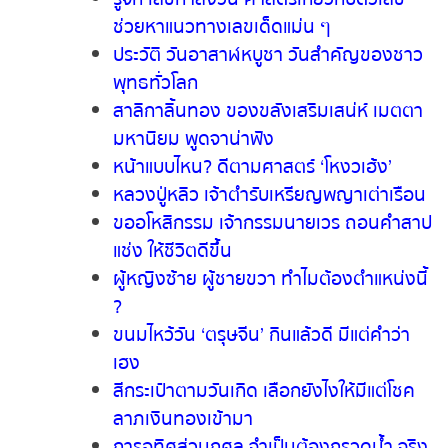
รู้จัก เลขกำลังวัน ศาสตร์เกี่ยวกับตัวเลข
ช่วยหาแนวทางเลขเด็ดแม่น ๆ
ประวัติ วันอาสาฬหบูชา วันสำคัญของ
ชาวพุทธทั่วโลก
สาลิกาลิ้นทอง ของขลังเสริมเสน่ห์
เมตตามหานิยม พูดจาน่าฟัง
หน้าแบบไหน? ดีตามศาสตร์ ‘โหงวเฮ้ง’
หลวงปู่หลิว เจ้าตำรับเหรียญพญาเต่า
เรือน
ขออโหสิกรรม เจ้ากรรมนายเวร ถอนคํา
สาปแช่ง ให้ชีวิตดีขึ้น
ผู้หญิงซ้าย ผู้ชายขวา ทำไมต้องตำแหน่ง
นี้ ?
ขนมไหว้วัน ‘ตรุษจีน’ กินแล้วดี มีแต่คำว่า
เฮง
สีกระเป๋าตามวันเกิด เลือกยังไงให้มีแต่โชค