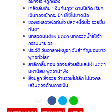
ศาลอย่างไรให้ถูกต้อง
เคล็ดลับเก็บ “เงินก้นถุง” ตามปีเกิด เรียก
เงินทองเข้ากระเป๋า มีใช้ไม่ขาดมือ
ขอพรหลวงพ่อทันใจ ปลดหนี้ฉับไว รวย
ขึ้นทันตา
บทสวดมนต์แผ่เมตตา บทกรวดน้ำให้เจ้า
กรรมนายเวร
ประวัติ วันอาสาฬหบูชา วันสำคัญของ
ชาวพุทธทั่วโลก
สาลิกาลิ้นทอง ของขลังเสริมเสน่ห์
เมตตามหานิยม พูดจาน่าฟัง
ยิ่งปลูก ยิ่งรวย ว่านรวยไม่เลิก ไม้มงคล
เสริมดวงด้านการเงิน
แชร์