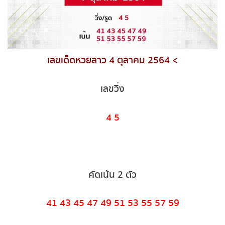
ถ่ายทอดสดหวยญีปุ่น
ถ่ายทอดสดหวยไต้หวัน
เลขเด็ดหวยลาว 4 ตุลาคม 2564
<
ถ่ายทอดสดหวยกัมพูชา
เลขวิ่ง
หวยหุ้นสด
4 5
หวยหุ้นไทย เย็น
หวยหุ้นเกาหลี
คัดเน้น 2 ตัว
หวยหุ้นนิเคอิ เช้า
41 43 45 47 49 51 53 55 57 59
หวยหุ้นนิเคอิ บ่าย
… ¨ … ¨… ¨… … ¨… … ¨…