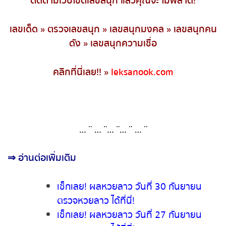
ติดตามเว็บไซต์เลขสนุก
แล้วคุณจะ
ไม่พลาด
!
หวยหุ้นรัสเซีย
เลขเด็ด
»
ตรวจเลขสนุก
»
เลขสนุกมงคล
»
เลขสนุก
หวยหุ้นอินเดีย
คนดัง
»
เลขสนุกความเชื่อ
หวยหุ้นดาวโจนส์
คลิกที่นี่เลย
!! »
leksanook.com
… ¨ … ¨… ¨… ¨ … ¨
⇒
อ่านต่อเพิ่มเติม
เช็กเลย! ผลหวยลาว วันที่ 30 กันยายน
ตรวจหวยลาว ได้ที่นี่!
เช็กเลย! ผลหวยลาว วันที่ 27 กันยายน