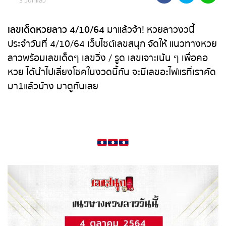
ถ่ายทอดสดหวยรัฐบาล
เลขเด็ดหวยลาว 4/10/64
มาแล้วจ้า! หวยลาวงวนี้
ประจำวันที่ 4/10/64
เว็บไซต์
เลขสนุก
จัดให้ แนวทาง
ถ่ายทอดสดหวยออมสิน
หวยลาวพร้อมเลขเด็ดๆ เลขวิ่ง
/
รูด เลขเจาะเน้น ๆ
เพื่อคอหวย ได้นำไปเสี่ยงโชคในงวดนี้กัน จะมีเลขอะไฟ
ถ่ายทอดสดหวย ธกส.
แรที่เราคัดมา1แล้วบ้าง มาดูกันเลย
ถ่ายทอดสดหวยลาว
ถ่ายทอดสดหวยลาว ซุปเปอร์
ถ่ายทอดสดหวยฮานอย
ถ่ายทอดสดหวยฮานอยพิเศษ
ถ่ายทอดสดหวยมาเลย์