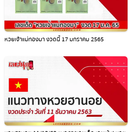
หวยเจ้าแม่ทองมา งวดนี้ 17 มกราคม 2565
หวยฮานอย 11/12/63 แนวทางเลขเด็ด เลขเน้น!