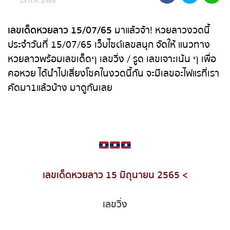
ถ่ายทอดสดหวยรัฐบาล
เลขเด็ดหวยลาว 15/07/65
มาแล้วจ้า! หวยลาวงวดนี้
ประจำวันที่ 15/07/65
เว็บไซต์
เลขสนุก
จัดให้ แนวทาง
ถ่ายทอดสดหวยออมสิน
หวยลาวพร้อมเลขเด็ดๆ เลขวิ่ง
/
รูด เลขเจาะเน้น ๆ
เพื่อคอหวย ได้นำไปเสี่ยงโชคในงวดนี้กัน จะมีเลขอะไฟ
ถ่ายทอดสดหวย ธกส.
แรที่เราคัดมา1แล้วบ้าง มาดูกันเลย
ถ่ายทอดสดหวยลาว
ถ่ายทอดสดหวยลาว ซุปเปอร์
ถ่ายทอดสดหวยฮานอย
เลขเด็ดหวยลาว 15 มิถุนายน 2565
<
ถ่ายทอดสดหวยฮานอยพิเศษ
เลขวิ่ง
ถ่ายทอดสดหวยมาเลย์
1 6