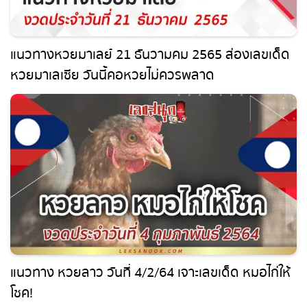
แนวทางหวยมาเลย์ 21 ธันวามคม 2565 ส่องเลข
เด็ด หวยมาเลเซีย วันนี้คอหวยไม่ควรพลาด
แนวทาง หวยลาว วันที่ 4/2/64 เจาะเลขเด็ด หมอไก่
ให้โชค!