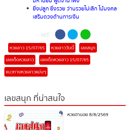
สาลิกาลิ้นทอง ของขลังเสริมเสน่ห์
เมตตามหานิยม พูดจาน่าฟัง
ยิ่งปลูก ยิ่งรวย ว่านรวยไม่เลิก ไม้มงคล
เสริมดวงด้านการเงิน
แชร์
หวยลาว 15/07/65
หวยลาววันนี้
เลขสนุก
เลขเด็ดหวยลาว
เลขเด็ดหวยลาว 15/07/65
แนวทางหวยลาวแม่นๆ
เลขสนุก ที่น่าสนใจ
หวยฮานอย 8/8/2569