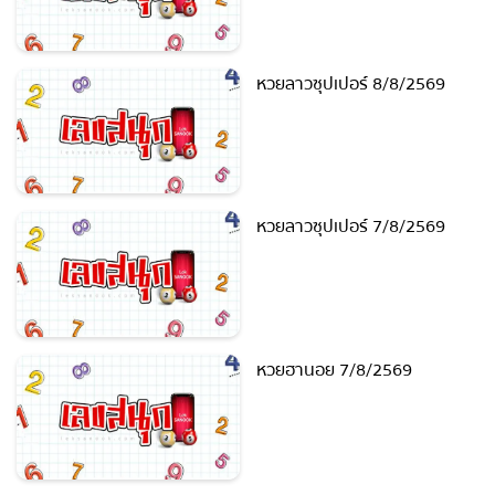
หวยลาวซุปเปอร์ 8/8/2569
หวยลาวซุปเปอร์ 7/8/2569
หวยฮานอย 7/8/2569