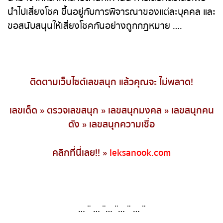
หวยหุ้นฮั่งเส็ง เช้า
เรานำมาจากหลากหลายสำนักเท่านั้น การเลือกตัวเลข
เพื่อนำไปเสี่ยงโชค ขึ้นอยู่กับการพิจารณาของแต่ละ
หวยหุ้นฮั่งเส็ง บ่าย
บุคคล และขอสนับสนุนให้เสี่ยงโชคกันอย่างถูกกฎหมาย
….
หวยหุ้นจีน เช้า
หวยหุ้นจีน บ่าย
ติดตามเว็บไซต์เลขสนุก
แล้วคุณจะ
ไม่พลาด
!
หวยหุ้นไต้หวัน
หวยหุ้นสิงคโปร์
เลขเด็ด
»
ตรวจเลขสนุก
»
เลขสนุกมงคล
»
เลขสนุก
คนดัง
»
เลขสนุกความเชื่อ
หวยหุ้นอิยิป
คลิกที่นี่เลย
!! »
leksanook.com
หวยหุ้นเยอรมัน
หวยหุ้นอังกฤษ