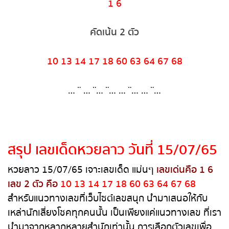
ถ่ายทอดสดหวยญีปุ่น
คัดเน้น 2 ตัว
ถ่ายทอดสดหวยไต้หวัน
10 13 14 17 18 60 63 64 67 68
ถ่ายทอดสดหวยกัมพูชา
… ¨ … ¨… ¨… … ¨… … ¨…
หวยหุ้นสด
หวยหุ้นไทย เย็น
สรุป เลขเด็ดหวยลาว วันที่
หวยหุ้นเกาหลี
15/07/65
หวยหุ้นนิเคอิ เช้า
หวยลาว 15/07/65 เจาะเลขเด็ด แม่นๆ
เลขเด่นคือ 1 6
เลข 2 ตัว คือ
10 13 14 17 18 60 63 64 67 68
หวยหุ้นนิเคอิ บ่าย
สำหรับแนวทางเลขที่
เว็บไซต์เลขสนุก
นำมาเสนอให้กับ
เหล่านักเสี่ยงโชคทุกคนนั้น เป็นเพียงแค่แนวทางเลข ที่