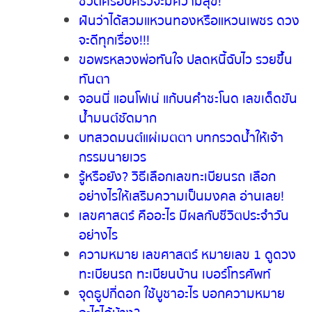
ทำนายฝัน ใบ้เลขเด็ด ฝันเห็นศาลา ทาย
ว่าชีวิตครอบครัวจะมีความสุข!
ฝันว่าได้สวมแหวนทองหรือแหวนเพชร
ดวงจะดีทุกเรื่อง!!!
ขอพรหลวงพ่อทันใจ ปลดหนี้ฉับไว รวย
ขึ้นทันตา
จอนนี่ แอนโฟเน่ แก้บนคำชะโนด เลขเด็ด
ขันน้ำมนต์ชัดมาก
บทสวดมนต์แผ่เมตตา บทกรวดน้ำให้เจ้า
กรรมนายเวร
รู้หรือยัง
?
วิธีเลือกเลขทะเบียนรถ
เลือก
อย่างไรให้เสริมความเป็นมงคล
อ่านเลย
!
เลขศาสตร์
คืออะไร
มีผลกับชีวิตประจำวัน
อย่างไร
ความหมาย
เลขศาสตร์
หมายเลข
1
ดูด
วงทะเบียนรถ
ทะเบียนบ้าน
เบอร์โทรศัพท์