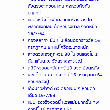
สั่งตรงจากขอนแก่น คอหวยถึงกับ
ตาลุก!!
แม่น้ำหนึ่ง ไลฟ์สดขายเครื่องราง ไม่
พลาดแจกเลขเด็ดหวยรัฐบาล งวดหน้า
16/7/64
กองสลากฯ ยัน!! ไม่เลื่อนออกรางวัล 16
กรกฎาคม 64 แม้โควิดระบาดหนัก
สาวดวงเฮงถูกหวย 30 ใบ ขนแตงโม 1
ตัน แก้บน ณ วัดสว่างอารมณ์
สถิติหวยออกวันศุกร์ 10 งวด ย้อนหลัง
เลขเด็ดแม่นมาก งวดนี้ 16 กรกฎาคม 64
หวยหลวงปู่
เก็งมาอย่างดี ตัวเดียวแม่น ๆ หวยตัว
เดียว 16/7/64
แม่นแรงจริงงวดนี้ หวยแม่นมากขั้นเทพ
งวดนี้ 16 กรกฎาคม 64