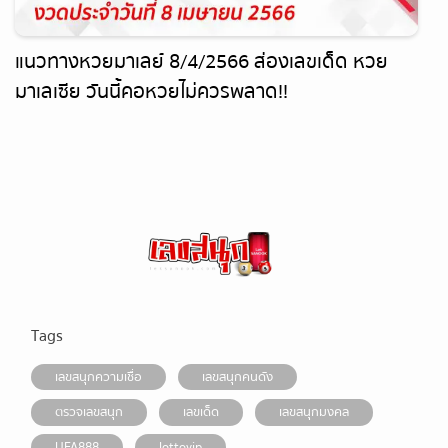
แนวทางหวยมาเลย์ 8/4/2566 ส่องเลขเด็ด หวย
มาเลเซีย วันนี้คอหวยไม่ควรพลาด!!
Tags
เลขสนุกความเชื่อ
เลขสนุกคนดัง
ตรวจเลขสนุก
เลขเด็ด
เลขสนุกมงคล
UFA888
lottovip