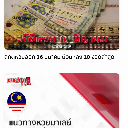
สถิติหวยออก 16 มีนาคม ย้อนหลัง 10 งวดล่าสุด