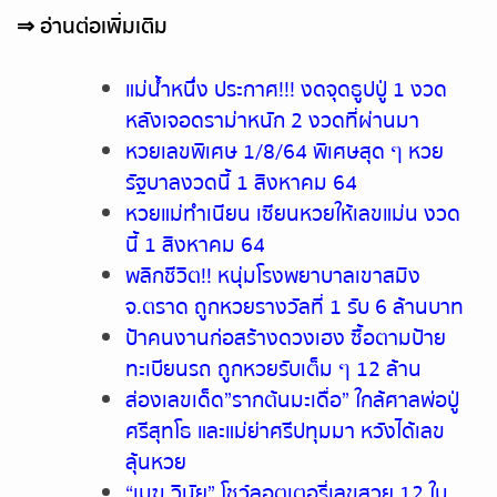
⇒
อ่านต่อเพิ่มเติม
แม่น้ำหนึ่ง ประกาศ!!! งดจุดธูปปู่ 1 งวด
หลังเจอดราม่าหนัก 2 งวดที่ผ่านมา
หวยเลขพิเศษ 1/8/64 พิเศษสุด ๆ หวย
รัฐบาลงวดนี้ 1 สิงหาคม 64
หวยแม่ทำเนียน เซียนหวยให้เลขแม่น งวด
นี้ 1 สิงหาคม 64
พลิกชีวิต!! หนุ่มโรงพยาบาลเขาสมิง
จ.ตราด ถูกหวยรางวัลที่ 1 รับ 6 ล้านบาท
ป้าคนงานก่อสร้างดวงเฮง ซื้อตามป้าย
ทะเบียนรถ ถูกหวยรับเต็ม ๆ 12 ล้าน
ส่องเลขเด็ด”รากต้นมะเดื่อ” ใกล้ศาลพ่อปู่
ศรีสุทโธ และแม่ย่าศรีปทุมมา หวังได้เลข
ลุ้นหวย
“เมฆ วินัย” โชว์ลอตเตอรี่เลขสวย 12 ใบ