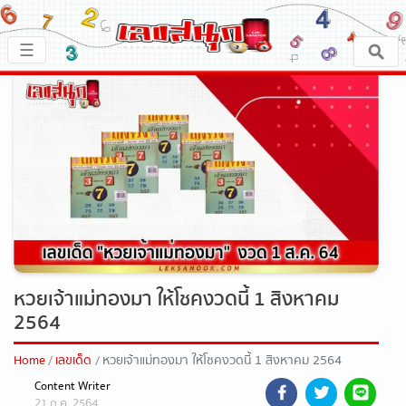
×
☰
หน้าหลัก
x ปิดโฆษณา
เลขเด็ด
ตรวจเลขสนุก
เลขสนุกมงคล
เลขสนุกคนดัง
หวยเจ้าแม่ทองมา ให้โชคงวดนี้ 1 สิงหาคม
2564
เลขสนุกความเชื่อ
Home
เลขเด็ด
หวยเจ้าแม่ทองมา ให้โชคงวดนี้ 1 สิงหาคม 2564
หวยสด
Content Writer
21 ก.ค. 2564