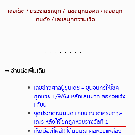
เลขเด็ด
/
ตรวจเลขสนุก
/
เลขสนุกมงคล
/
เลขสนุก
คนดัง
/
เลขสนุกความเชื่อ
∴ ∴ ∴ ∴ ∴ ∴ ∴ ∴ ∴
⇒
อ่านต่อเพิ่มเติม
เลขข้างศาลปู่ขุนเดช – ขุนจันทร์ให้โชค
ถูกหวย 1/9/64 หลักแสนบาท คอหวยเร่ง
แก้บน
จุดประทัดหมื่นนัด แก้บน ณ อาศรมฤๅษี
เณร หลังให้โชคถูกหวยรางวัลที่ 1
เห็ดมือผีโผล่!! ใต้ต้นมะลิ คอหวยแห่ส่อง