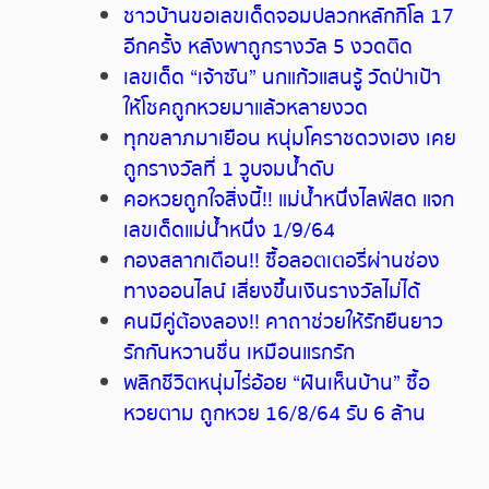
ชาวบ้านขอเลขเด็ดจอมปลวกหลักกิโล 17
อีกครั้ง หลังพาถูกรางวัล 5 งวดติด
เลขเด็ด “เจ้าซัน” นกแก้วแสนรู้ วัดป่าเป้า
ให้โชคถูกหวยมาแล้วหลายงวด
ทุกขลาภมาเยือน หนุ่มโคราชดวงเฮง เคย
ถูกรางวัลที่ 1 วูบจมน้ำดับ
คอหวยถูกใจสิ่งนี้!! แม่น้ำหนึ่งไลฟ์สด แจก
เลขเด็ดแม่น้ำหนึ่ง 1/9/64
กองสลากเตือน!! ซื้อลอตเตอรี่ผ่านช่อง
ทางออนไลน์ เสี่ยงขึ้นเงินรางวัลไม่ได้
คนมีคู่ต้องลอง!! คาถาช่วยให้รักยืนยาว
รักกันหวานชื่น เหมือนแรกรัก
พลิกชีวิตหนุ่มไร่อ้อย “ฝันเห็นบ้าน” ซื้อ
หวยตาม ถูกหวย 16/8/64 รับ 6 ล้าน