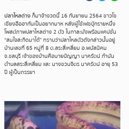
ถ่ายทอดสดหวยรัฐบาล
ปลาไหลด่าง
ก็มาจ้างวดนี้ 16 กันยายน 2564 ชาวโซ
เชียงฮือฮากันเป็นอยากมาห หลังผู้ใช้เฟซบุ๊กรายหนึ่ง
ถ่ายทอดสดหวยออมสิน
โพสต์ภาพปลาไหลด่าง 2 ตัว ในกาละมังพร้อมแคปชั่น
“สนใจสะกิดมาได้” ทราบว่าปลาไหลตัวดังกล่าวนั้นอยู่
ถ่ายทอดสดหวย ธกส.
บ้านเลขที่ 65 หมู่ที่ 8 ต.สระสี่เหลี่ยม อ.พนัสนิคม
ถ่ายทอดสดหวยลาว
จ.ชลบุรี เจ้าของบ้านคือนายปัญญา นาครัตน์ กำนัน
ตำบลสระสี่เหลี่ยม และ นางชวนจิตร นาครัตน์ อายุ 53
ถ่ายทอดสดหวยลาว ซุปเปอร์
ปี ผู้เป็นภรรยา
ถ่ายทอดสดหวยฮานอย
ถ่ายทอดสดหวยฮานอยพิเศษ
ถ่ายทอดสดหวยมาเลย์