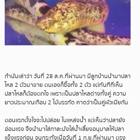
ถ่ายทอดสดหวยญีปุ่น
ถ่ายทอดสดหวยไต้หวัน
ถ่ายทอดสดหวยกัมพูชา
หวยหุ้นสด
หวยหุ้นไทย เย็น
กำนันเล่าว่า วันที่ 28 ส.ค.ที่ผ่านมา มีลูกบ้านนำมาปลา
ไหล 2 ตัวมาขาย ตนเองก็ซื้อทั้ง 2 ตัว แต่ทันทีที่เห็น
หวยหุ้นเกาหลี
ปลาไหลก็ต้องตกใจ เพราะเป็นปลาไหลด่างทั้งคู่ ความ
ยาวประมาณเกือบ 2 ไม้บรรทัด คาดว่าเป็นคู่ผัวเมียกัน
หวยหุ้นนิเคอิ เช้า
ตอนแรกตั้งใจจะไปปล่อย ในแหล่งน้ำ แต่เห็นว่าปลายัง
หวยหุ้นนิเคอิ บ่าย
อ่อนแรง จึงนำมาใส่กาละมังใส่น้ำเลี้ยงอนุบาลให้ปลา
แข็งแรงก่อน จนกระทั่งเมื่อวันที่ 1 ก.ย.ที่ผ่านมา ตรง