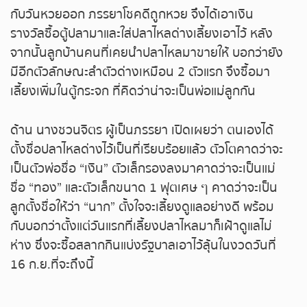
หวยหุ้นฮั่งเส็ง เช้า
กับวันหวยออก ภรรยาโชคดีถูกหวย จึงได้เอาเงิน
รางวัลซื้อตู้ปลามาและใส่ปลาไหลด่างเลี้ยงเอาไว้ หลัง
หวยหุ้นฮั่งเส็ง บ่าย
จากนั้นลูกบ้านคนที่เคยนำปลาไหลมาขายให้ บอกว่ายัง
มีอีกตัวลักษณะลำตัวด่างเหมือน 2 ตัวแรก จึงซื้อมา
หวยหุ้นจีน เช้า
เลี้ยงเพิ่มในตู้กระจก ที่คิดว่าน่าจะเป็นพ่อแม่ลูกกัน
หวยหุ้นจีน บ่าย
ด้าน นางชวนจิตร ผู้เป็นภรรยา เปิดเผยว่า ตนเองได้
ตั้งชื่อปลาไหลด่างไว้เป็นที่เรียบร้อยแล้ว ตัวโตคาดว่าจะ
หวยหุ้นไต้หวัน
เป็นตัวพ่อชื่อ “เงิน” ตัวเล็กรองลงมาคาดว่าจะเป็นแม่
หวยหุ้นสิงคโปร์
ชื่อ “ทอง” และตัวเล็กขนาด 1 ฟุตเศษ ๆ คาดว่าจะเป็น
ลูกตั้งชื่อให้ว่า “นาก” ตั้งใจจะเลี้ยงดูแลอย่างดี พร้อม
หวยหุ้นอิยิป
กับบอกว่าตั้งแต่วันแรกที่เลี้ยงปลาไหลมาก็เฝ้าดูแลไม่
ห่าง ซึ่งจะซื้อสลากกินแบ่งรัฐบาลเอาไว้ลุ้นในงวดวันที่
หวยหุ้นเยอรมัน
16 ก.ย.ที่จะถึงนี้
หวยหุ้นอังกฤษ