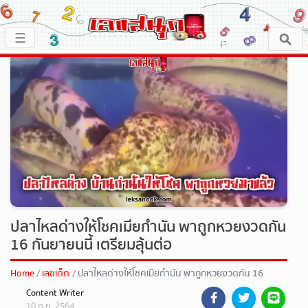
×
☰
หน้าหลัก
x ปิดโฆษณา
เลขเด็ด
ตรวจเลขสนุก
เลขสนุกมงคล
เลขสนุกคนดัง
ปลาไหลด่างให้โชคเมียกำนัน พาถูกหวยงวดกัน
16 กันยายนนี้ เตรียมลุ้นต่อ
เลขสนุกความเชื่อ
Home
เลขเด็ด
ปลาไหลด่างให้โชคเมียกำนัน พาถูกหวยงวดกัน 16
กันยายนนี้ เตรียมลุ้นต่อ
หวยสด
Content Writer
10 ก.ย. 2564