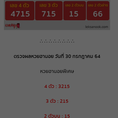
ถ่ายทอดสดหวยญีปุ่น
ถ่ายทอดสดหวยไต้หวัน
ถ่ายทอดสดหวยกัมพูชา
∴ ∴ ∴ ∴ ∴ ∴ ∴ ∴
หวยหุ้นสด
ตรวจผลหวยฮานอย วันที่ 30 กรกฎาคม
64
หวยหุ้นไทย เย็น
หวยฮานอยพิเศษ
หวยหุ้นเกาหลี
4
ตัว
: 3215
หวยหุ้นนิเคอิ เช้า
3
ตัว
: 215
หวยหุ้นนิเคอิ บ่าย
2
ตัวบน
: 15