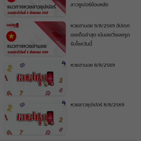
ลาวซูเปอร์ย้อนหลัง
หวยฮานอย 9/8/2569 อัปเดต
เลขเด็ดล่าสุด เน้นเลขวิ่งเลขรูด
รับโชควันนี้
หวยฮานอย 8/8/2569
หวยลาวซุปเปอร์ 8/8/2569