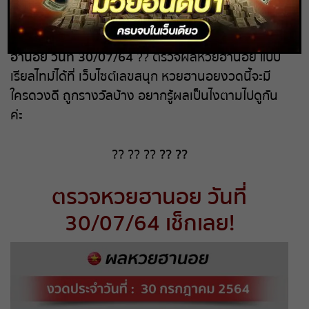
ถ่ายทอดสดหวยรัฐบาล
หวยฮานอยออกแล้ว
!! เ
ช็กกันหรือยัง
!
ตรวจหวย
ฮานอย วันที่ 30/07/
64
??
ตรวจผลหวยฮานอย แบบ
ถ่ายทอดสดหวยออมสิน
เรียลไทม์ได้ที่
เว็บไซต์เลขสนุก
หวยฮานอยงวดนี้
จะมี
ใครดวงดี ถูกรางวัลบ้าง อยากรู้ผลเป็นไงตามไปดูกัน
ถ่ายทอดสดหวย ธกส.
ค่ะ
ถ่ายทอดสดหวยลาว
??
??
??
?? ??
ถ่ายทอดสดหวยลาว ซุปเปอร์
ตรวจหวยฮานอย วันที่
ถ่ายทอดสดหวยฮานอย
30/07/
64
เช็กเลย
!
ถ่ายทอดสดหวยฮานอยพิเศษ
ถ่ายทอดสดหวยมาเลย์