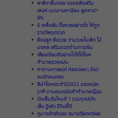
สาลิกาลิ้นทอง ของขลังเสริม
เสน่ห์ เมตตามหานิยม พูดจาน่า
ฟัง
5 เคล็ดลับ ซื้อหวยอย่างไร ให้ถูก
รางวัลทุกงวด
ยิ่งปลูก ยิ่งรวย ว่านรวยไม่เลิก ไม้
มงคล เสริมดวงด้านการเงิน
เสี่ยงเซียมซีอย่างไรให้ได้โชค
ทำนายดวงแม่น
คาถามหาเสน่ห์ ท่องบ่อยๆ มีแต่
คนรักคนหลง
สีนําโชคประจําปี2021 ของแต่ละ
ราศี ตามแบบฉบับคำทำนายญี่ปุ่น
ตัดเล็บวันไหนดี ? รวมฤกษ์ตัด
เล็บ รู้แล้ว ชีวิตดี๊ดี
กุมารเจ้าสัวเฮง กุมารเรียกทรัพย์