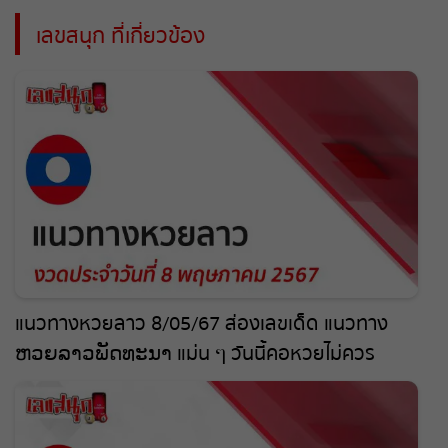
เลขสนุก ที่เกี่ยวข้อง
แนวทางหวยลาว 8/05/67 ส่องเลขเด็ด แนวทาง
ຫວຍລາວພັດທະນາ แม่น ๆ วันนี้คอหวยไม่ควร
พลาด !!!