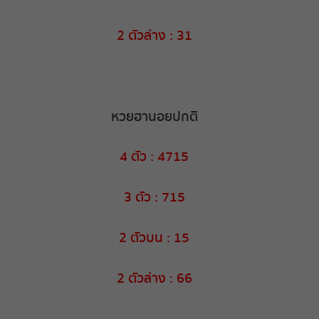
หวยหุ้นฮั่งเส็ง เช้า
2
ตัวล่าง
: 31
หวยหุ้นฮั่งเส็ง บ่าย
หวยหุ้นจีน เช้า
หวยฮานอยปกติ
หวยหุ้นจีน บ่าย
หวยหุ้นไต้หวัน
4
ตัว
: 4715
หวยหุ้นสิงคโปร์
3
ตัว
: 715
หวยหุ้นอิยิป
2
ตัวบน
: 15
หวยหุ้นเยอรมัน
2
ตัวล่าง
: 66
หวยหุ้นอังกฤษ