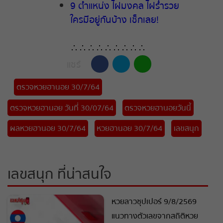
9 ตำแหน่ง ไฝมงคล ไฝร่ำรวย
ใครมีอยู่กันบ้าง เช็กเลย!
∴ ∴ ∴ ∴ ∴ ∴ ∴ ∴ ∴
แชร์
ตรวจหวยฮานอย 30/7/64
ตรวจหวยฮานอย วันที่ 30/07/64
ตรวจหวยฮานอยวันนี้
ผลหวยฮานอย 30/7/64
หวยฮานอย 30/7/64
เลขสนุก
เลขสนุก ที่น่าสนใจ
หวยลาวซุปเปอร์ 9/8/2569
แนวทางตัวเลขจากสถิติหวย