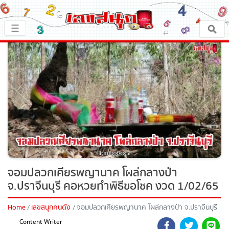
×
☰
หน้าหลัก
x ปิดโฆษณา
เลขเด็ด
ตรวจเลขสนุก
เลขสนุกมงคล
เลขสนุกคนดัง
จอมปลวกเศียรพญานาค โผล่กลางป่า
จ.ปราจีนบุรี คอหวยทำพิธีขอโชค งวด
เลขสนุกความเชื่อ
1/02/65
หวยสด
Home
เลขสนุกคนดัง
จอมปลวกเศียรพญานาค โผล่กลางป่า จ.ปราจีนบุรี