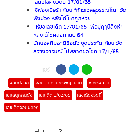
ช็อก “งูจงอาง” เข้าบ้าน คอหวยส่องบ้าน
เลขที่ ลุ้นโชคงวดนี้
คนร้อยเอ็ดดวงเฮง ถูกหวย 76 งวด
แก้บนคำชะโนด พร้อมขอโชคงวดนี้
17/01/65
ส่องเลขขันน้ำมนต์ “ไอ้ไข่” วัดศรี
ทรงธรรม เสี่ยงโชคงวดนี้ 17/01/65
เจ๊ฟองเบียร์ แก้บน “ท้าวเวสสุวรรณโณ”
วัดพังม่วง หลังได้โชคถูกหวย
แห่ขอเลขเด็ด 17/01/65 “พ่อปู่ฤๅษีสิงห์”
หลังได้โชคส่งท้ายปี 64
นักบอลทีมชาติชื่อดัง จุดประทัดแก้บน วัด
สว่างอารมณ์ ไม่พลาดขอโชค 17/1/65
แชร์