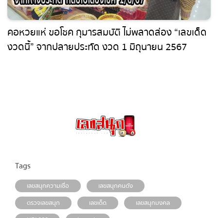
คอหวยแห่ ขอโชค กุมารสมบัติ ไม่พลาดส่อง “เลข
เด็ดงวดนี้” จากปลายประทัด งวด 1 มิถุนายน 2567