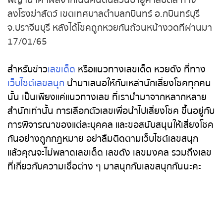
หวยหุ้นฮั่งเส็ง เช้า
คอหวยทำพิธีขอโชคจอมปลวกรูปร่างคล้ายเศียร
หวยหุ้นฮั่งเส็ง บ่าย
พญานาค โผล่จากเนินคันดินสวนป่ายูคาลิปตัส ทาง
ลงโรงฆ่าสัตว์ เขตเทศบาลตำบลกบินทร์ อ.กบินทร์บุรี
หวยหุ้นจีน เช้า
จ.ปราจีนบุรี หลังได้โชคถูกหวยกันถ้วนหน้างวดทีผ่าน
มา 17/01/65
หวยหุ้นจีน บ่าย
สำหรับข่าว
เลขเด็ด
หรือแนวทางเลขเด็ด หวยดัง ที่ทาง
หวยหุ้นไต้หวัน
เว็บไซต์เลขสนุก
นำมาเสนอให้กับเหล่านักเสี่ยงโชคทุก
คนนั้น เป็นเพียงแค่แนวทางเลข ที่เรานำมาจากหลาก
หวยหุ้นสิงคโปร์
หลายสำนักเท่านั้น การเลือกตัวเลขเพื่อนำไปเสี่ยงโชค
ขึ้นอยู่กับการพิจารณาของแต่ละบุคคล และขอสนับสนุน
หวยหุ้นอิยิป
ให้เสี่ยงโชคกันอย่างถูกกฎหมาย อย่าลืมติดตาม
เว็บไซต์เลขสนุก แล้วคุณจะไม่พลาดเลขเด็ด เลขดัง เลข
หวยหุ้นเยอรมัน
มงคล รวมถึงเลขที่เกี่ยวกับความเชื่อต่าง ๆ มาสนุกกับ
เลขสนุกกันนะคะ
หวยหุ้นอังกฤษ