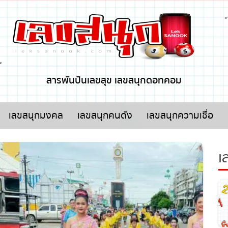
x ปิดโฆษณา
สารพันปันเลขสุข เลขสนุกดอทคอม
เลขสนุกมงคล
เลขสนุกคนดัง
เลขสนุกความเชื่อ
เล