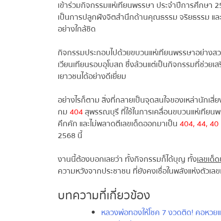
เข้าร่วมกิจกรรมแห่เทียนพรรษา ประจำปีการศึกษา 25
เป็นการปลูกฝังจิตสำนึกด้านคุณธรรม จริยธรรม และส
อย่างใกล้ชิด
กิจกรรมประกอบไปด้วยขบวนแห่เทียนพรรษาอย่างสวย
เวียนเทียนรอบอุโบสถ ซึ่งล้วนแต่เป็นกิจกรรมที่ช่ว
เยาวชนได้อย่างดีเยี่ยม
อย่างไรก็ตาม สิ่งที่กลายเป็นจุดสนใจของเหล่านักเสี่ยง
กม
404
สุพรรณบุรี ที่ใช้ในการเคลื่อนขบวนแห่เทียนพ
คึกคัก และไม่พลาดตีเลขเด็ดออกมาเป็น
404, 44, 40 แ
2568 นี้
งานนี้ต้องบอกเลยว่า ทั้งกิจกรรมก็ได้บุญ ทั้ง
เลขเด็ดน่
ความหวังจากประชาชน ที่ยังคงเชื่อในพลังแห่งตัวเลข
บทความที่เกี่ยวข้อง
หลวงพ่อทองให้โชค 7 งวดติด! คอหวยแห่