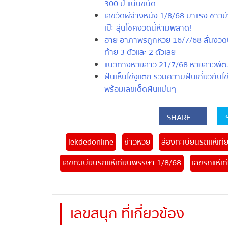
300 ปี แน่นขนัด
เลขวัดผีจ้างหนัง 1/8/68 มาแรง ชาวบ้
เป๊ะ ลุ้นโชคงวดนี้ห้ามพลาด!
ฮาย อาภาพรถูกหวย 16/7/68 ลั่นงวดนี้เ
ท้าย 3 ตัวและ 2 ตัวเลย
แนวทางหวยลาว 21/7/68 หวยลาวพัฒนาว
ฝันเห็นไข่งูแตก รวมความฝันเกี่ยวกับไข่งู 
พร้อมเลขเด็ดฝันแม่นๆ
SHARE
S
lekdedonline
ข่าวหวย
ส่องทะเบียนรถแห่เทีย
เลขทะเบียนรถแห่เทียนพรรษา 1/8/68
เลขรถแห่เที
เลขสนุก ที่เกี่ยวข้อง