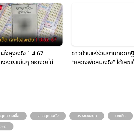
ะใจลุงหวัง 1 4 67
ชาวบ้านแห่ร่วมงานทอดกฐิ
งหวยแม่นๆ คอหวยไม่
“หลวงพ่อสมหวัง” ได้เลขเด
าดแนวทางหวยรัฐบาล
ยอดกฐิน ไปลุ้นโชค งวดวันที
 1 เมษายน 2667
1/11/67 คอหวยห้ามพลาด 
ุกความเชื่อ
เลขสนุกคนดัง
ตรวจเลขสนุก
เลขเด็ด
vip