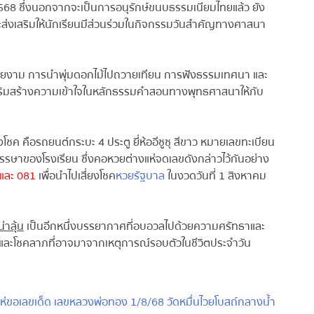
68 ซึ่งนอกจากจะเป็นการอนุรักษ์ขนบธรรมเนียมไทยแล้ว ยัง
่งเสริมให้นักเรียนมีส่วนร่วมในกิจกรรมวันสำคัญทางศาสนา
งาม การนำพุ่มดอกไม้ไปถวายเทียน การฟังธรรมเทศนา และ
ยเสริมสร้างความเข้าใจในหลักธรรมคำสอนทางพุทธศาสนาให้กับ
โชค คือรถยนต์กระบะ 4 ประตู ยี่ห้ออีซูซุ สีขาว หมายเลขทะเบียน
รรษาของโรงเรียน ซึ่งคอหวยต่างแห่จดเลขดังกล่าวไว้กันอย่าง
ละ 081
เพื่อนำไปเสี่ยงโชค
หวยรัฐบาล
ในงวดวันที่ 1 สิงหาคม
าลุ้น
เป็นอีกหนึ่งบรรยากาศที่อบอวลไปด้วยความศรัทธาและ
และโชคลาภที่อาจมาจากเหตุการณ์รอบตัวในชีวิตประจำวัน
ขอเลขเด็ด เลขหลวงพ่อทอง 1/8/68 วัดหมื่นไวยโบสถ์กลางน้ำ