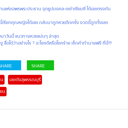
านแห่ขอพรพระประธาน จุดธูปมงคล-เขย่าเซียมซี ได้เลขตรงกัน
รียกคุณหญิงได้เลย กลับมาถูกหวยอีกครั้ง งวดนี้ถูกทั้งเลข
ันนี้ แนวทางหวยแม่นๆ ล่าสุด
สื่อได้ว่าอย่างไร ? จะโชคดีหรือโชคร้าย เช็กคำทำนายฟรี ที่นี่!!!
HARE
SHARE
น
เลขดังสุพรรณบุรี
ยน