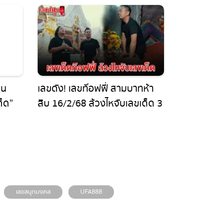
น
เลขดัง! เลขท๊อฟฟี่ สามบาทห้า
็ด”
สิบ 16/2/68 ล้วงไหจับเลขเด็ด 3
่
ตัว วัดดอนขนาก
!!
เลขสนุกมงคล
UFA888