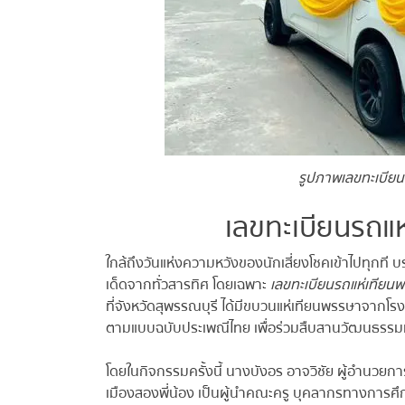
รูปภาพเลขทะเบียนร
เลขทะเบียนรถแห
ใกล้ถึงวันแห่งความหวังของนักเสี่ยงโชคเข้าไปทุกที บ
เด็ดจากทั่วสารทิศ โดยเฉพาะ
เลขทะเบียนรถแห่เทียนพ
ที่จังหวัดสุพรรณบุรี ได้มีขบวนแห่เทียนพรรษาจากโรงเ
ตามแบบฉบับประเพณีไทย เพื่อร่วมสืบสานวัฒนธรรม
โดยในกิจกรรมครั้งนี้ นางบังอร อาจวิชัย ผู้อำนวยก
เมืองสองพี่น้อง เป็นผู้นำคณะครู บุคลากรทางการศึกษา แ