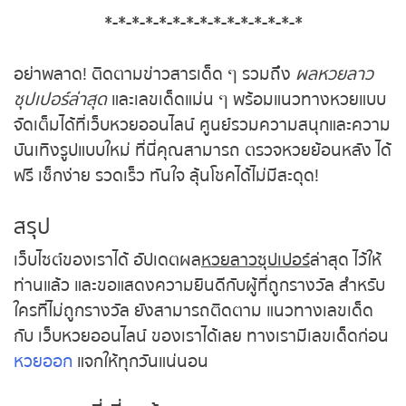
หวยหุ้นฮั่งเส็ง เช้า
*-*-*-*-*-*-*-*-*-*-*-*-*-*-*
หวยหุ้นฮั่งเส็ง บ่าย
อย่าพลาด! ติดตามข่าวสารเด็ด ๆ รวมถึง
ผลหวยลาว
หวยหุ้นจีน เช้า
ซุปเปอร์ล่าสุด
และเลขเด็ดแม่น ๆ พร้อมแนวทางหวย
แบบจัดเต็มได้ที่เว็บหวยออนไลน์ ศูนย์รวมความสนุกและ
หวยหุ้นจีน บ่าย
ความบันเทิงรูปแบบใหม่ ที่นี่คุณสามารถ ตรวจหวย
ย้อนหลัง ได้ฟรี เช็กง่าย รวดเร็ว ทันใจ ลุ้นโชคได้ไม่มี
หวยหุ้นไต้หวัน
สะดุด!
หวยหุ้นสิงคโปร์
สรุป
เว็บไซต์ของเราได้ อัปเดตผล
หวยลาวซุปเปอร์
ล่าสุด ไว้
หวยหุ้นอิยิป
ให้ท่านแล้ว และขอแสดงความยินดีกับผู้ที่ถูกรางวัล
สำหรับใครที่ไม่ถูกรางวัล ยังสามารถติดตาม แนวทาง
หวยหุ้นเยอรมัน
เลขเด็ด กับ เว็บหวยออนไลน์ ของเราได้เลย ทางเรามี
เลขเด็ดก่อน
หวยออก
แจกให้ทุกวันแน่นอน
หวยหุ้นอังกฤษ