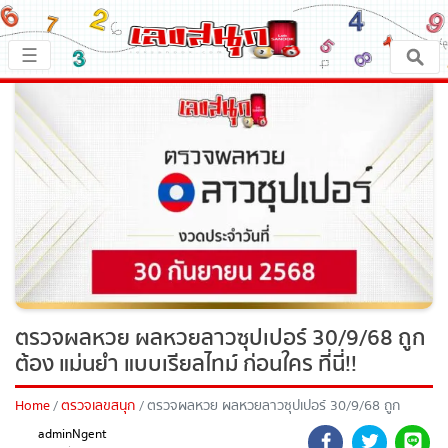
×
☰
หน้าหลัก
x ปิดโฆษณา
เลขเด็ด
ตรวจเลขสนุก
เลขสนุกมงคล
เลขสนุกคนดัง
ตรวจผลหวย ผลหวยลาวซุปเปอร์ 30/9/68
ถูกต้อง แม่นยำ แบบเรียลไทม์ ก่อนใคร ที่นี่!!
เลขสนุกความเชื่อ
Home
ตรวจเลขสนุก
ตรวจผลหวย ผลหวยลาวซุปเปอร์ 30/9/68 ถูก
หวยสด
ต้อง แม่นยำ แบบเรียลไทม์ ก่อนใคร ที่นี่!!
adminNgent