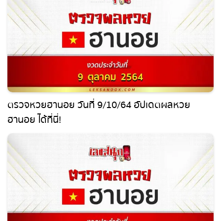
ตรวจหวยฮานอย วันที่ 9/10/64 อัปเดตผลหวย
ฮานอย ได้ที่นี่!