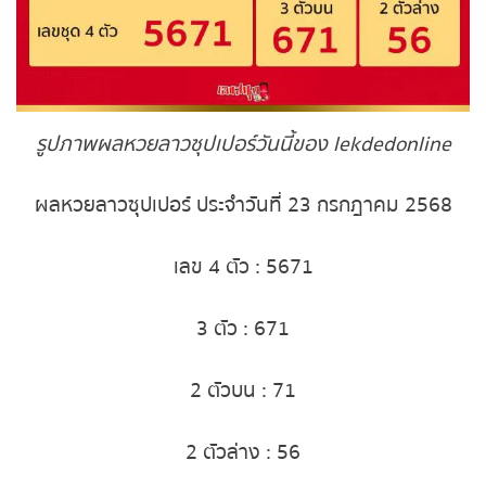
ถ่ายทอดสดหวยญีปุ่น
ถ่ายทอดสดหวยไต้หวัน
ถ่ายทอดสดหวยกัมพูชา
รูปภาพผลหวยลาวซุปเปอร์วันนี้ของ lekdedonline
หวยหุ้นสด
ผลหวยลาวซุปเปอร์ ประจำวันที่ 23 กรกฎาคม 2568
หวยหุ้นไทย เย็น
เลข 4 ตัว : 5671
หวยหุ้นเกาหลี
3 ตัว : 671
หวยหุ้นนิเคอิ เช้า
2 ตัวบน : 71
หวยหุ้นนิเคอิ บ่าย
2 ตัวล่าง : 56