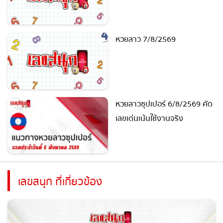
หวยฮานอย 7/8/2569
หวยลาว 7/8/2569
หวยลาวซุปเปอร์ 6/8/2569
คัดเลขเด่นเน้นใช้งานจริง
เลขสนุก ที่เกี่ยวข้อง