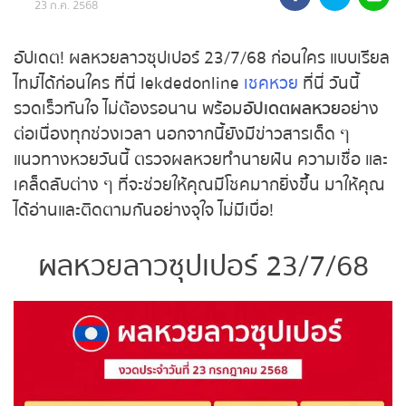
23 ก.ค. 2568
ถ่ายทอดสดหวยรัฐบาล
อัปเดต! ผลหวยลาวซุปเปอร์ 23/7/68 ก่อนใคร แบบเรี
ถ่ายทอดสดหวยออมสิน
ยลไทม์ได้ก่อนใคร ที่นี่ lekdedonline
เชคหวย
ที่นี่ วัน
นี้ รวดเร็วทันใจ ไม่ต้องรอนาน พร้อม
อัปเดตผลหวย
ถ่ายทอดสดหวย ธกส.
อย่างต่อเนื่องทุกช่วงเวลา นอกจากนี้ยังมีข่าวสารเด็ด
ๆ แนวทางหวยวันนี้ ตรวจผลหวยทำนายฝัน ความเชื่อ
ถ่ายทอดสดหวยลาว
และเคล็ดลับต่าง ๆ ที่จะช่วยให้คุณมีโชคมากยิ่งขึ้น มา
ให้คุณได้อ่านและติดตามกันอย่างจุใจ ไม่มีเบื่อ!
ถ่ายทอดสดหวยลาว ซุปเปอร์
ผลหวยลาวซุปเปอร์ 23/7/68
ถ่ายทอดสดหวยฮานอย
ถ่ายทอดสดหวยฮานอยพิเศษ
ถ่ายทอดสดหวยมาเลย์