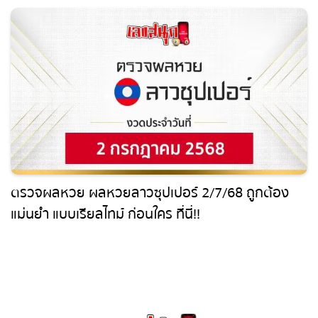
เวียดนาม ก่อนใคร ได้ที่นี่!
ตรวจผลหวย ผลหวยลาวซุปเปอร์ 2/7/68 ถูกต้อง
แม่นยำ แบบเรียลไทม์ ก่อนใคร ที่นี่!!