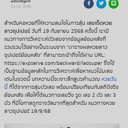
adminNgent
19 ก.ย. 2568
ถ่ายทอดสดหวยรัฐบาล
สำหรับคอหวยที่ให้ความสนใจในการลุ้น
เลขเด็ดหวย
ถ่ายทอดสดหวยออมสิน
ลาวซุปเปอร์
วันที่ 19 กันยายน 2568 ครั้งนี้ เรามี
แนวทางการวิเคราะห์ตัวเลขจากข้อมูลย้อนหลังที่
ถ่ายทอดสดหวย ธกส.
รวบรวมไว้อย่างเป็นระบบจาก “ตารางผลหวยลาว
ซุปเปอร์ย้อนหลัง” ที่สามารถเข้าถึงได้ผ่าน URL:
ถ่ายทอดสดหวยลาว
https://expserve.com/backward/laosuper ซึ่งใช้
ถ่ายทอดสดหวยลาว ซุปเปอร์
เป็นฐานข้อมูลหลักในการวิเคราะห์เพื่อหาแนวโน้มเลข
เด่นในงวดนี้ บทความนี้จะเจาะลึกสูตรคำนวณ
หวยวัน
ถ่ายทอดสดหวยฮานอย
นี้
ที่ได้จากการสุ่มตัวเลข พร้อมเปรียบเทียบกับสถิติจริง
ย้อนหลัง เพื่อให้ได้แนวทางเลขวิ่ง รูด เลข 2 ตัว และ 3
ถ่ายทอดสดหวยฮานอยพิเศษ
ตัว ที่มีโอกาสถูกรางวัลมากที่สุดสำหรับ แนวทางหวย
ลาวซุปเปอร์ 19/9/68
ถ่ายทอดสดหวยมาเลย์