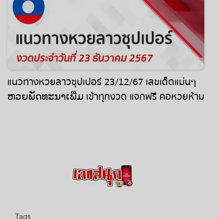
แนวทางหวยลาวซุปเปอร์ 23/12/67 เลขเด็ดแม่นๆ
ຫວຍພັດທະນາເພີ່ມ เข้าทุกงวด แจกฟรี คอหวยห้าม
พลาด !!
Tags