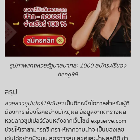
รูปภาพแทงหวยรัฐบาลบาทละ 1000 สมัครฟรีของ
heng99
สรุป
หวยลาวซุปเปอร์19กันยา
เป็นอีกหนึ่งโอกาสสำหรับผู้ที่
ต้องการเสี่ยงโชคอย่างมีเหตุผล ข้อมูลจากตารางผล
หวยลาวซุปเปอร์ย้อนหลังจากเว็บไซต์ expserve.com
ช่วยให้เราสามารถวิเคราะห์หาความน่าจะเป็นของเลข
เด่นได้อย่างมีระบบ สูตรการสุ่มเลขคู่และนำผลสถิติเข้า