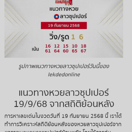
ถ่ายทอดสดหวยญีปุ่น
ถ่ายทอดสดหวยไต้หวัน
ถ่ายทอดสดหวยกัมพูชา
หวยหุ้นสด
รูปภาพแนวทางหวยลาวซุปเปอร์วันนี้ของ
หวยหุ้นไทย เย็น
lekdedonline
หวยหุ้นเกาหลี
แนวทางหวยลาวซุปเปอร์
19/9/68 จากสถิติย้อนหลัง
หวยหุ้นนิเคอิ เช้า
การหาเลขเด่นในงวดวันที่ 19 กันยายน 2568 นี้ เราได้
หวยหุ้นนิเคอิ บ่าย
ทำการวิเคราะห์สถิติย้อนหลังของหวยลาวซุปเปอร์จาก