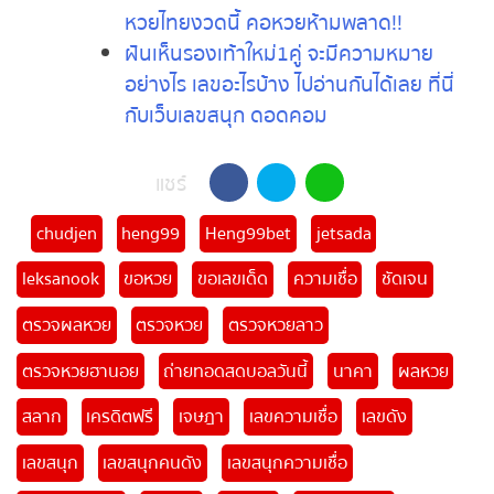
เลขเก็บตก 16 12 66 เปิดเลขเด่นมาแรง
หวยไทยงวดนี้ คอหวยห้ามพลาด!!
ฝันเห็นรองเท้าใหม่1คู่ จะมีความหมาย
อย่างไร เลขอะไรบ้าง ไปอ่านกันได้เลย ที่นี่
กับเว็บเลขสนุก ดอดคอม
แชร์
chudjen
heng99
Heng99bet
jetsada
leksanook
ขอหวย
ขอเลขเด็ด
ความเชื่อ
ชัดเจน
ตรวจผลหวย
ตรวจหวย
ตรวจหวยลาว
ตรวจหวยฮานอย
ถ่ายทอดสดบอลวันนี้
นาคา
ผลหวย
สลาก
เครดิตฟรี
เจษฎา
เลขความเชื่อ