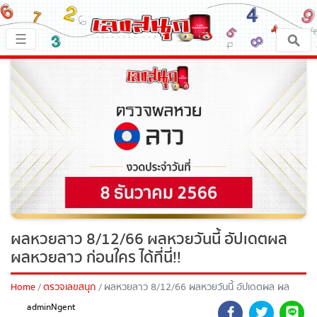
×
☰
หน้าหลัก
x ปิดโฆษณา
เลขเด็ด
ตรวจเลขสนุก
เลขสนุกมงคล
เลขสนุกคนดัง
ผลหวยลาว 8/12/66 ผลหวยวันนี้ อัปเดตผล
ผลหวยลาว ก่อนใคร ได้ที่นี่!!
เลขสนุกความเชื่อ
Home
ตรวจเลขสนุก
ผลหวยลาว 8/12/66 ผลหวยวันนี้ อัปเดตผล ผล
หวยสด
หวยลาว ก่อนใคร ได้ที่นี่!!
adminNgent