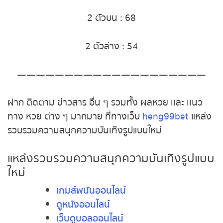
หวยหุ้นฮั่งเส็ง เช้า
2 ตัวบน : 68
หวยหุ้นฮั่งเส็ง บ่าย
2 ตัวล่าง : 54
หวยหุ้นจีน เช้า
————————————————————
หวยหุ้นจีน บ่าย
ฝาก ติดตาม ข่าวสาร อื่น ๆ รวมทั้ง ผลหวย เเละ เเนว
หวยหุ้นไต้หวัน
ทาง หวย ต่าง ๆ มากมาย ที่ทางเว็บ
heng99bet
แหล่งรวบรวมความสนุกความบันเทิงรูปแบบใหม่
หวยหุ้นสิงคโปร์
แหล่งรวบรวมความสนุกความบันเทิงรูป
หวยหุ้นอิยิป
แบบใหม่
หวยหุ้นเยอรมัน
เ
กมส์พนันออนไลน์
ดูหนังออนไลน์
หวยหุ้นอังกฤษ
เว็บดูบอลออนไลน์