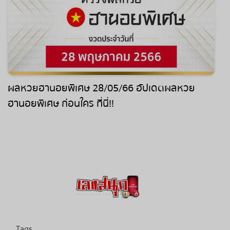
ผลหวยฮานอยพิเศษ 28/05/66 อัปเดตผลหวย
ฮานอยพิเศษ ก่อนใคร ที่นี่!!
Tags