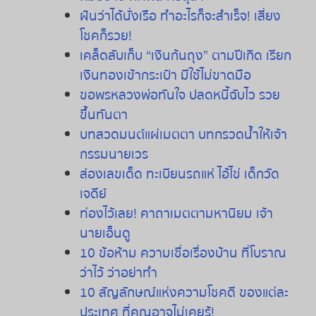
ฝันว่าได้นั่งเรือ ทำอะไรก็จะสำเร็จ! เสี่ยง
โชคก็รวย!
เคล็ดลับเก็บ “เงินก้นถุง” ตามปีเกิด เรียก
เงินทองเข้ากระเป๋า มีใช้ไม่ขาดมือ
ขอพรหลวงพ่อทันใจ ปลดหนี้ฉับไว รวย
ขึ้นทันตา
บทสวดมนต์แผ่เมตตา บทกรวดน้ำให้เจ้า
กรรมนายเวร
ส่องเลขเด็ด ทะเบียนรถแห่ ไอ้ไข่ เด็กวัด
เจดีย์
ท่องไว้เลย! คาถาเมตตามหานิยม เจ้า
นายเอ็นดู
10 ข้อห้าม ความเชื่อเรื่องบ้าน ที่โบราณ
ว่าไว้ ว่าอย่าทำ
10 สัญลักษณ์แห่งความโชคดี ของแต่ละ
ประเทศ ที่คุณอาจไม่เคยรู้!