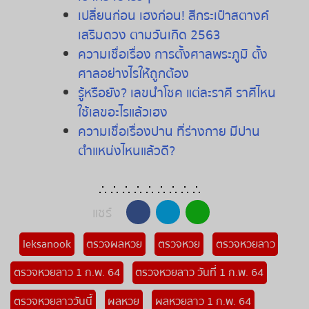
เปลี่ยนก่อน
เฮงก่อน
!
สีกระเป๋าสตางค์
เสริมดวง
ตามวันเกิด
2563
ความเชื่อเรื่อง
การตั้งศาลพระภูมิ
ตั้ง
ศาลอย่างไรให้ถูกต้อง
รู้หรือยัง
?
เลขนำโชค
แต่ละราศี
ราศีไหน
ใช้เลขอะไรแล้วเฮง
ความเชื่อเรื่องปาน
ที่ร่างกาย
มีปาน
ตำแหน่งไหนแล้วดี
?
∴ ∴ ∴ ∴ ∴ ∴ ∴ ∴ ∴
แชร์
leksanook
ตรวจผลหวย
ตรวจหวย
ตรวจหวยลาว
ตรวจหวยลาว 1 ก.พ. 64
ตรวจหวยลาว วันที่ 1 ก.พ. 64
ตรวจหวยลาววันนี้
ผลหวย
ผลหวยลาว 1 ก.พ. 64