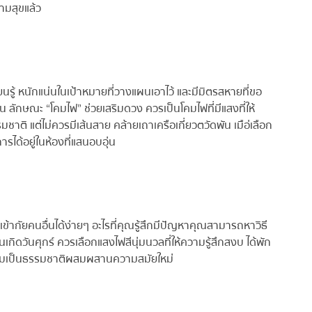
ามสุขแล้ว
นรู้ หนักแน่นในเป้าหมายที่วางแผนเอาไว้ และมีมิตรสหายที่ขอ
 ลักษณะ “โคมไฟ” ช่วยเสริมดวง ควรเป็นโคมไฟที่มีแสงที่ให้
ิ แต่ไม่ควรมีเส้นสาย คล้ายเถาเครือเกี่ยวตวัดพัน เมือ่เลือก
ด้อยู่ในห้องที่แสนอบอุ่น
ข้ากัยคนอื่นได้ง่ายๆ อะไรที่คุณรู้สึกมีปัญหาคุณสามารถหาวิธี
เกิดวันศุกร์ ควรเลือกแสงไฟสีนุ่มนวลที่ให้ความรู้สึกสงบ ได้พัก
ามเป็นธรรมชาติผสมผสานความสมัยใหม่