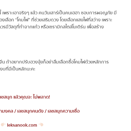
้ เพราะเอาจริงๆ แล้ว คนวันเสาร์เป็นคนเฮฮา ชอบการผจญภัย มี
ือก “โคมไฟ” ที่ช่วยเสริมดวง โดยเลือกแสงไฟที่สว่าง เพราะ
ีวัสดุที่ทำจากแก้ว หรือเซรามิกสไตล์โมเดิร์น เพื่อสร้าง
งจีน ถ้าอยากปรับฮวงจุ้ยก็อย่าลืมเลือกซื้อโคมไฟด้วยหลักการ
บที่มีเป็นหลักนะคะ
ลขสนุก แล้วคุณจะ ไม่พลาด
!
กมงคล
/
เลขสนุกคนดัง
/
เลขสนุกความเชื่อ
leksanook.com