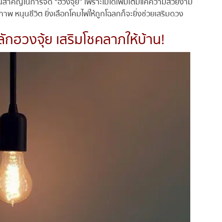
วนสำคัญในการจัด “ฮวงจุ้ย” เพราะไม่ได้เพิ่มเติมแค่ความสวยงาม
พ หนุนชีวิต ยิ่งเลือกโคมไฟให้ถูกโฉลกก็จะยิ่งช่วยเสริมดวง
ักฮวงจุ้ย เสริมโชคลาภให้บ้าน!