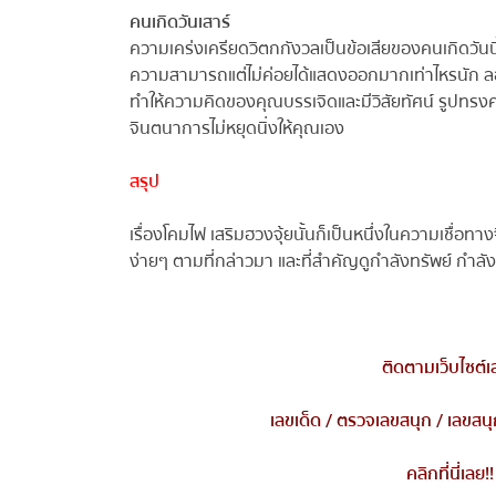
คนเกิดวันเสาร์
ความเคร่งเครียดวิตกกังวลเป็นข้อเสียของคนเกิดวันนี
ความสามารถแต่ไม่ค่อยได้แสดงออกมากเท่าไหรนัก ลองเล
ทำให้ความคิดของคุณบรรเจิดและมีวิสัยทัศน์ รูปทรงควรม
จินตนาการไม่หยุดนิ่งให้คุณเอง
สรุป
เรื่องโคมไฟ เสริมฮวงจุ้ยนั้นก็เป็นหนึ่งในความเชื่อทา
ง่ายๆ ตามที่กล่าวมา และที่สำคัญดูกำลังทรัพย์ กำลังง
ติดตามเว็บไซต์เ
เลขเด็ด
/
ตรวจเลขสนุก
/
เลขสนุ
คลิกที่นี่เลย
!!