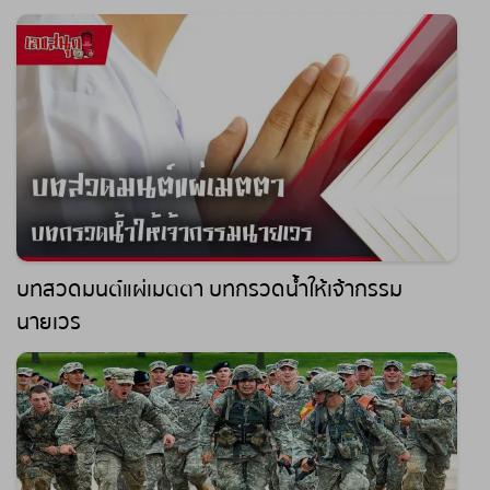
leksanook
บทสวดมนต์แผ่เมตตา บทกรวดน้ำให้เจ้ากรรม
นายเวร