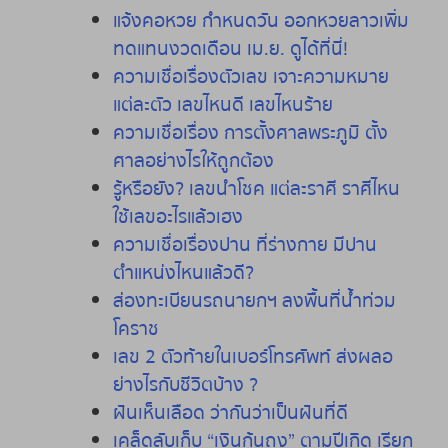
แจ้งคอหวย
กำหนดวัน
ออกหวยลาวเพิ่ม
ทดแทนงวดเดือน
เม
.
ย
.
ดูได้ที่นี่
!
ความเชื่อเรื่องตัวเลข
เจาะความหมาย
แต่ละตัว
เลขไหนดี
เลขไหนร้าย
ความเชื่อเรื่อง
การตั้งศาลพระภูมิ
ตั้ง
ศาลอย่างไรให้ถูกต้อง
รู้หรือยัง
?
เลขนำโชค
แต่ละราศี
ราศีไหน
ใช้เลขอะไรแล้วเฮง
ความเชื่อเรื่องปาน
ที่ร่างกาย
มีปาน
ตำแหน่งไหนแล้วดี
?
ส่องทะเบียนรถนายกฯ ลงพื้นที่น้ำท่วม
โคราช
เลข 2 ตัวท้ายในเบอร์โทรศัพท์ ส่งผลอ
ย่างไรกับชีวิตบ้าง ?
ฝันเห็นเลือด ว่ากันว่าเป็นฝันที่ดี
เคล็ดลับเก็บ “เงินก้นถุง” ตามปีเกิด เรียก