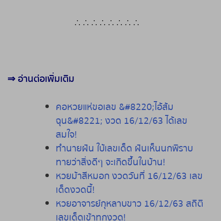
∴
∴
∴
∴
∴
∴
∴
∴
⇒
อ่านต่อเพิ่มเติม
คอหวยแห่ขอเลข &#8220;ไอ้ส้ม
ฉุน&#8221; งวด 16/12/63 ได้เลข
สมใจ!
ทำนายฝัน ใบ้เลขเด็ด ฝันเห็นนกพิราบ
ทายว่าสิ่งดีๆ จะเกิดขึ้นในบ้าน!
หวยม้าสีหมอก งวดวันที่ 16/12/63 เลข
เด็ดงวดนี้!
หวยอาจารย์กุหลาบขาว 16/12/63 สถิติ
เลขเด็ดเข้าทุกงวด!