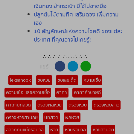
เงินทองเข้ากระเป๋า มีใช้ไม่ขาดมือ
ปลูกต้นไม้ตามทิศ
เสริมดวง
เพิ่มความ
เฮง
10 สัญลักษณ์แห่งความโชคดี ของแต่ละ
ประเทศ ที่คุณอาจไม่เคยรู้!
∴ ∴ ∴ ∴ ∴ ∴ ∴ ∴ ∴
แชร์
leksanook
ขอหวย
ขอเลขเด็ด
ความเชื่อ
ความเชื่อ. เลขความเชื่อ
คาถา
คาถาค้าขายดี
คาถาบทสวด
ตรวจผลหวย
ตรวจหวย
ตรวจหวยลาว
ตรวจหวยฮานอย
บทสวด
ผลหวย
สลากกินแบ่งรัฐบาล
หวย
หวยรัฐบาล
หวยฮานอย