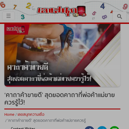
×
☰
หน้าหลัก
x ปิดโฆษณา
เลขเด็ด
ตรวจเลขสนุก
เลขสนุกมงคล
เลขสนุกคนดัง
‘คาถาค้าขายดี’ สุดยอดคาถาที่พ่อค้าแม่ขาย
ควรรู้ไว้!
เลขสนุกความเชื่อ
Home
เลขสนุกความเชื่อ
'คาถาค้าขายดี' สุดยอดคาถาที่พ่อค้าแม่ขายควรรู้
หวยสด
ไว้!
Content Writer