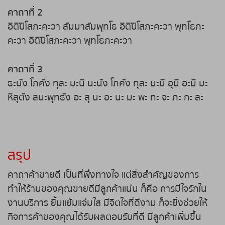
หวยหุ้นฮั่งเส็ง เช้า
คาถาที่ 2
อิติปิโสภะคะวา สัมมาสัมพุทโธ อิติปิโสภะคะวา พุทโธภะ
หวยหุ้นฮั่งเส็ง บ่าย
คะวา อิติปิโสภะคะวา พุทโธภะคะวา
หวยหุ้นจีน เช้า
คาถาที่ 3
หวยหุ้นจีน บ่าย
ธะนัง โภคัง ทุสะ มะนิ นะนัง โภคัง ทุสะ มะนิ อุมิ อะมิ มะ
หิสุตัง สนะพุทธัง อะ สุ นะ อะ นะ มะ พะ ทะ จะ ภะ กะ สะ
หวยหุ้นไต้หวัน
หวยหุ้นสิงคโปร์
สรุป
หวยหุ้นอิยิป
คาถาค้าขายดี เป็นที่พึ่งทางใจ แต่สิ่งสำคัญของการ
ทำให้ร้านของคุณขายดีมีลูกค้าแน่น ก็คือ การมีใจรักใน
หวยหุ้นเยอรมัน
งานบริการ ยิ้มแย้มแจ่มใส มีจิตใจที่ดีงาม ก็จะยิ่งช่วยให้
กิจการค้าของคุณได้รับผลตอบรับที่ดี มีลูกค้าเพิ่มขึ้น
หวยหุ้นอังกฤษ