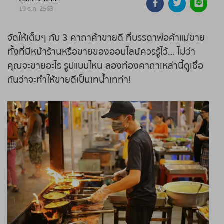
19 ธ.ค. 2563
ถ่ายทอดสดหวยรัฐบาล
จัดให้เต็มๆ กับ 3 คาถาค้าขายดี ที่บรรดาพ่อค้าแม่ขาย
ถ่ายทอดสดหวยออมสิน
ทั้งที่มีหน้าร้านหรือขายของออนไลน์ควรรู้ไว้… ไม่ว่า
คุณจะขายอะไร รูปแบบไหน ลองท่องคาถาเหล่านี้ดูเชื่อ
ถ่ายทอดสดหวย ธกส.
กันว่าจะทำให้ขายดีเป็นเทน้ำเทท่า!
ถ่ายทอดสดหวยลาว
ถ่ายทอดสดหวยลาว ซุปเปอร์
ถ่ายทอดสดหวยฮานอย
ถ่ายทอดสดหวยฮานอยพิเศษ
ถ่ายทอดสดหวยมาเลย์