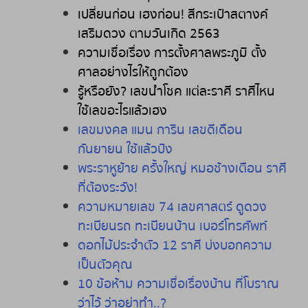
เปลี่ยนก่อน
เฮงก่อน
!
สีกระเป๋าสตางค์
เสริมดวง
ตามวันเกิด
2563
ความเชื่อเรื่อง
การตั้งศาลพระภูมิ
ตั้ง
ศาลอย่างไรให้ถูกต้อง
รู้หรือยัง
?
เลขนำโชค
แต่ละราศี
ราศีไหน
ใช้เลขอะไรแล้วเฮง
เลขมงคล
แมน
การิน
เลขดีเดือน
กันยายน
ใช้แล้วปัง
พระราหูย้าย
ครั้งใหญ่
หมอช้างเตือน
ราศี
ที่ต้องระวัง
!
ความหมายเลข
74
เลขศาสตร์
ดูดวง
ทะเบียนรถ
ทะเบียนบ้าน
เบอร์โทรศัพท์
ดอกไม้ประจำตัว
12
ราศี
บ่งบอกความ
เป็นตัวคุณ
10
ข้อห้าม
ความเชื่อเรื่องบ้าน
ที่โบราณ
ว่าไว้
ว่าอย่าทำ
..?