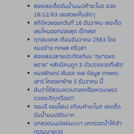
ส่องเลขเด็ดขันน้ำมนต์คำชะโนด งวด
16/12/63 เลขสวยเห็นชัดๆ
สถิติหวยออกวันที่ 16 ธันวาคม เลขเด็ด
เลขไหนออกบ่อยสุด เช็กเลย!
ฤกษ์มงคล เดือนธันวาคม 2563 โดย
หมอช้าง ทศพล ศรีตุลา
ส่องเลขปลายประทัดแก้บน “กุมารผง
พราย” หลังมีคนถูก 3 ตัวตรงงวดที่แล้ว!
หมอลักษณ์ ฟันธง เผย ข้อมูล เทพพระ
เสาร์ โคจรยกย้าย 5 ธันวาคม นี้
ฝันว่าได้สวมแหวนทองหรือแหวนเพชร
ดวงจะดีทุกเรื่อง!!!
จอนนี่ แอนโฟเน่ แก้บนคำชะโนด เลขเด็ด
ขันน้ำมนต์ชัดมาก
บทสวดมนต์แผ่เมตตา บทกรวดน้ำให้เจ้า
กรรมนายเวร