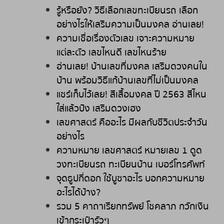
รู้หรือยัง
?
วิธีเลือกเลขทะเบียนรถ
เลือก
อย่างไรให้เสริมความเป็นมงคล
อ่านเลย
!
ความเชื่อเรื่องตัวเลข
เจาะความหมาย
แต่ละตัว
เลขไหนดี
เลขไหนร้าย
อ่านเลย
!
บ้านเลขที่มงคล
เสริมดวงคนใน
บ้าน
พร้อมวิธีแก้บ้านเลขที่ไม่เป็นมงคล
แชร์เก็บไว้เลย
!
สีเสื้อมงคล
ปี
2563
สีไหน
ใส่แล้วปัง
เสริมดวงเฮง
เลขศาสตร์
คืออะไร
มีผลกับชีวิตประจำวัน
อย่างไร
ความหมาย
เลขศาสตร์
หมายเลข
1
ดูด
วงทะเบียนรถ
ทะเบียนบ้าน
เบอร์โทรศัพท์
จุดธูปกี่ดอก
ใช้บูชาอะไร
บอกความหมาย
อะไรได้บ้าง
?
รวม
5
คาถาเรียกทรัพย์
โชคลาภ
กวักเงิน
เข้ากระเป๋ารัวๆ