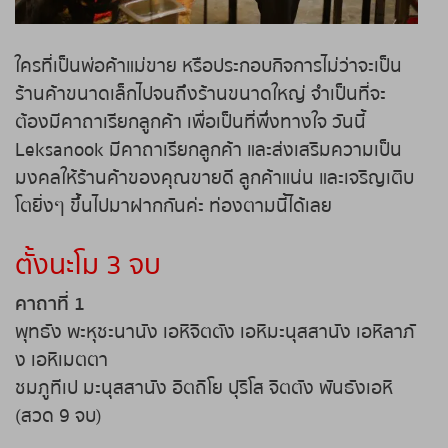
ถ่ายทอดสดหวยญีปุ่น
ใครที่เป็นพ่อค้าแม่ขาย หรือประกอบกิจการไม่ว่าจะเป็น
ถ่ายทอดสดหวยไต้หวัน
ร้านค้าขนาดเล็กไปจนถึงร้านขนาดใหญ่ จำเป็นที่จะ
ต้องมีคาถาเรียกลูกค้า เพื่อเป็นที่พึ่งทางใจ วันนี้
ถ่ายทอดสดหวยกัมพูชา
Leksanook มีคาถาเรียกลูกค้า และส่งเสริมความเป็น
มงคลให้ร้านค้าของคุณขายดี ลูกค้าแน่น และเจริญเติบ
หวยหุ้นสด
โตยิ่งๆ ขึ้นไปมาฝากกันค่ะ ท่องตามนี้ได้เลย
หวยหุ้นไทย เย็น
ตั้งนะโม 3 จบ
หวยหุ้นเกาหลี
คาถาที่ 1
พุทธัง พะหุชะนานัง เอหิจิตตัง เอหิมะนุสสานัง เอหิลาภั
หวยหุ้นนิเคอิ เช้า
ง เอหิเมตตา
ชมภูทีเป มะนุสสานัง อิตถิโย ปุริโส จิตตัง พันธังเอหิ
หวยหุ้นนิเคอิ บ่าย
(สวด 9 จบ)