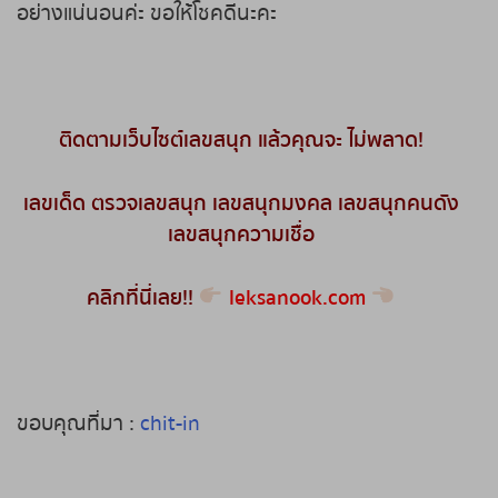
อย่างแน่นอนค่ะ ขอให้โชคดีนะคะ
หวยหุ้นรัสเซีย
หวยหุ้นอินเดีย
ติดตามเว็บไซต์เลขสนุก แล้วคุณจะ ไม่พลาด
!
หวยหุ้นดาวโจนส์
เลขเด็ด
ตรวจเลขสนุก
เลขสนุกมงคล
เลขสนุกคนดัง
เลขสนุกความเชื่อ
คลิกที่นี่เลย
!!
leksanook.com
ขอบคุณที่มา :
chit-in